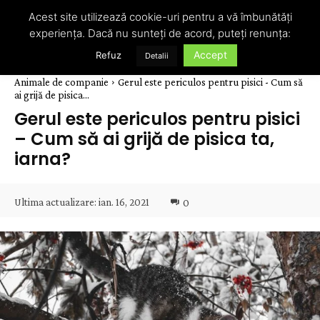
Acest site utilizează cookie-uri pentru a vă îmbunătăți
experiența. Dacă nu sunteți de acord, puteți renunța:
Accept
Refuz
Detalii
Animale de companie
Gerul este periculos pentru pisici - Cum să
ai grijă de pisica...
Gerul este periculos pentru pisici
– Cum să ai grijă de pisica ta,
iarna?
Ultima actualizare:
ian. 16, 2021
0