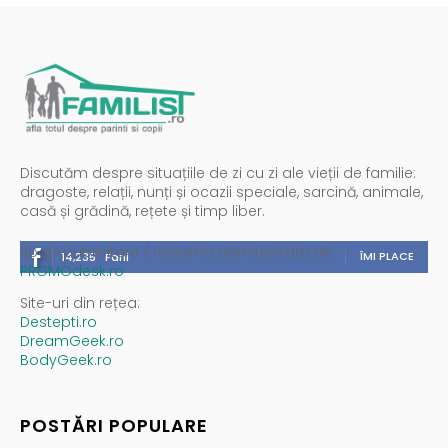
Discutăm despre situațiile de zi cu zi ale vieții de familie:
dragoste, relații, nunți și ocazii speciale, sarcină, animale,
casă și grădină, rețete și timp liber.
Spații publicitare / reclamă administrată de
ÎMI PLACE
14,235
Fani
PROMOdesk.ro
Site-uri din rețea:
Destepti.ro
DreamGeek.ro
BodyGeek.ro
POSTĂRI POPULARE