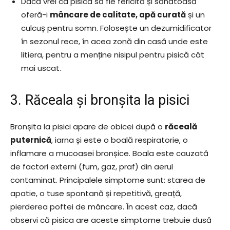
Dacă vrei ca pisica să fie fericită și sănătoasă
oferă-i
mâncare de calitate, apă curată
și un
culcuș pentru somn. Folosește un dezumidificator
în sezonul rece, în acea zonă din casă unde este
litiera, pentru a menține nisipul pentru pisică cât
mai uscat.
3. Răceala și bronșita la pisici
Bronșita la pisici apare de obicei după o
răceală
puternică
, iarna și este o boală respiratorie, o
inflamare a mucoasei bronșice. Boala este cauzată
de factori externi (fum, gaz, praf) din aerul
contaminat. Principalele simptome sunt: starea de
apatie, o tuse spontană și repetitivă, greață,
pierderea poftei de mâncare. În acest caz, dacă
observi că pisica are aceste simptome trebuie dusă