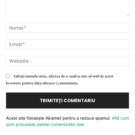
Comentariu:
Nu
Ema
Web
Salvați numele meu, adresa de e-mail și site-ul web în acest
browser pentru data viitoare i comentariu.
Acest site folosește Akismet pentru a reduce spamul.
Află cum
sunt procesate datele comentariilor tale
.