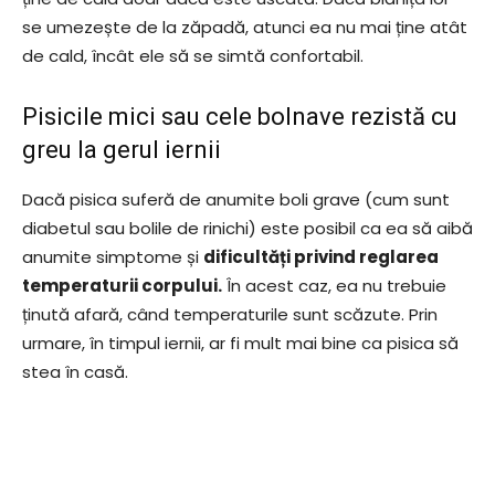
se umezește de la zăpadă, atunci ea nu mai ține atât
de cald, încât ele să se simtă confortabil.
Pisicile mici sau cele bolnave rezistă cu
greu la gerul iernii
Dacă pisica suferă de anumite boli grave (cum sunt
diabetul sau bolile de rinichi) este posibil ca ea să aibă
anumite simptome și
dificultăți privind reglarea
temperaturii corpului.
În acest caz, ea nu trebuie
ținută afară, când temperaturile sunt scăzute. Prin
urmare, în timpul iernii, ar fi mult mai bine ca pisica să
stea în casă.