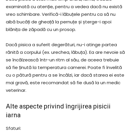
examinată cu atenție, pentru a vedea dacă nu există
vreo schimbare. Verifică-i lăbuțele pentru ca să nu
aibă bucăți de gheață la pernuțe și șterge-i apoi
blănița de zăpadă cu un prosop.
Dacă pisica a suferit degerături, nu-i atinge partea
rănită a corpului (ex. urechea, lăbuța). Ea are nevoie să
se încălzească într-un ritm al său, de aceea trebuie
să fie ținută la temperatura camerei. Poate fi învelită
cu o pătură pentru a se încălzi, iar dacă starea ei este
mai gravă, este recomandat să fie dusă la un medic
veterinar.
Alte aspecte privind îngrijirea pisicii
iarna
Sfaturi: