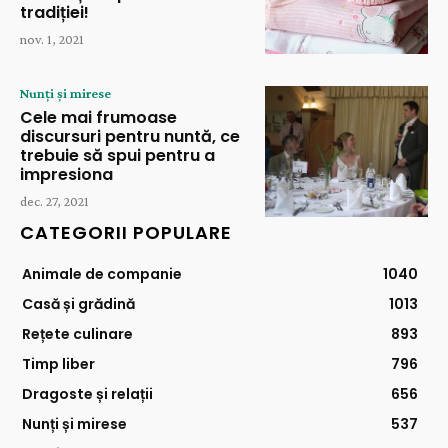
tradiției!
nov. 1, 2021
Nunți și mirese
Cele mai frumoase
discursuri pentru nuntă, ce
trebuie să spui pentru a
impresiona
dec. 27, 2021
CATEGORII POPULARE
Animale de companie
1040
Casă și grădină
1013
Rețete culinare
893
Timp liber
796
Dragoste și relații
656
Nunți și mirese
537