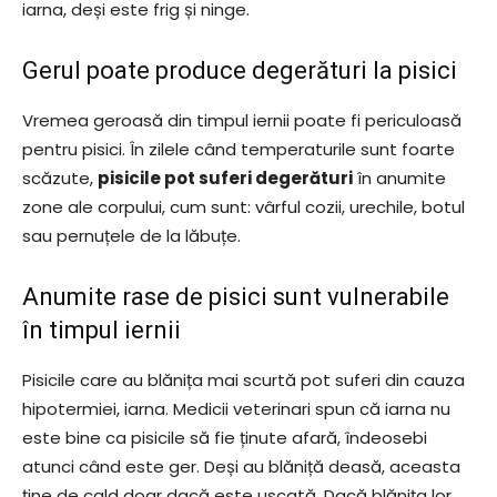
iarna, deși este frig și ninge.
Gerul poate produce degerături la pisici
Vremea geroasă din timpul iernii poate fi periculoasă
pentru pisici. În zilele când temperaturile sunt foarte
scăzute,
pisicile pot suferi degerături
în anumite
zone ale corpului, cum sunt: vârful cozii, urechile, botul
sau pernuțele de la lăbuțe.
Anumite rase de pisici sunt vulnerabile
în timpul iernii
Pisicile care au blănița mai scurtă pot suferi din cauza
hipotermiei, iarna. Medicii veterinari spun că iarna nu
este bine ca pisicile să fie ținute afară, îndeosebi
atunci când este ger. Deși au blăniță deasă, aceasta
ține de cald doar dacă este uscată. Dacă blănița lor