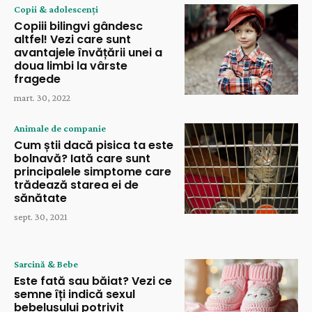
Copii & adolescenți
Copiii bilingvi gândesc
altfel! Vezi care sunt
avantajele învățării unei a
doua limbi la vârste
fragede
mart. 30, 2022
Animale de companie
Cum știi dacă pisica ta este
bolnavă? Iată care sunt
principalele simptome care
trădează starea ei de
sănătate
sept. 30, 2021
Sarcină & Bebe
Este fată sau băiat? Vezi ce
semne îți indică sexul
bebelușului potrivit