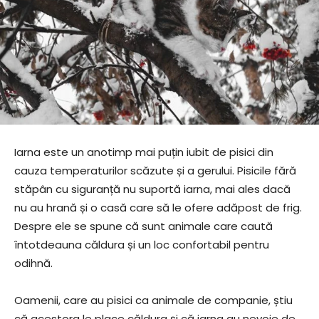
Iarna este un anotimp mai puțin iubit de pisici din
cauza temperaturilor scăzute și a gerului. Pisicile fără
stăpân cu siguranță nu suportă iarna, mai ales dacă
nu au hrană și o casă care să le ofere adăpost de frig.
Despre ele se spune că sunt animale care caută
întotdeauna căldura și un loc confortabil pentru
odihnă.
Oamenii, care au pisici ca animale de companie, știu
că acestora le place căldura și că iarna au nevoie de