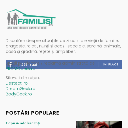
Discutăm despre situațiile de zi cu zi ale vieții de familie:
dragoste, relații, nunți și ocazii speciale, sarcină, animale,
casă și grădină, rețete și timp liber.
Spații publicitare / reclamă administrată de
ÎMI PLACE
14,235
Fani
PROMOdesk.ro
Site-uri din rețea:
Destepti.ro
DreamGeek.ro
BodyGeek.ro
POSTĂRI POPULARE
Copii & adolescenți