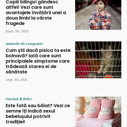
Copiii bilingvi gândesc
altfel! Vezi care sunt
avantajele învățării unei a
doua limbi la vârste
fragede
mart. 30, 2022
Animale de companie
Cum știi dacă pisica ta este
bolnavă? Iată care sunt
principalele simptome care
trădează starea ei de
sănătate
sept. 30, 2021
Sarcină & Bebe
Este fată sau băiat? Vezi ce
semne îți indică sexul
bebelușului potrivit
tradiției!