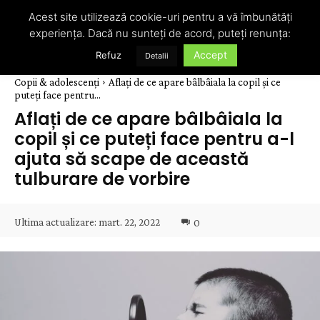
Acest site utilizează cookie-uri pentru a vă îmbunătăți
experiența. Dacă nu sunteți de acord, puteți renunța:
Accept
Refuz
Detalii
Copii & adolescenți
Aflați de ce apare bâlbâiala la copil și ce
puteți face pentru...
Aflați de ce apare bâlbâiala la
copil și ce puteți face pentru a-l
ajuta să scape de această
tulburare de vorbire
Ultima actualizare:
mart. 22, 2022
0