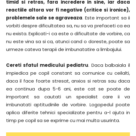
timid si retras, fara incredere in sine, iar daca
reactiile altora vor fi negative (critice si ironice),
problemele sale se agraveaza
. Este important sa ii
vorbiti despre dificultatea sa, nu sa va prefaceti ca ea
nu exista. Explicati-i ca este o dificultate de vorbire, ca
nu este vina sa si ca, atunci cand o doreste, poate sa
urmeze cateva terapii de imbunatatire a limbajului.
Cereti sfatul medicului pediatru
. Daca balbaiala il
impiedica pe copil constant sa comunice cu ceilalti,
daca il face foarte stresat, anxios si retras sau daca
ea continua dupa 5-6 ani, este cat se poate de
important sa cautati un specialist care ii va
imbunatati aptitudinile de vorbire. Logopedul poate
aplica diferite tehnici specializate pentru a-l ajuta in
timp pe copil sa se exprime cu mai multa usurinta.