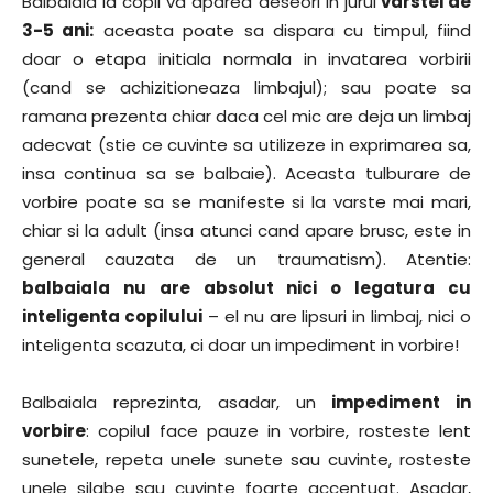
Balbaiala la copil va aparea deseori in jurul
varstei de
3-5 ani:
aceasta poate sa dispara cu timpul, fiind
doar o etapa initiala normala in invatarea vorbirii
(cand se achizitioneaza limbajul); sau poate sa
ramana prezenta chiar daca cel mic are deja un limbaj
adecvat (stie ce cuvinte sa utilizeze in exprimarea sa,
insa continua sa se balbaie). Aceasta tulburare de
vorbire poate sa se manifeste si la varste mai mari,
chiar si la adult (insa atunci cand apare brusc, este in
general cauzata de un traumatism). Atentie:
balbaiala nu are absolut nici o legatura cu
inteligenta copilului
– el nu are lipsuri in limbaj, nici o
inteligenta scazuta, ci doar un impediment in vorbire!
Balbaiala reprezinta, asadar, un
impediment in
vorbire
: copilul face pauze in vorbire, rosteste lent
sunetele, repeta unele sunete sau cuvinte, rosteste
unele silabe sau cuvinte foarte accentuat. Asadar,