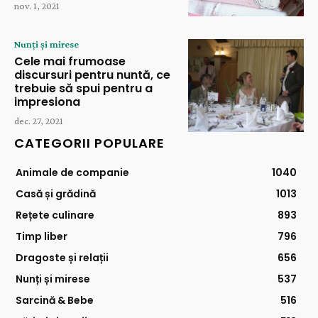
nov. 1, 2021
Nunți și mirese
Cele mai frumoase
discursuri pentru nuntă, ce
trebuie să spui pentru a
impresiona
dec. 27, 2021
CATEGORII POPULARE
Animale de companie
1040
Casă și grădină
1013
Rețete culinare
893
Timp liber
796
Dragoste și relații
656
Nunți și mirese
537
Sarcină & Bebe
516