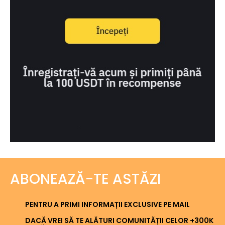
ABONEAZĂ-TE ASTĂZI
PENTRU A PRIMI INFORMAȚII EXCLUSIVE PE MAIL
DACĂ VREI SĂ TE ALĂTURI COMUNITĂȚII CELOR +300K