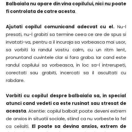
Balbaiala nu apare din vina copilului, nici nu poate
fi controlata de catre acesta
.
Ajutati copilul comunicand adecvat cu el.
Nu-l
presati, nu-l grabiti sa termine ceea ce are de spus si
invatati-va, pentru a il incuraja sa vorbeasca mai usor,
sa vorbiti la randul vostru calm, cu un ritm lent,
pronuntand cuvintele clar si fara graba. Iar cand este
randul copilului sa vorbeasca, in loc sa-l intrerupeti,
corectati sau grabiti, incercati sa il ascultati cu
rabdare.
Vorbiti cu copilul despre balbaiala sa, in special
atunci cand vedeti ca este rusinat sau stresat de
aceasta
. Atentie: copilul balbait poate deveni extrem
de anxios in situatii sociale, stiind ca nu vorbeste la fel
ca ceilalti.
El poate sa devina anxios, extrem de