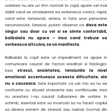
vorbirea nu are un ritm normal: la copil, apare cel mai
vizibil cand se straduieste sa vorbeasca corect, rapid,
cand este tensionat, anxios, in fata unor persoane
necunoscute. Deseori, puteti observa ca
daca este
singur sau doar cu voi si se simte confortabil,
balbaiala nu apare – insa cand trebuie sa
vorbeasca altcuiva, se va manifesta.
Balbaiala la copil este un impediment ce apare in
comunicare cauzat de factori ereditari si fiziologici.
Desi
stresul, anxietatea, tensiunile la nivel
emotional accentueaza aceasta dificultate, ele
nu o cauzeaza.
Este important ca cel mic sa nu se
confrunte cu situatii stresante sau conflictuale, insa
nu acestea i-au cauzat tulburarea de vorbire. In
schimb, esential este sa incercati sa nu faceti copilul
sa devina extrem de stresat sau rusinat tocmai din