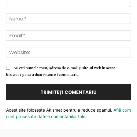
Comentariu:
Nu
Ema
Web
Salvați numele meu, adresa de e-mail și site-ul web în acest
browser pentru data viitoare i comentariu.
Acest site folosește Akismet pentru a reduce spamul.
Află cum
sunt procesate datele comentariilor tale
.