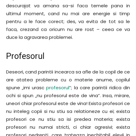
descurajat va amana sa-si faca temele pana in
ultimul moment, cand nu mai are energie si timp
pentru a le face corect; des, va evita de tot sa le
faca, crezand ca oricum nu are rost – ceea ce va
duce la agravarea problemei.
Profesorul
Deseori, cand parintii incearca sa afle de la copil de ce
are atatea probleme cu o materie anume, copilul
spune „imi urasc
profesorul
”; la care parintii ridica din
ochi si spun „nu profesorul este de vina”. Insa, mirare,
uneori chiar profesorul este de vina! Exista profesori ce
nu inteleg copii si nu stiu sa relationeze cu ei; exista
profesori ce nu stiu sa isi predea materia; exista
profesori nu numai stricti, ci chiar agresivi; exista
profesori nedrepti, care trateaza inechitabil elevii in