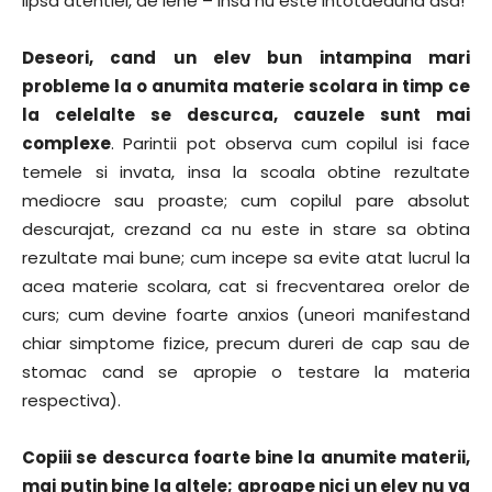
lipsa atentiei, de lene – insa nu este intotdeauna asa!
Deseori, cand un elev bun intampina mari
probleme la o anumita materie scolara in timp ce
la celelalte se descurca, cauzele sunt mai
complexe
. Parintii pot observa cum copilul isi face
temele si invata, insa la scoala obtine rezultate
mediocre sau proaste; cum copilul pare absolut
descurajat, crezand ca nu este in stare sa obtina
rezultate mai bune; cum incepe sa evite atat lucrul la
acea materie scolara, cat si frecventarea orelor de
curs; cum devine foarte anxios (uneori manifestand
chiar simptome fizice, precum dureri de cap sau de
stomac cand se apropie o testare la materia
respectiva).
Copiii se descurca foarte bine la anumite materii,
mai putin bine la altele; aproape nici un elev nu va