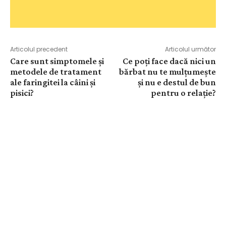
Articolul precedent
Articolul următor
Care sunt simptomele și
Ce poți face dacă nici un
metodele de tratament
bărbat nu te mulțumește
ale faringitei la câini și
și nu e destul de bun
pisici?
pentru o relație?