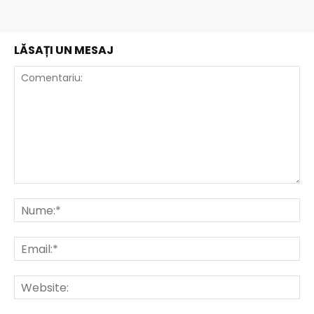
LĂSAȚI UN MESAJ
Comentariu:
Nu
Ema
Web