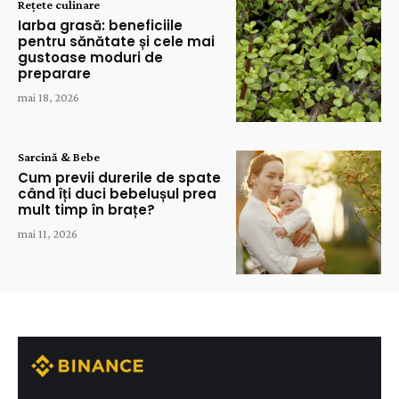
Rețete culinare
Iarba grasă: beneficiile
pentru sănătate și cele mai
gustoase moduri de
preparare
mai 18, 2026
Sarcină & Bebe
Cum previi durerile de spate
când îți duci bebelușul prea
mult timp în brațe?
mai 11, 2026