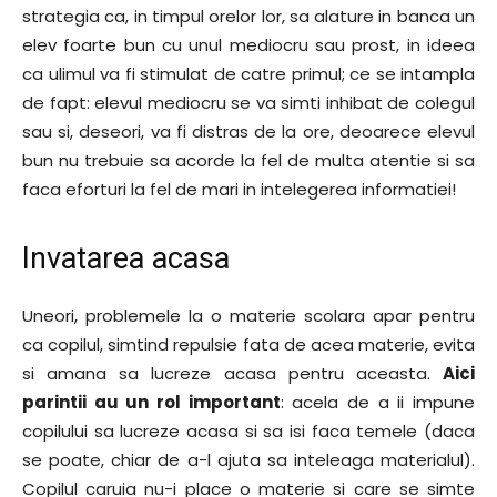
strategia ca, in timpul orelor lor, sa alature in banca un
elev foarte bun cu unul mediocru sau prost, in ideea
ca ulimul va fi stimulat de catre primul; ce se intampla
de fapt: elevul mediocru se va simti inhibat de colegul
sau si, deseori, va fi distras de la ore, deoarece elevul
bun nu trebuie sa acorde la fel de multa atentie si sa
faca eforturi la fel de mari in intelegerea informatiei!
Invatarea acasa
Uneori, problemele la o materie scolara apar pentru
ca copilul, simtind repulsie fata de acea materie, evita
si amana sa lucreze acasa pentru aceasta.
Aici
parintii au un rol important
: acela de a ii impune
copilului sa lucreze acasa si sa isi faca temele (daca
se poate, chiar de a-l ajuta sa inteleaga materialul).
Copilul caruia nu-i place o materie si care se simte