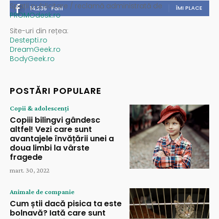
Spații publicitare / reclamă administrată de
ÎMI PLACE
14,235
Fani
PROMOdesk.ro
Site-uri din rețea:
Destepti.ro
DreamGeek.ro
BodyGeek.ro
POSTĂRI POPULARE
Copii & adolescenți
Copiii bilingvi gândesc
altfel! Vezi care sunt
avantajele învățării unei a
doua limbi la vârste
fragede
mart. 30, 2022
Animale de companie
Cum știi dacă pisica ta este
bolnavă? Iată care sunt