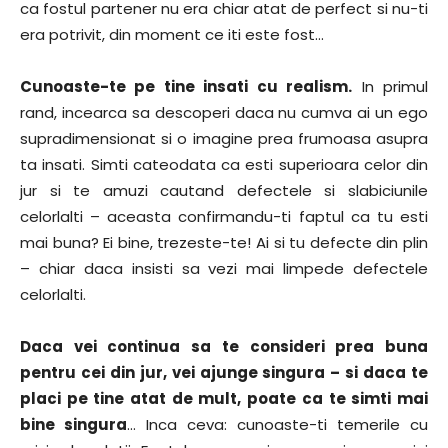
ca fostul partener nu era chiar atat de perfect si nu-ti
era potrivit, din moment ce iti este fost…
Cunoaste-te pe tine insati cu realism.
In primul
rand, incearca sa descoperi daca nu cumva ai un ego
supradimensionat si o imagine prea frumoasa asupra
ta insati. Simti cateodata ca esti superioara celor din
jur si te amuzi cautand defectele si slabiciunile
celorlalti – aceasta confirmandu-ti faptul ca tu esti
mai buna? Ei bine, trezeste-te! Ai si tu defecte din plin
– chiar daca insisti sa vezi mai limpede defectele
celorlalti.
Daca vei continua sa te consideri prea buna
pentru cei din jur, vei ajunge singura – si daca te
placi pe tine atat de mult, poate ca te simti mai
bine singura
… Inca ceva: cunoaste-ti temerile cu