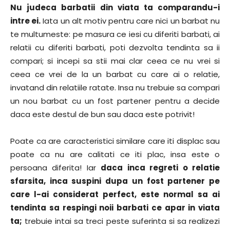
Nu judeca barbatii din viata ta comparandu-i
intre ei.
Iata un alt motiv pentru care nici un barbat nu
te multumeste: pe masura ce iesi cu diferiti barbati, ai
relatii cu diferiti barbati, poti dezvolta tendinta sa ii
compari; si incepi sa stii mai clar ceea ce nu vrei si
ceea ce vrei de la un barbat cu care ai o relatie,
invatand din relatiile ratate. Insa nu trebuie sa compari
un nou barbat cu un fost partener pentru a decide
daca este destul de bun sau daca este potrivit!
Poate ca are caracteristici similare care iti displac sau
poate ca nu are calitati ce iti plac, insa este o
persoana diferita! Iar
daca inca regreti o relatie
sfarsita, inca suspini dupa un fost partener pe
care l-ai considerat perfect, este normal sa ai
tendinta sa respingi noii barbati ce apar in viata
ta;
trebuie intai sa treci peste suferinta si sa realizezi