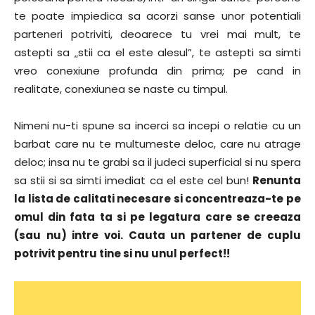
te poate impiedica sa acorzi sanse unor potentiali
parteneri potriviti, deoarece tu vrei mai mult, te
astepti sa „stii ca el este alesul”, te astepti sa simti
vreo conexiune profunda din prima; pe cand in
realitate, conexiunea se naste cu timpul.
Nimeni nu-ti spune sa incerci sa incepi o relatie cu un
barbat care nu te multumeste deloc, care nu atrage
deloc; insa nu te grabi sa il judeci superficial si nu spera
sa stii si sa simti imediat ca el este cel bun!
Renunta
la lista de calitati necesare si concentreaza-te pe
omul din fata ta si pe legatura care se creeaza
(sau nu) intre voi. Cauta un partener de cuplu
potrivit pentru tine si nu unul perfect!!