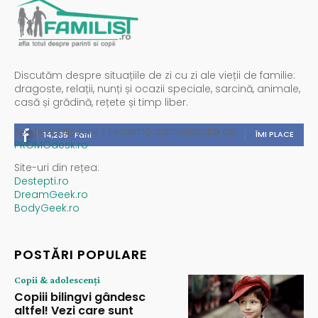
Discutăm despre situațiile de zi cu zi ale vieții de familie:
dragoste, relații, nunți și ocazii speciale, sarcină, animale,
casă și grădină, rețete și timp liber.
Spații publicitare / reclamă administrată de
ÎMI PLACE
14,235
Fani
PROMOdesk.ro
Site-uri din rețea:
Destepti.ro
DreamGeek.ro
BodyGeek.ro
POSTĂRI POPULARE
Copii & adolescenți
Copiii bilingvi gândesc
altfel! Vezi care sunt