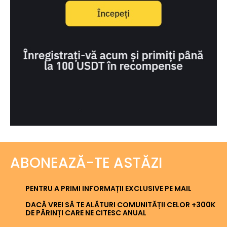
ABONEAZĂ-TE ASTĂZI
PENTRU A PRIMI INFORMAȚII EXCLUSIVE PE MAIL
DACĂ VREI SĂ TE ALĂTURI COMUNITĂȚII CELOR +300K
DE PĂRINȚI CARE NE CITESC ANUAL