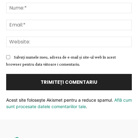
Nu
Ema
Web
Salvați numele meu, adresa de e-mail și site-ul web în acest
browser pentru data viitoare i comentariu.
Acest site folosește Akismet pentru a reduce spamul.
Află cum
sunt procesate datele comentariilor tale
.