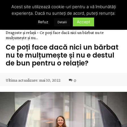
Acest site utilizează cookie-uri pentru a vă îmbunătăți
experiența. Dacă nu sunteți de acord, puteți renunța:
Accept
Refuz
Detalii
Dragoste și relații
Ce poți face dacă nici un bărbat nu te
mulțumește și nu...
Ce poți face dacă nici un bărbat
nu te mulțumește și nu e destul
de bun pentru o relație?
Ultima actualizare:
mai 10, 2022
0