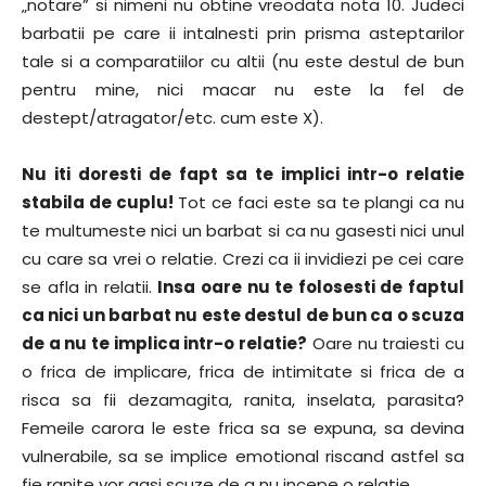
„notare” si nimeni nu obtine vreodata nota 10. Judeci
barbatii pe care ii intalnesti prin prisma asteptarilor
tale si a comparatiilor cu altii (nu este destul de bun
pentru mine, nici macar nu este la fel de
destept/atragator/etc. cum este X).
Nu iti doresti de fapt sa te implici intr-o relatie
stabila de cuplu!
Tot ce faci este sa te plangi ca nu
te multumeste nici un barbat si ca nu gasesti nici unul
cu care sa vrei o relatie. Crezi ca ii invidiezi pe cei care
se afla in relatii.
Insa oare nu te folosesti de faptul
ca nici un barbat nu este destul de bun ca o scuza
de a nu te implica intr-o relatie?
Oare nu traiesti cu
o frica de implicare, frica de intimitate si frica de a
risca sa fii dezamagita, ranita, inselata, parasita?
Femeile carora le este frica sa se expuna, sa devina
vulnerabile, sa se implice emotional riscand astfel sa
fie ranite vor gasi scuze de a nu incepe o relatie.