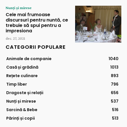
Nunți și mirese
Cele mai frumoase
discursuri pentru nuntă, ce
trebuie să spui pentru a
impresiona
dec. 27, 2021
CATEGORII POPULARE
Animale de companie
1040
Casă și grădină
1013
Rețete culinare
893
Timp liber
796
Dragoste și relații
656
Nunți și mirese
537
Sarcină & Bebe
516
Părinți și copii
513