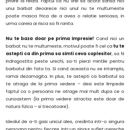
privire la relatii. Faptul ca nu vrei sa acorzi sansa nici
unui barbat deoarece nici unul nu te multumeste
poate masca frica de a avea o relatie serioasa, in
urma careia ai risca sa fii ranita.
Nu te baza doar pe prima impresie!
Cand nici un
barbat nu te multumeste, motivul poate fi cel ca
tu te
astepti ca din prima sa simti ceva coplesitor
, sa fii
indragostita peste urechi, sa-ti pierzi mintile pentru
barbatul din fata ta. Si cand aceasta nu se intampla,
ramai dezamagita. In plus, te astepti ca barbatul sa
te atraga de la prima vedere – desi este limpede
faptul ca o persoana ne atrage mai mult dupa ce o
cunoastem (la prima vedere atractia este doar de
natura fizica – si trecatoare).
Idealul de a-ti gasi unicul ales, credinta intr-o singura
persoana pentru fiecare, intr-un singur suflet-pereche