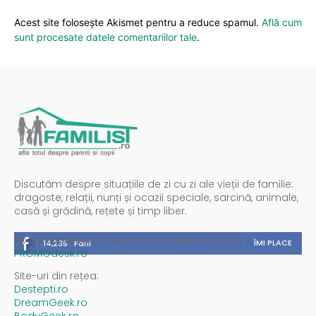
Acest site folosește Akismet pentru a reduce spamul.
Află cum
sunt procesate datele comentariilor tale
.
Discutăm despre situațiile de zi cu zi ale vieții de familie:
dragoste, relații, nunți și ocazii speciale, sarcină, animale,
casă și grădină, rețete și timp liber.
Spații publicitare / reclamă administrată de
ÎMI PLACE
14,235
Fani
PROMOdesk.ro
Site-uri din rețea:
Destepti.ro
DreamGeek.ro