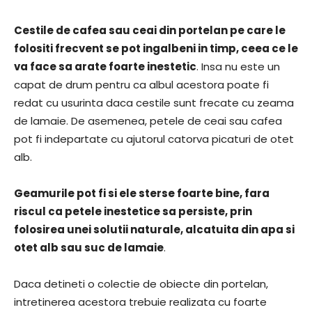
Cestile de cafea sau ceai din portelan pe care le
folositi frecvent se pot ingalbeni in timp, ceea ce le
va face sa arate foarte inestetic
. Insa nu este un
capat de drum pentru ca albul acestora poate fi
redat cu usurinta daca cestile sunt frecate cu zeama
de lamaie. De asemenea, petele de ceai sau cafea
pot fi indepartate cu ajutorul catorva picaturi de otet
alb.
Geamurile pot fi si ele sterse foarte bine, fara
riscul ca petele inestetice sa persiste, prin
folosirea unei solutii naturale, alcatuita din apa si
otet alb sau suc de lamaie
.
Daca detineti o colectie de obiecte din portelan,
intretinerea acestora trebuie realizata cu foarte