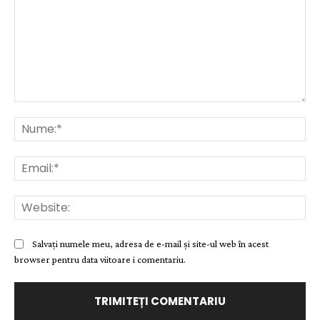
Comentariu:
Nu
Ema
Web
Salvați numele meu, adresa de e-mail și site-ul web în acest
browser pentru data viitoare i comentariu.