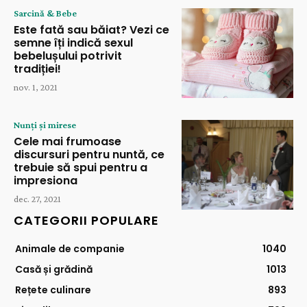
Sarcină & Bebe
Este fată sau băiat? Vezi ce
semne îți indică sexul
bebelușului potrivit
tradiției!
nov. 1, 2021
Nunți și mirese
Cele mai frumoase
discursuri pentru nuntă, ce
trebuie să spui pentru a
impresiona
dec. 27, 2021
CATEGORII POPULARE
Animale de companie
1040
Casă și grădină
1013
Rețete culinare
893