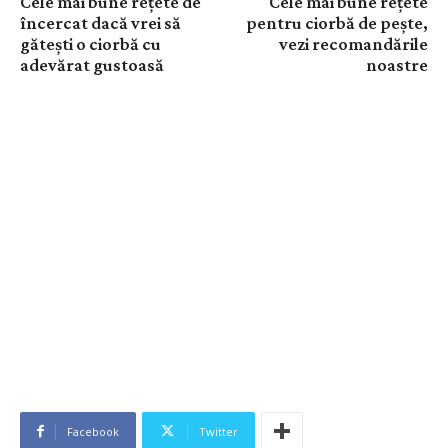
Cele mai bune rețete de
Cele mai bune rețete
încercat dacă vrei să
pentru ciorbă de pește,
gătești o ciorbă cu
vezi recomandările
adevărat gustoasă
noastre
Facebook
Twitter