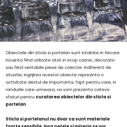
Obiectele din sticla si portelan sunt intalnite in fiecare
locuinta fiind utilizate atat in scop casnic, decorativ
sau fiind veritabile piese de colectie. Indiferent de
situatie, ingrijirea acestor obiecte reprezinta o
activitate destul de importanta, fapt pentru care, in
randurile care urmeaza, va vom prezenta cateva
sfaturi pentru
curatarea obiectelor din sticla si
portelan
.
Sticla si portelanul nu doar ca sunt materiale
foarte sensibile, insa petele si mizeria se vor