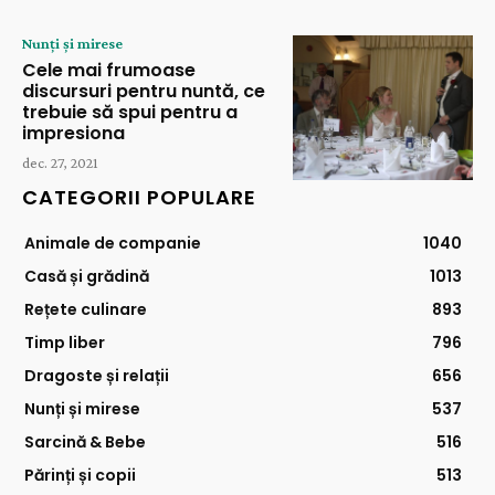
Nunți și mirese
Cele mai frumoase
discursuri pentru nuntă, ce
trebuie să spui pentru a
impresiona
dec. 27, 2021
CATEGORII POPULARE
Animale de companie
1040
Casă și grădină
1013
Rețete culinare
893
Timp liber
796
Dragoste și relații
656
Nunți și mirese
537
Sarcină & Bebe
516
Părinți și copii
513