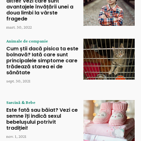
altfel! Vezi care sunt
avantajele învățării unei a
doua limbi la vârste
fragede
mart. 30, 2022
Animale de companie
Cum știi dacă pisica ta este
bolnavă? Iată care sunt
principalele simptome care
trădează starea ei de
sănătate
sept. 30, 2021
Sarcină & Bebe
Este fată sau băiat? Vezi ce
semne îți indică sexul
bebelușului potrivit
tradiției!
nov. 1, 2021