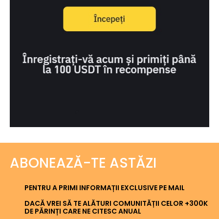
ABONEAZĂ-TE ASTĂZI
PENTRU A PRIMI INFORMAȚII EXCLUSIVE PE MAIL
DACĂ VREI SĂ TE ALĂTURI COMUNITĂȚII CELOR +300K
DE PĂRINȚI CARE NE CITESC ANUAL