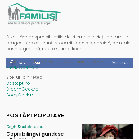
Discutăm despre situațiile de zi cu zi ale vieții de familie:
dragoste, relații, nunți și ocazii speciale, sarcină, animale,
casă și grădină, rețete și timp liber.
Spații publicitare / reclamă administrată de
ÎMI PLACE
14,235
Fani
PROMOdesk.ro
Site-uri din rețea:
Destepti.ro
DreamGeek.ro
BodyGeek.ro
POSTĂRI POPULARE
Copii & adolescenți
Copiii bilingvi gândesc