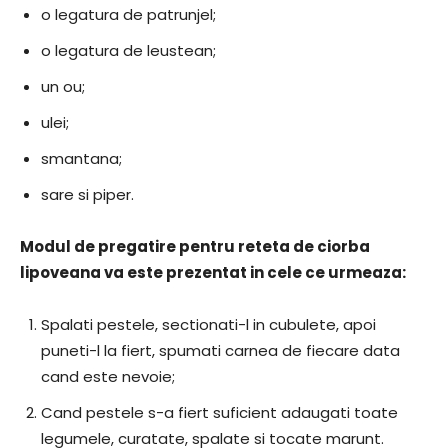
o legatura de patrunjel;
o legatura de leustean;
un ou;
ulei;
smantana;
sare si piper.
Modul de pregatire pentru reteta de ciorba
lipoveana va este prezentat in cele ce urmeaza:
Spalati pestele, sectionati-l in cubulete, apoi
puneti-l la fiert, spumati carnea de fiecare data
cand este nevoie;
Cand pestele s-a fiert suficient adaugati toate
legumele, curatate, spalate si tocate marunt.