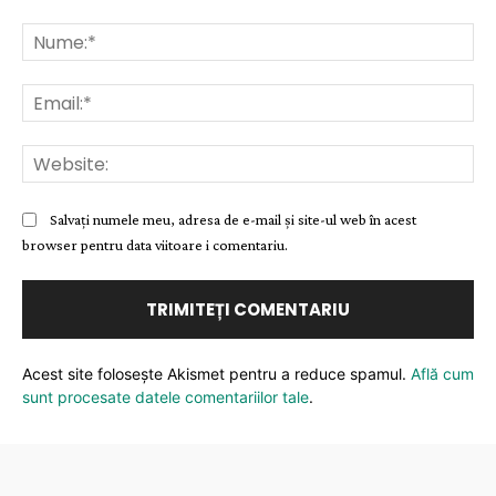
Comentariu:
Nu
Ema
Web
Salvați numele meu, adresa de e-mail și site-ul web în acest
browser pentru data viitoare i comentariu.
Acest site folosește Akismet pentru a reduce spamul.
Află cum
sunt procesate datele comentariilor tale
.