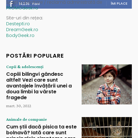
Spații publicitare / reclamă administrată de
ÎMI PLACE
14,235
Fani
PROMOdesk.ro
Site-uri din rețea:
Destepti.ro
DreamGeek.ro
BodyGeek.ro
POSTĂRI POPULARE
Copii & adolescenți
Copiii bilingvi gândesc
altfel! Vezi care sunt
avantajele învățării unei a
doua limbi la vârste
fragede
mart. 30, 2022
Animale de companie
Cum știi dacă pisica ta este
bolnavă? Iată care sunt