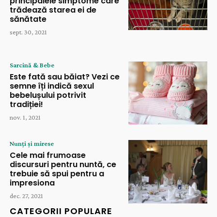
principalele simptome care
trădează starea ei de
sănătate
sept. 30, 2021
Sarcină & Bebe
Este fată sau băiat? Vezi ce
semne îți indică sexul
bebelușului potrivit
tradiției!
nov. 1, 2021
Nunți și mirese
Cele mai frumoase
discursuri pentru nuntă, ce
trebuie să spui pentru a
impresiona
dec. 27, 2021
CATEGORII POPULARE