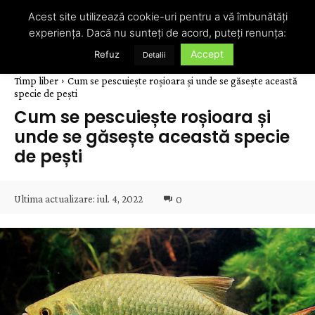
Acest site utilizează cookie-uri pentru a vă îmbunătăți
experiența. Dacă nu sunteți de acord, puteți renunța:
Accept
Refuz
Detalii
Timp liber
Cum se pescuiește roșioara și unde se găsește această
specie de pești
Cum se pescuiește roșioara și
unde se găsește această specie
de pești
Ultima actualizare:
iul. 4, 2022
0