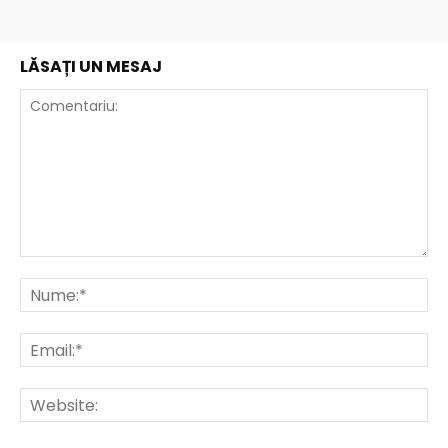
LĂSAȚI UN MESAJ
Comentariu:
Nu
Ema
Web