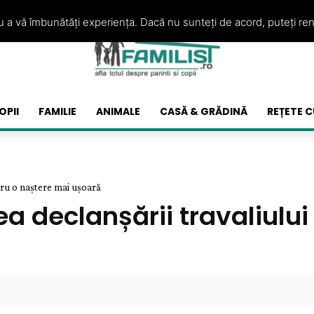
ru a vă îmbunătăți experiența. Dacă nu sunteți de acord, puteți re
OPII
FAMILIE
ANIMALE
CASĂ & GRĂDINĂ
REȚETE C
tru o naștere mai ușoară
 declanșării travaliului