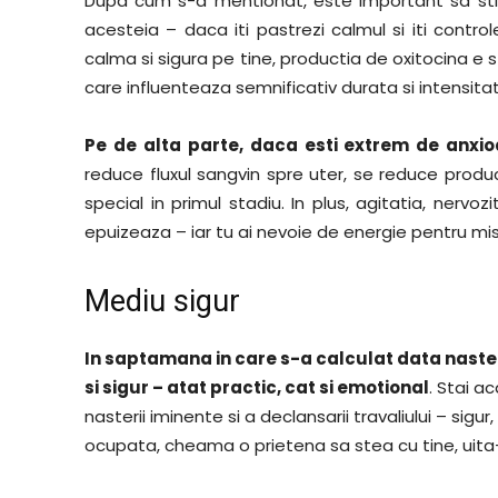
Dupa cum s-a mentionat, este important sa sti
acesteia – daca iti pastrezi calmul si iti controle
calma si sigura pe tine, productia de oxitocina e s
care influenteaza semnificativ durata si intensitate
Pe de alta parte, daca esti extrem de anxioa
reduce fluxul sangvin spre uter, se reduce product
special in primul stadiu. In plus, agitatia, nervoz
epuizeaza – iar tu ai nevoie de energie pentru m
Mediu sigur
In saptamana in care s-a calculat data nasteri
si sigur – atat practic, cat si emotional
. Stai a
nasterii iminente si a declansarii travaliului – sig
ocupata, cheama o prietena sa stea cu tine, uita-t