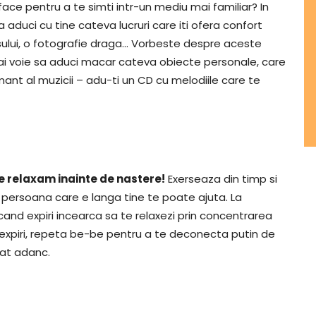
 face pentru a te simti intr-un mediu mai familiar? In
a aduci cu tine cateva lucruri care iti ofera confort
usului, o fotografie draga… Vorbeste despre aceste
a ai voie sa aduci macar cateva obiecte personale, care
mant al muzicii – adu-ti un CD cu melodiile care te
ne relaxam inainte de nastere!
Exerseaza din timp si
au persoana care e langa tine te poate ajuta. La
 cand expiri incearca sa te relaxezi prin concentrarea
expiri, repeta be-be pentru a te deconecta putin de
rat adanc.