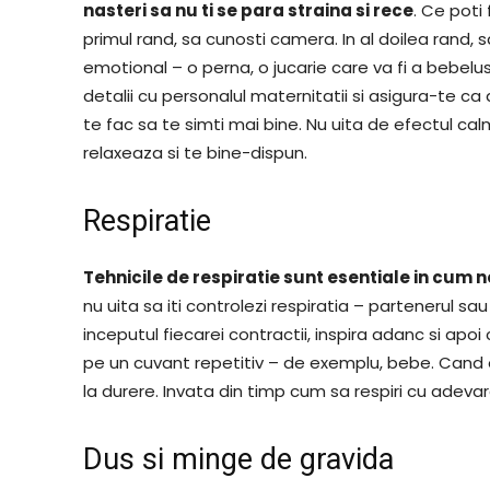
nasteri sa nu ti se para straina si rece
. Ce poti
primul rand, sa cunosti camera. In al doilea rand, s
emotional – o perna, o jucarie care va fi a bebel
detalii cu personalul maternitatii si asigura-te c
te fac sa te simti mai bine. Nu uita de efectul cal
relaxeaza si te bine-dispun.
Respiratie
Tehnicile de respiratie sunt esentiale in cum 
nu uita sa iti controlezi respiratia – partenerul s
inceputul fiecarei contractii, inspira adanc si apoi
pe un cuvant repetitiv – de exemplu, bebe. Cand 
la durere. Invata din timp cum sa respiri cu adeva
Dus si minge de gravida