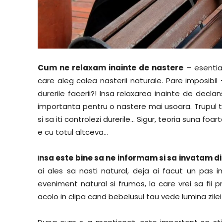
Cum ne relaxam inainte de nastere
– esential
care aleg calea nasterii naturale. Pare imposibil
durerile facerii?! Insa relaxarea inainte de declan
importanta pentru o nastere mai usoara. Trupul te
si sa iti controlezi durerile… Sigur, teoria suna fo
e cu totul altceva…
I
nsa este bine sa ne informam si sa invatam d
ai ales sa nasti natural, deja ai facut un pas
eveniment natural si frumos, la care vrei sa fii p
acolo in clipa cand bebelusul tau vede lumina zile