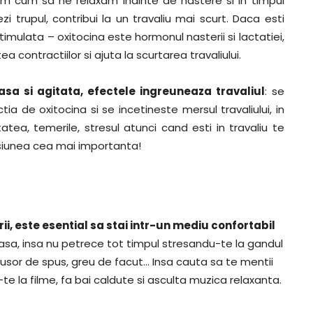
m cum sa ne relaxam inainte de nastere si in timpul
zi trupul, contribui la un travaliu mai scurt. Daca esti
timulata – oxitocina este hormonul nasterii si lactatiei,
a contractiilor si ajuta la scurtarea travaliului.
sa si agitata, efectele ingreuneaza travaliul
: se
ia de oxitocina si se incetineste mersul travaliului, in
itatea, temerile, stresul atunci cand esti in travaliu te
isiunea cea mai importanta!
i, este esential sa stai intr-un mediu confortabil
casa, insa nu petrece tot timpul stresandu-te la gandul
ur, usor de spus, greu de facut… Insa cauta sa te mentii
e la filme, fa bai caldute si asculta muzica relaxanta.