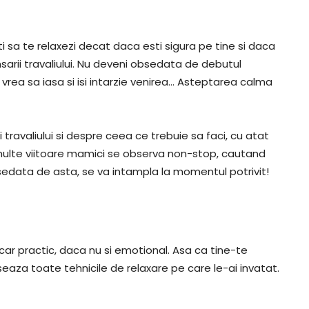
i sa te relaxezi decat daca esti sigura pe tine si daca
arii travaliului. Nu deveni obsedata de debutul
 vrea sa iasa si isi intarzie venirea… Asteptarea calma
travaliului si despre ceea ce trebuie sa faci, cu atat
, multe viitoare mamici se observa non-stop, cautand
bsedata de asta, se va intampla la momentul potrivit!
car practic, daca nu si emotional. Asa ca tine-te
eaza toate tehnicile de relaxare pe care le-ai invatat.