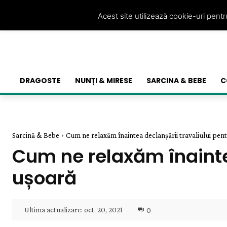
Acest site utilizează cookie-uri pent
DRAGOSTE
NUNȚI & MIRESE
SARCINA & BEBE
C
Sarcină & Bebe
Cum ne relaxăm înaintea declanșării travaliului pen
Cum ne relaxăm înaintea
ușoară
Ultima actualizare:
oct. 20, 2021
0