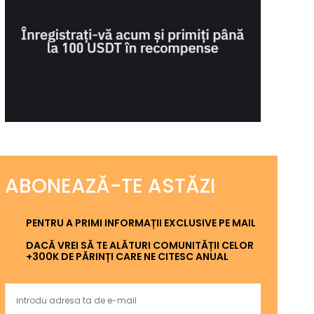
ABONEAZĂ-TE ASTĂZI
PENTRU A PRIMI INFORMAȚII EXCLUSIVE PE MAIL
DACĂ VREI SĂ TE ALĂTURI COMUNITĂȚII CELOR
+300K DE PĂRINȚI CARE NE CITESC ANUAL