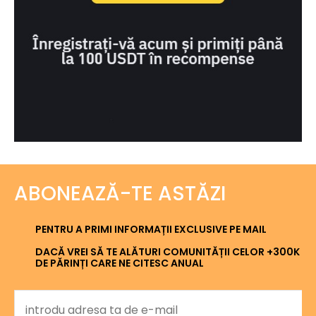
ABONEAZĂ-TE ASTĂZI
PENTRU A PRIMI INFORMAȚII EXCLUSIVE PE MAIL
DACĂ VREI SĂ TE ALĂTURI COMUNITĂȚII CELOR +300K
DE PĂRINȚI CARE NE CITESC ANUAL