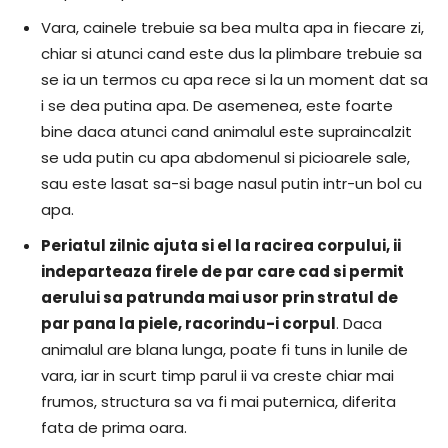
Vara, cainele trebuie sa bea multa apa in fiecare zi,
chiar si atunci cand este dus la plimbare trebuie sa
se ia un termos cu apa rece si la un moment dat sa
i se dea putina apa. De asemenea, este foarte
bine daca atunci cand animalul este supraincalzit
se uda putin cu apa abdomenul si picioarele sale,
sau este lasat sa-si bage nasul putin intr-un bol cu
apa.
Periatul zilnic ajuta si el la racirea corpului, ii
indeparteaza firele de par care cad si permit
aerului sa patrunda mai usor prin stratul de
par pana la piele, racorindu-i corpul
. Daca
animalul are blana lunga, poate fi tuns in lunile de
vara, iar in scurt timp parul ii va creste chiar mai
frumos, structura sa va fi mai puternica, diferita
fata de prima oara.