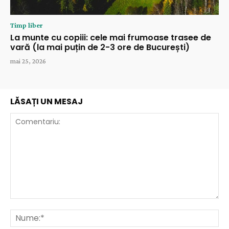
Timp liber
La munte cu copiii: cele mai frumoase trasee de
vară (la mai puțin de 2-3 ore de București)
mai 25, 2026
LĂSAȚI UN MESAJ
Comentariu:
Nu