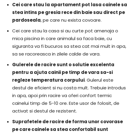
Cei care stau la apartament pot lasa cainele sa
stea intins pe gresia rece din baie sau direct pe
pardoseala
, pe care nu exista covoare.
Cei care stau la casa si au curte pot amenaja o
mica piscina in care animalul sa faca baie, cu
siguranta va fi bucuros sa stea cat mai mult in apa,
sa se racoreasca in zilele calde de vara.
Gulerele de racire sunt o solutie excelenta
pentru a ajuta cainii pe timp de vara sa-si
regleze temperatura corpului
. Gulerul este
destul de eficient si nu costa mult. Trebuie introdus
in apa, apoi prin racire va oferi confort termic
cainelui timp de 5-10 ore. Este usor de folosit, de
activat si destul de rezistent.
Suprafetele de racire de forma unor covorase
pe care cainele sa stea confortabil sunt