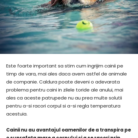
Este foarte important sa stim cum ingrijim cainii pe
timp de vara, mai ales daca avem astfel de animale
de companie. Caldura poate deveni o adevarata
problema pentru caini in zilele toride ale anului, mai
ales ca aceste patrupede nu au prea multe solutii
pentru a-si racori corpul si a-si regla temperatura
acestuia.
Cainii nu au avantajul oamenilor de a transpira pe
o suprafata mare a corpului si a se racori prin