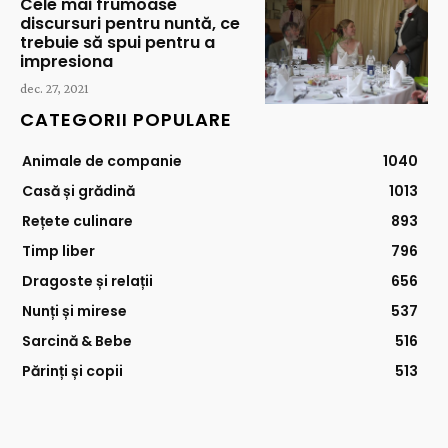
Cele mai frumoase
discursuri pentru nuntă, ce
trebuie să spui pentru a
impresiona
dec. 27, 2021
CATEGORII POPULARE
Animale de companie
1040
Casă și grădină
1013
Rețete culinare
893
Timp liber
796
Dragoste și relații
656
Nunți și mirese
537
Sarcină & Bebe
516
Părinți și copii
513