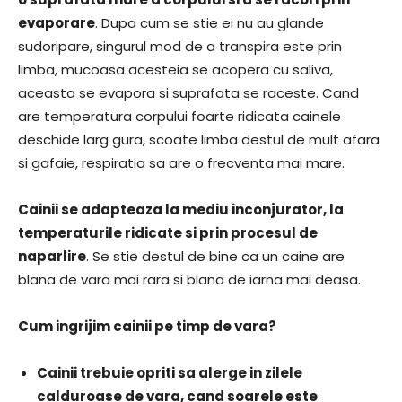
evaporare
. Dupa cum se stie ei nu au glande
sudoripare, singurul mod de a transpira este prin
limba, mucoasa acesteia se acopera cu saliva,
aceasta se evapora si suprafata se raceste. Cand
are temperatura corpului foarte ridicata cainele
deschide larg gura, scoate limba destul de mult afara
si gafaie, respiratia sa are o frecventa mai mare.
Cainii se adapteaza la mediu inconjurator, la
temperaturile ridicate si prin procesul de
naparlire
. Se stie destul de bine ca un caine are
blana de vara mai rara si blana de iarna mai deasa.
Cum ingrijim cainii pe timp de vara?
Cainii trebuie opriti sa alerge in zilele
calduroase de vara, cand soarele este