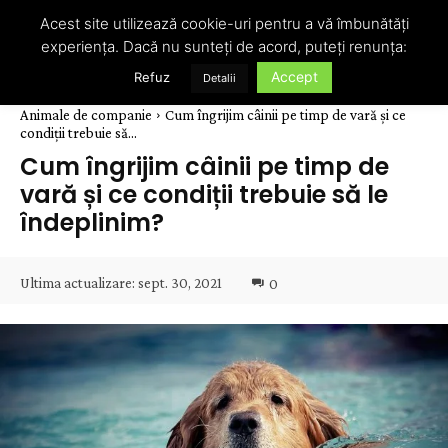
Acest site utilizează cookie-uri pentru a vă îmbunătăți
experiența. Dacă nu sunteți de acord, puteți renunța:
Accept
Refuz
Detalii
Animale de companie
Cum îngrijim câinii pe timp de vară și ce
condiții trebuie să...
Cum îngrijim câinii pe timp de
vară și ce condiții trebuie să le
îndeplinim?
Ultima actualizare:
sept. 30, 2021
0