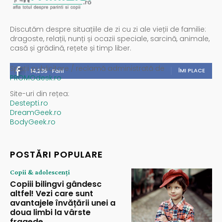
Discutăm despre situațiile de zi cu zi ale vieții de familie:
dragoste, relații, nunți și ocazii speciale, sarcină, animale,
casă și grădină, rețete și timp liber.
Spații publicitare / reclamă administrată de
ÎMI PLACE
14,235
Fani
PROMOdesk.ro
Site-uri din rețea:
Destepti.ro
DreamGeek.ro
BodyGeek.ro
POSTĂRI POPULARE
Copii & adolescenți
Copiii bilingvi gândesc
altfel! Vezi care sunt
avantajele învățării unei a
doua limbi la vârste
fragede