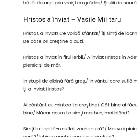
bătăi de aripi prin vraiştea grădinii/ Şi uliii de se
Hristos a înviat – Vasile Militaru
Hristos a înviat! Ce vorbă sfântă!/ Îţi simţi de lacri
De câte ori creştine o auzi.
Hristos a înviat în firul ierbii,/ A înviat Hristos în A
piersic şi de măr.
În stupii de albină fără greş,/ În vântul care suflă 
ţi-a-nviat Hristos?
Ai cântărit cu mintea ta creştine/ Cât bine ai fă
bine/ Măcar acum te simţi mai bun, mai blând?
Simţi tu topită-n suflet vechea ură?/ Mai vrei pieir
gură?/ Iubirea pentru semeni o simţi jar?