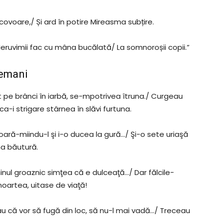
 covoare,/ Și ard în potire Mireasma subțire.
/ Heruvimii fac cu mâna bucălată/ La somnoroșii copii.”
semani
t pe brânci în iarbă, se-mpotrivea îtruna./ Curgeau
a-i strigare stârnea în slăvi furtuna.
ră-miindu-l şi i-o ducea la gură…/ Şi-o sete uriaşă
ma băutură.
ninul groaznic simţea că e dulceaţă…/ Dar fălcile-
oartea, uitase de viaţă!
au că vor să fugă din loc, să nu-l mai vadă…/ Treceau