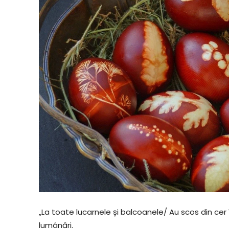
„La toate lucarnele și balcoanele/ Au scos din cer 
lumânări.