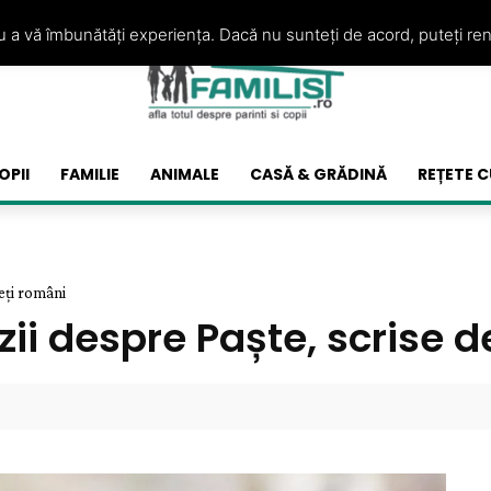
ru a vă îmbunătăți experiența. Dacă nu sunteți de acord, puteți re
OPII
FAMILIE
ANIMALE
CASĂ & GRĂDINĂ
REȚETE C
eți români
ii despre Paște, scrise d