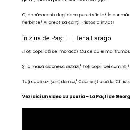
O, dacă-aceste legi de-a pururi sfinte/ În aur mă
fierbinte/ Ai drept să cânţi: Hristos a înviat!
În ziua de Paști – Elena Farago
„Toți copiii azi se îmbracă/ Cu ce au ei mai frumos/ 
Și la masă ciocnesc astăzi/ Toți copiii cei cuminți,/ Ou
Toți copiii azi șanț darnici/ Căci ei știu că lui Christ
Vezi aici un video cu poezia – La Paști de Geo