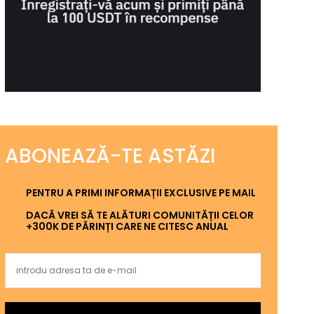
ABONEAZĂ-TE ASTĂZI
PENTRU A PRIMI INFORMAȚII EXCLUSIVE PE MAIL
DACĂ VREI SĂ TE ALĂTURI COMUNITĂȚII CELOR
+300K DE PĂRINȚI CARE NE CITESC ANUAL