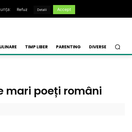
nunța:
Accept
Refuz
Detalii
ULINARE
TIMP LIBER
PARENTING
DIVERSE
e mari poeți români