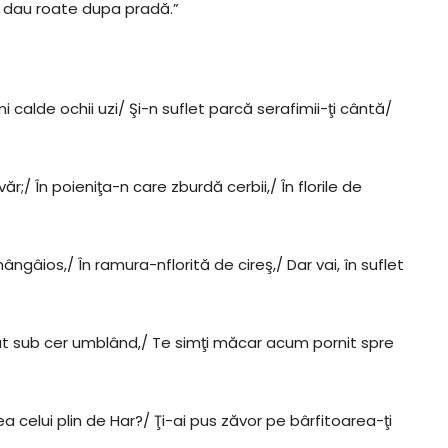
ară dau roate dupa pradă.”
mi calde ochii uzi/ Şi-n suflet parcă serafimii-ţi cântă/
devăr;/ În poieniţa-n care zburdă cerbii,/ În florile de
mângâios,/ În ramura-nflorită de cireş,/ Dar vai, în suflet
cut sub cer umblând,/ Te simţi măcar acum pornit spre
ea celui plin de Har?/ Ţi-ai pus zăvor pe bârfitoarea-ţi