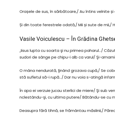
Orașele de sus, în sărbătoare,/ Au întins velnite și
Și din toate ferestrele odată,/ Mii și sute de mii,
Vasile Voiculescu – În Grădina Ghet
„Iisus lupta cu soarta şi nu primea paharul…/ Căzu
sudori de sânge pe chipu-i alb ca varul/ Şi-amarnic
O mâna nendurată, ţinând grozava cupă,/ Se coboa
stă sufletul să-i rupă…/ Dar nu voia s-atingă infa
În apa ei verzuie jucau sterlici de miere/ Şi sub ve
nclestându-şi, cu ultima putere/ Bătându-se cu m
Deasupra fără tihnă, se frământau măslinii,/ Păre