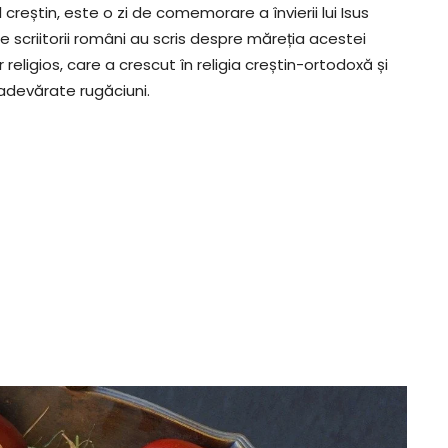
reștin, este o zi de comemorare a învierii lui Isus
are scriitorii români au scris despre măreția acestei
r religios, care a crescut în religia creștin-ortodoxă și
 adevărate rugăciuni.