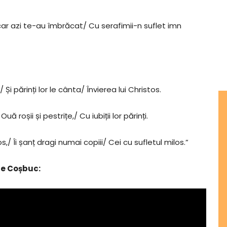
car azi te-au îmbrăcat/ Cu serafimii-n suflet imn
Și părinți lor le cânta/ Învierea lui Christos.
ă roșii și pestrițe,/ Cu iubiții lor părinți.
os,/ Îi șanț dragi numai copiii/ Cei cu sufletul milos.”
rge Coșbuc: