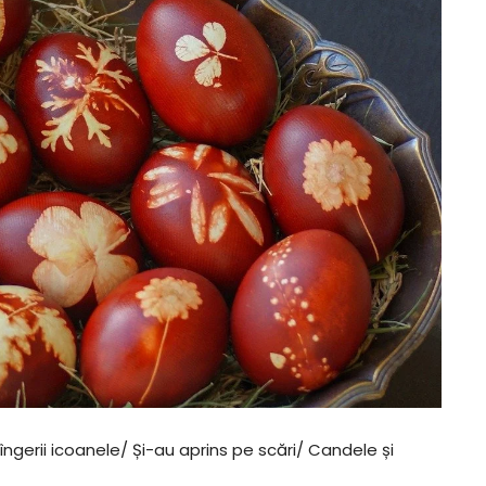
îngerii icoanele/ Și-au aprins pe scări/ Candele și