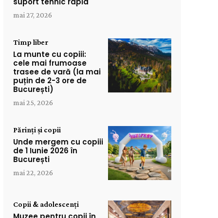
suport tehnic rapid
mai 27, 2026
Timp liber
La munte cu copiii:
cele mai frumoase
trasee de vară (la mai
puțin de 2-3 ore de
București)
mai 25, 2026
Părinți și copii
Unde mergem cu copiii
de 1 Iunie 2026 în
București
mai 22, 2026
Copii & adolescenți
Muzee pentru copii în