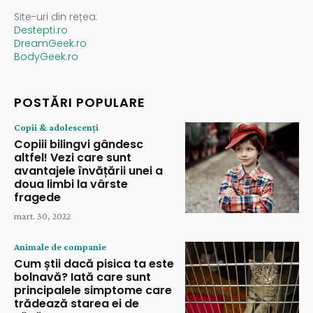
Site-uri din rețea:
Destepti.ro
DreamGeek.ro
BodyGeek.ro
POSTĂRI POPULARE
Copii & adolescenți
Copiii bilingvi gândesc
altfel! Vezi care sunt
avantajele învățării unei a
doua limbi la vârste
fragede
mart. 30, 2022
Animale de companie
Cum știi dacă pisica ta este
bolnavă? Iată care sunt
principalele simptome care
trădează starea ei de