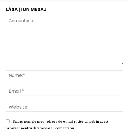
LĂSAȚI UN MESAJ
Comentariu:
Nu
Ema
Web
Salvați numele meu, adresa de e-mail și site-ul web în acest
browser pentru data viitoare i comentariu.