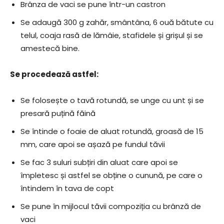
Brânza de vaci se pune într-un castron
Se adaugă 300 g zahăr, smântâna, 6 ouă bătute cu
telul, coaja rasă de lămâie, stafidele și grișul și se
amestecă bine.
Se procedează astfel:
Se folosește o tavă rotundă, se unge cu unt și se
presară puțină făină
Se întinde o foaie de aluat rotundă, groasă de 15
mm, care apoi se așază pe fundul tăvii
Se fac 3 suluri subțiri din aluat care apoi se
împletesc și astfel se obține o cunună, pe care o
întindem în tava de copt
Se pune în mijlocul tăvii compoziția cu brânză de
vaci