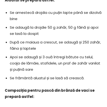
Aluatul se prepară astfel:
Se amestecă drojdia cu puțin lapte până se dizolvă
bine
Se adaugă la drojdie 50 g zahăr, 50 g făină și apoi
se lasă la dospit
După ce maiaua a crescut, se adaugă și 250 zahăr,
făina și laptele
Apoi se adaugă și 3 ouă întregi bătute cu telul,
coaja de lămâie, stafidele, un praf de zahăr vanilat
și puțină sare
Se frământă aluatul și se lasă să crească.
Compoziția pentru pască din brânză de vaci se
prepară astfel: