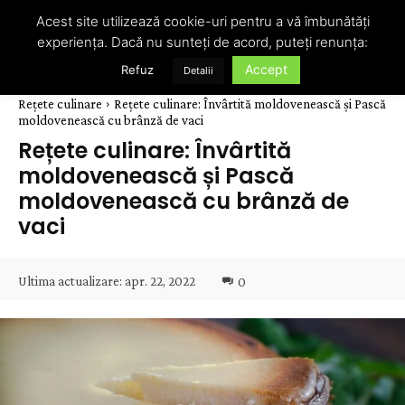
Acest site utilizează cookie-uri pentru a vă îmbunătăți
experiența. Dacă nu sunteți de acord, puteți renunța:
Accept
Refuz
Detalii
Rețete culinare
Rețete culinare: Învârtită moldovenească și Pască
moldovenească cu brânză de vaci
Rețete culinare: Învârtită
moldovenească și Pască
moldovenească cu brânză de
vaci
Ultima actualizare:
apr. 22, 2022
0