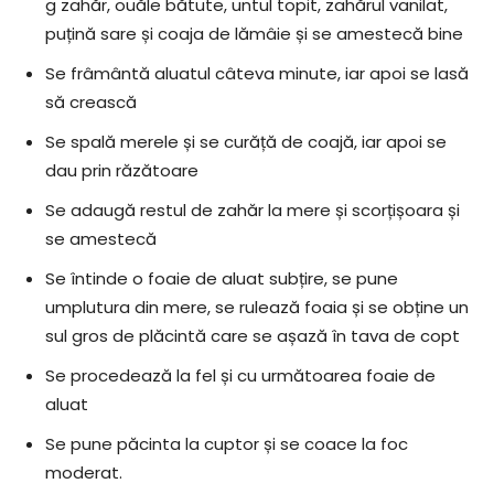
g zahăr, ouăle bătute, untul topit, zahărul vanilat,
puțină sare și coaja de lămâie și se amestecă bine
Se frâmântă aluatul câteva minute, iar apoi se lasă
să crească
Se spală merele și se curăță de coajă, iar apoi se
dau prin răzătoare
Se adaugă restul de zahăr la mere și scorțișoara și
se amestecă
Se întinde o foaie de aluat subțire, se pune
umplutura din mere, se rulează foaia și se obține un
sul gros de plăcintă care se așază în tava de copt
Se procedează la fel și cu următoarea foaie de
aluat
Se pune păcinta la cuptor și se coace la foc
moderat.