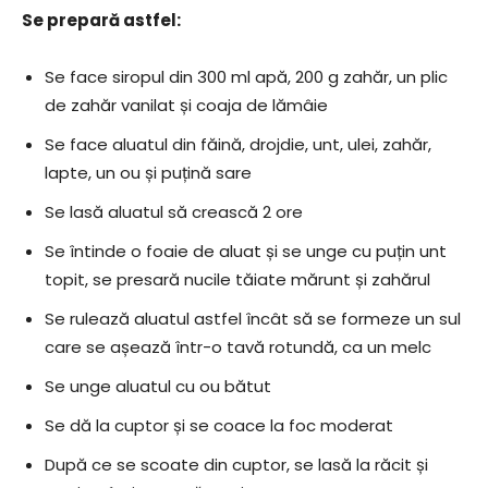
Se prepară astfel:
Se face siropul din 300 ml apă, 200 g zahăr, un plic
de zahăr vanilat și coaja de lămâie
Se face aluatul din făină, drojdie, unt, ulei, zahăr,
lapte, un ou și puțină sare
Se lasă aluatul să crească 2 ore
Se întinde o foaie de aluat și se unge cu puțin unt
topit, se presară nucile tăiate mărunt și zahărul
Se rulează aluatul astfel încât să se formeze un sul
care se așează într-o tavă rotundă, ca un melc
Se unge aluatul cu ou bătut
Se dă la cuptor și se coace la foc moderat
După ce se scoate din cuptor, se lasă la răcit și