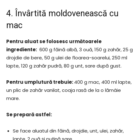
4. Învârtită moldovenească cu
mac
Pentru aluat se folosesc următoarele
ingrediente:
600 g făină albă, 3 ouă, 150 g zahăr, 25 g
drojdie de bere, 50 g ulei de floarea-soarelui, 250 ml
lapte, 120 g zahăr pudră, 80 g unt, sare după gust.
Pentru umplutură trebuie:
400 g mac, 400 ml lapte,
un plic de zahăr vanilat, coaja rasă de la o lămâie
mare.
Se prepară astfel:
Se face aluatul din făină, drojdie, unt, ulei, zahăr,
lapte, 2 ouă și puțină sare