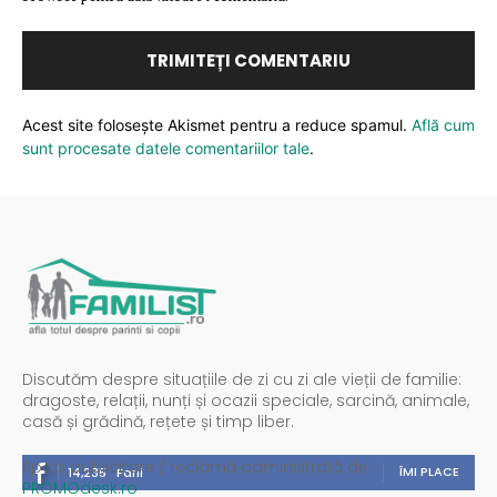
Acest site folosește Akismet pentru a reduce spamul.
Află cum
sunt procesate datele comentariilor tale
.
Discutăm despre situațiile de zi cu zi ale vieții de familie:
dragoste, relații, nunți și ocazii speciale, sarcină, animale,
casă și grădină, rețete și timp liber.
Spații publicitare / reclamă administrată de
ÎMI PLACE
14,235
Fani
PROMOdesk.ro