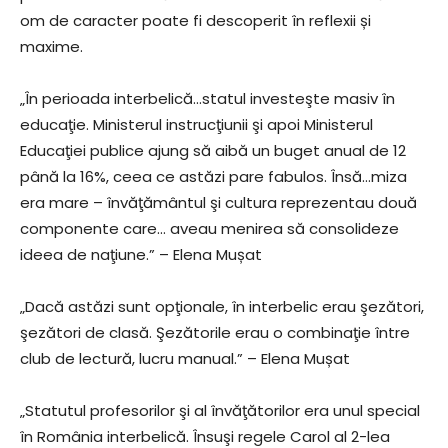
om de caracter poate fi descoperit în reflexii și
maxime.
„În perioada interbelică…statul investeşte masiv în
educaţie. Ministerul instrucţiunii şi apoi Ministerul
Educaţiei publice ajung să aibă un buget anual de 12
până la 16%, ceea ce astăzi pare fabulos. Însă…miza
era mare – învăţământul şi cultura reprezentau două
componente care… aveau menirea să consolideze
ideea de naţiune.” – Elena Mușat
„Dacă astăzi sunt opţionale, în interbelic erau şezători,
şezători de clasă. Şezătorile erau o combinaţie între
club de lectură, lucru manual.” – Elena Mușat
„Statutul profesorilor şi al învăţătorilor era unul special
în România interbelică. Însuşi regele Carol al 2-lea