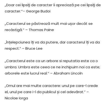
,,Doar cei lipsiţi de caracter îi apreciază pe cei lipsiţi de
caracter.ˮ– George Budoi
,,Caracterul se păstrează mult mai ușor decât se
recâstigă.ˮ – Thomas Paine
„Înțelepciunea îți va da putere, dar caracterul îți va da
respect.” – Bruce Lee
,,Caracterul este ca un arbore si reputatia este ca o
umbra. Umbra este ceea ce ne inchipuim noi ca este;
arborele este lucrul real.ˮ – Abraham Lincoln
„Omul are mai multe caractere: unul pe care-l crede
el, unul pe care i-l da publicul și cel adevărat.” –
Nicolae Iorga