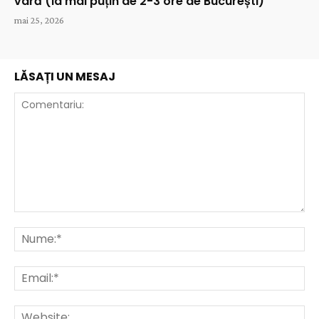
vară (la mai puțin de 2-3 ore de București)
mai 25, 2026
LĂSAȚI UN MESAJ
Comentariu:
Nu
Ema
Web