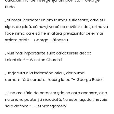
caracter, nici de inteligenţă, dimpotrivă.ˮ– George
Budoi
,,Numești caracter un om frumos sufletește, care știi
sigur, de pildă, că nu-și va călca cuvântul dat, ori nu va
face nimic care să fie în afara previziunilor celei mai
stricte etici.ˮ – George Călinescu
,,Mult mai importante sunt caracterele decât
talentele.ˮ – Winston Churchill
,,Batjocura e la îndemâna oricui, dar numai
oamenii fără caracter recurg la ea.ˮ– George Budoi
,,Cine are tărie de caracter ştie ce este aceasta; cine
nu are, nu poate şti niciodată. Nu este, aşadar, nevoie
să o definim.ˮ – L.M.Montgomery