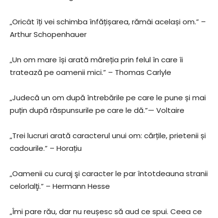
„Oricât îți vei schimba înfățișarea, rămâi același om.” –
Arthur Schopenhauer
„Un om mare își arată măreția prin felul în care îi
tratează pe oamenii mici.” – Thomas Carlyle
„Judecă un om după întrebările pe care le pune și mai
puțin după răspunsurile pe care le dă.”— Voltaire
„Trei lucruri arată caracterul unui om: cărțile, prietenii și
cadourile.” – Horațiu
„Oamenii cu curaj şi caracter le par întotdeauna stranii
celorlalţi.” – Hermann Hesse
„Îmi pare rău, dar nu reușesc să aud ce spui. Ceea ce