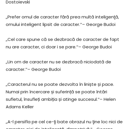
Dostoievski
,,Prefer omul de caracter fără prea multă inteligenţă,
omului inteligent lipsit de caracter.ˮ– George Budoi
,,Cel care spune că se dezbracă de caracter de fapt
nu are caracter, ci doar i se pare.ˮ– George Budoi
,,Un om de caracter nu se dezbracă niciodată de
caracter.ˮ– George Budoi
,,Caracterul nu se poate dezvolta în liniște și pace.
Numai prin încercare și suferință se poate întări
sufletul, însufleți ambiția și atinge succesul.ˮ– Helen
Adams Keller
,,A-l persifla pe cel ce-ţi bate obrazul nu ţine loc nici de