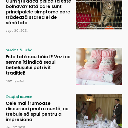
Cum știi dacă pisica ta este
bolnavă? Iată care sunt
principalele simptome care
trădează starea ei de
sănătate
sept. 30, 2021
Sarcină & Bebe
Este fată sau băiat? Vezi ce
semne îți indică sexul
bebelușului potrivit
tradiției!
nov. 1, 2021
Nunți și mirese
Cele mai frumoase
discursuri pentru nuntă, ce
trebuie să spui pentru a
impresiona
dec. 27, 2021