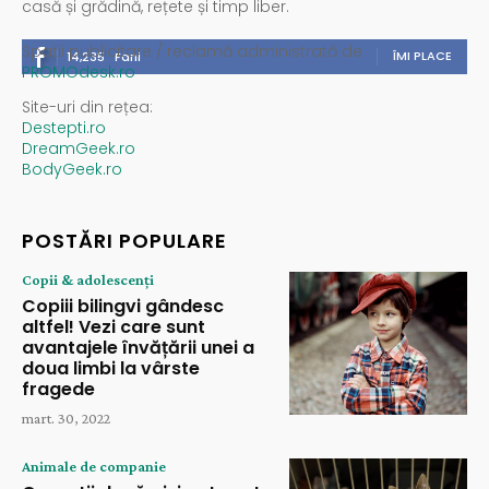
casă și grădină, rețete și timp liber.
Spații publicitare / reclamă administrată de
ÎMI PLACE
14,235
Fani
PROMOdesk.ro
Site-uri din rețea:
Destepti.ro
DreamGeek.ro
BodyGeek.ro
POSTĂRI POPULARE
Copii & adolescenți
Copiii bilingvi gândesc
altfel! Vezi care sunt
avantajele învățării unei a
doua limbi la vârste
fragede
mart. 30, 2022
Animale de companie