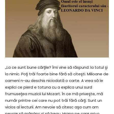
,,La ce sunt bune cărţile? Îmi vine să răspund: la totul şi
la nimic. Poţi trăi foarte bine fără să citeşti. Milioane de
oameni n-au deschis niciodată o carte. A vrea să le
explici ce pierd e totuna cu a explica unui surd
frumuseţea muzicii lui Mozart. În ce mă priveşte, mă
număr printre cei care nu pot trăi fără cărţi. Sunt un
vicios al lecturii. Am nevoie să citesc aşa cum am
nevoie să mănânc şi să beau. Hrana pe care mi-o