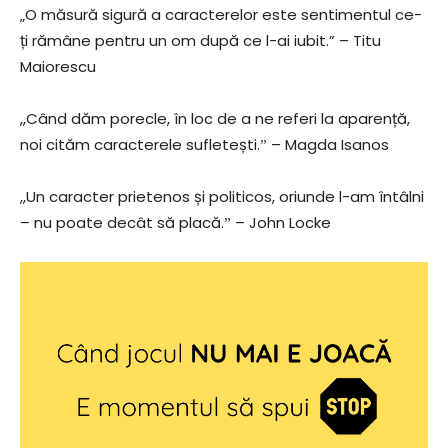
„O măsură sigură a caracterelor este sentimentul ce-
ți rămâne pentru un om după ce l-ai iubit.” – Titu
Maiorescu
,,Când dăm porecle, în loc de a ne referi la aparență,
noi cităm caracterele sufletești.ˮ – Magda Isanos
,,Un caracter prietenos și politicos, oriunde l-am întâlni
– nu poate decât să placă.ˮ – John Locke