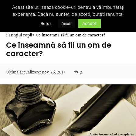
Acest site utilizează cookie-uri pentru a vă îmbunătăți
experiența. Dacă nu sunteți de acord, puteți renunța:
Accept
Refuz
Detalii
Părinți și copii
Ce înseamnă să fii un om de caracter?
Ce înseamnă să fii un om de
caracter?
Ultima actualizare:
nov. 26, 2017
0