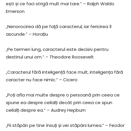
ești și ce faci strigă mult mai tare.” – Ralph Waldo
Emerson
„Nenorocirea dă pe faţă caracterul, iar fericirea îl
ascunde.” – Horațiu
„Pe termen lung, caracterul este decisiv pentru
destinul unui om.” – Theodore Roosevelt
„Caracterul fără inteligență face mult, inteligența fără
caracter nu face nimic.” – Cicero
„Poți afla mai multe despre o persoană prin ceea ce
spune ea despre ceilalți decât prin ceea ce spun
ceilalți despre ea.” – Audrey Hepburn
„Fii stăpân pe tine însuți și vei stăpâni lumea.” – Feodor