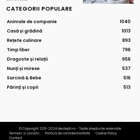
CATEGORII POPULARE
Animale de companie
1040
Casă și grădină
1013
Rețete culinare
893
Timp liber
796
Dragoste și relații
656
Nunți și mirese
537
Sarcină & Bebe
516
Părinți și copii
513
© Copyright 2011-2024 destepti.ro - Toate drepturile rezervate
Termeni si conditii
Politică de confidențialitate
Cookie Policy
Contact