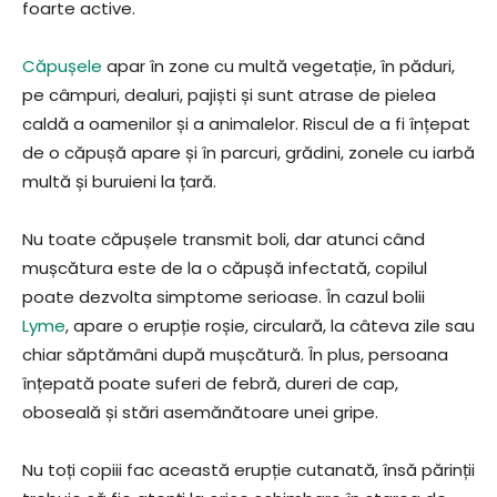
foarte active.
Căpușele
apar în zone cu multă vegetație, în păduri,
pe câmpuri, dealuri, pajiști și sunt atrase de pielea
caldă a oamenilor și a animalelor. Riscul de a fi înțepat
de o căpușă apare și în parcuri, grădini, zonele cu iarbă
multă și buruieni la țară.
Nu toate căpușele transmit boli, dar atunci când
mușcătura este de la o căpușă infectată, copilul
poate dezvolta simptome serioase. În cazul bolii
Lyme
, apare o erupție roșie, circulară, la câteva zile sau
chiar săptămâni după mușcătură. În plus, persoana
înțepată poate suferi de febră, dureri de cap,
oboseală și stări asemănătoare unei gripe.
Nu toți copiii fac această erupție cutanată, însă părinții