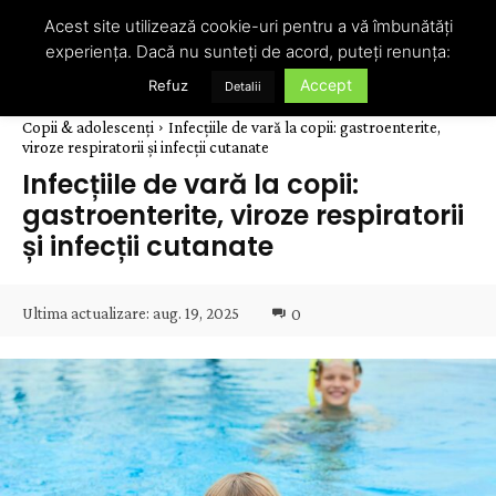
Acest site utilizează cookie-uri pentru a vă îmbunătăți
experiența. Dacă nu sunteți de acord, puteți renunța:
Accept
Refuz
Detalii
Copii & adolescenți
Infecțiile de vară la copii: gastroenterite,
viroze respiratorii și infecții cutanate
Infecțiile de vară la copii:
gastroenterite, viroze respiratorii
și infecții cutanate
Ultima actualizare:
aug. 19, 2025
0