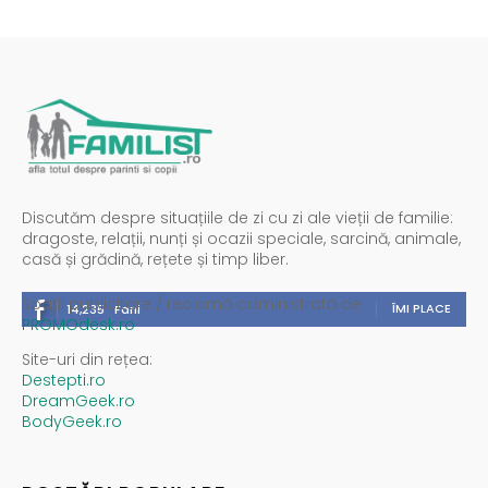
Discutăm despre situațiile de zi cu zi ale vieții de familie:
dragoste, relații, nunți și ocazii speciale, sarcină, animale,
casă și grădină, rețete și timp liber.
Spații publicitare / reclamă administrată de
ÎMI PLACE
14,235
Fani
PROMOdesk.ro
Site-uri din rețea:
Destepti.ro
DreamGeek.ro
BodyGeek.ro