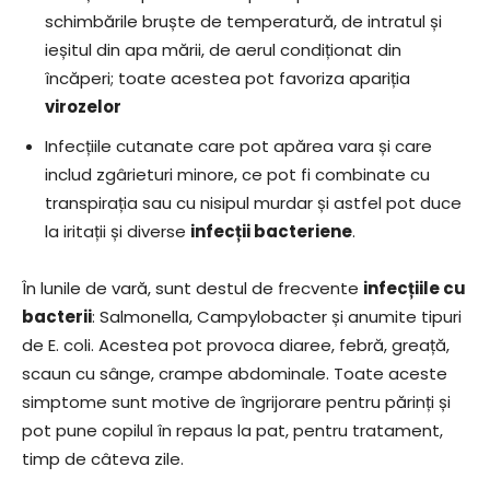
schimbările bruște de temperatură, de intratul și
ieșitul din apa mării, de aerul condiționat din
încăperi; toate acestea pot favoriza apariția
virozelor
Infecțiile cutanate care pot apărea vara și care
includ zgârieturi minore, ce pot fi combinate cu
transpirația sau cu nisipul murdar și astfel pot duce
la iritații și diverse
infecții bacteriene
.
În lunile de vară, sunt destul de frecvente
infecțiile cu
bacterii
: Salmonella, Campylobacter și anumite tipuri
de E. coli. Acestea pot provoca diaree, febră, greață,
scaun cu sânge, crampe abdominale. Toate aceste
simptome sunt motive de îngrijorare pentru părinți și
pot pune copilul în repaus la pat, pentru tratament,
timp de câteva zile.