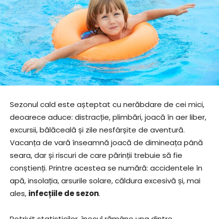
Sezonul cald este așteptat cu nerăbdare de cei mici,
deoarece aduce: distracție, plimbări, joacă în aer liber,
excursii, bălăceală și zile nesfârșite de aventură.
Vacanța de vară înseamnă joacă de dimineața până
seara, dar și riscuri de care părinții trebuie să fie
conștienți. Printre acestea se numără: accidentele în
apă, insolația, arsurile solare, căldura excesivă și, mai
ales,
infecțiile de sezon
.
Potrivit statisticilor, înecul rămâne una dintre