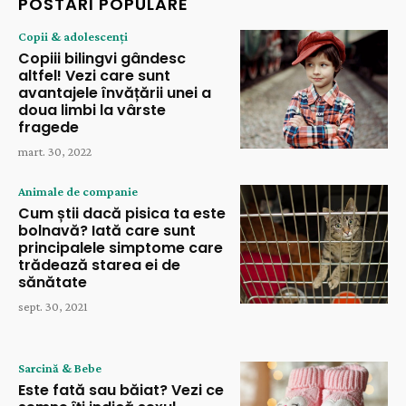
POSTĂRI POPULARE
Copii & adolescenți
Copiii bilingvi gândesc
altfel! Vezi care sunt
avantajele învățării unei a
doua limbi la vârste
fragede
mart. 30, 2022
Animale de companie
Cum știi dacă pisica ta este
bolnavă? Iată care sunt
principalele simptome care
trădează starea ei de
sănătate
sept. 30, 2021
Sarcină & Bebe
Este fată sau băiat? Vezi ce