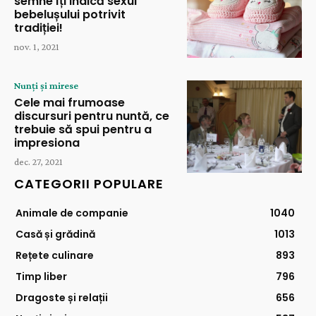
semne îți indică sexul
bebelușului potrivit
tradiției!
nov. 1, 2021
Nunți și mirese
Cele mai frumoase
discursuri pentru nuntă, ce
trebuie să spui pentru a
impresiona
dec. 27, 2021
CATEGORII POPULARE
Animale de companie
1040
Casă și grădină
1013
Rețete culinare
893
Timp liber
796
Dragoste și relații
656