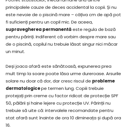
principalele cauze de deces accidental la copii. Și nu
este nevoie de o piscină mare – câțiva cm de apă pot
fi suficienți pentru un copil mic. De aceea,
supravegherea permanentă
este regula de bază
pentru părinți. Indiferent că vorbim despre mare sau
de o piscină, copilul nu trebuie lăsat singur nici măcar
un minut.
Deși joaca afară este sănătoasă, expunerea prea
mult timp la soare poate lăsa urme dureroase. Arsurile
solare nu doar că dor, dar cresc riscul de
probleme
dermatologice
pe termen lung. Copiii trebuie
protejați prin creme cu factor ridicat de protecție SPF
50, pălării și haine lejere cu protecție UV. Părinții nu
trebuie să uite că: intervalele recomandate pentru
stat afară sunt înainte de ora 10 dimineața și după ora
16.