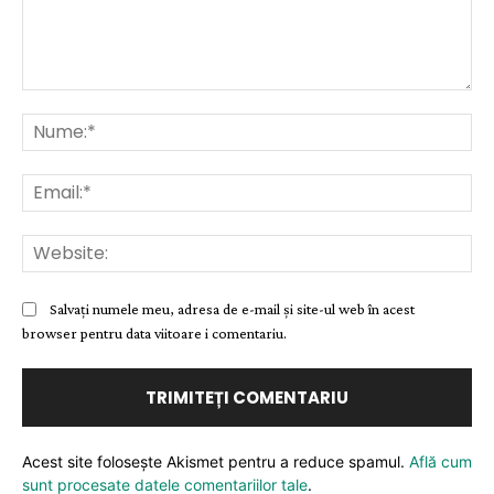
Comentariu:
Nu
Ema
Web
Salvați numele meu, adresa de e-mail și site-ul web în acest
browser pentru data viitoare i comentariu.
Acest site folosește Akismet pentru a reduce spamul.
Află cum
sunt procesate datele comentariilor tale
.