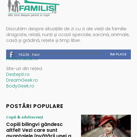
Discutăm despre situațiile de zi cu zi ale vieții de familie:
dragoste, relații, nunți și ocazii speciale, sarcină, animale,
casă și grădină, rețete și timp liber.
Spații publicitare / reclamă administrată de
ÎMI PLACE
14,235
Fani
PROMOdesk.ro
Site-uri din rețea:
Destepti.ro
DreamGeek.ro
BodyGeek.ro
POSTĂRI POPULARE
Copii & adolescenți
Copiii bilingvi gândesc
altfel! Vezi care sunt
avantajele învățării unei a