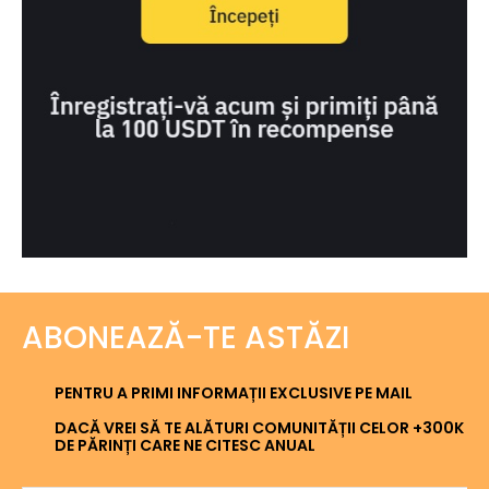
ABONEAZĂ-TE ASTĂZI
PENTRU A PRIMI INFORMAȚII EXCLUSIVE PE MAIL
DACĂ VREI SĂ TE ALĂTURI COMUNITĂȚII CELOR +300K
DE PĂRINȚI CARE NE CITESC ANUAL