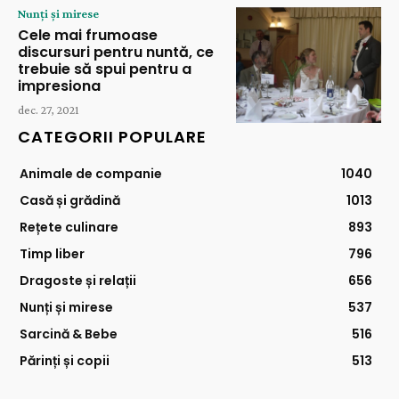
Nunți și mirese
Cele mai frumoase
discursuri pentru nuntă, ce
trebuie să spui pentru a
impresiona
dec. 27, 2021
CATEGORII POPULARE
Animale de companie
1040
Casă și grădină
1013
Rețete culinare
893
Timp liber
796
Dragoste și relații
656
Nunți și mirese
537
Sarcină & Bebe
516
Părinți și copii
513