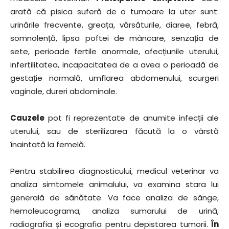
arată că pisica suferă de o tumoare la uter sunt:
urinările frecvente, greața, vărsăturile, diaree, febră,
somnolență, lipsa poftei de mâncare, senzația de
sete, perioade fertile anormale, afecțiunile uterului,
infertilitatea, incapacitatea de a avea o perioadă de
gestație normală, umflarea abdomenului, scurgeri
vaginale, dureri abdominale.
Cauzele
pot fi reprezentate de anumite infecții ale
uterului, sau de sterilizarea făcută la o vârstă
înaintată la femelă.
Pentru stabilirea diagnosticului, medicul veterinar va
analiza simtomele animalului, va examina stara lui
generală de sănătate. Va face analiza de sânge,
hemoleucograma, analiza sumarului de urină,
radiografia și ecografia pentru depistarea tumorii.
În