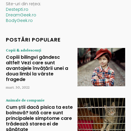
Site-uri din rețea:
Destepti.ro
DreamGeek.ro
BodyGeek.ro
POSTĂRI POPULARE
Copii & adolescenți
Copiii bilingvi gândesc
altfel! Vezi care sunt
avantajele învățării unei a
doua limbi la vârste
fragede
mart. 30, 2022
Animale de companie
Cum știi dacă pisica ta este
bolnavă? Iată care sunt
principalele simptome care
trădează starea ei de
sănătate