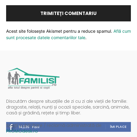
Acest site folosește Akismet pentru a reduce spamul.
Află cum
sunt procesate datele comentariilor tale
.
Discutăm despre situațiile de zi cu zi ale vieții de familie:
dragoste, relații, nunți și ocazii speciale, sarcină, animale,
casă și grădină, rețete și timp liber.
Spații publicitare / reclamă administrată de
ÎMI PLACE
14,235
Fani
PROMOdesk.ro