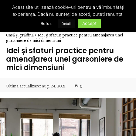
Acest site utilizează cookie-uri pentru a vă îmbunătăți
experiența. Dacă nu sunteți de acord, puteți renunța:
Accept
Refuz
Detalii
Casă și grădină
Idei și sfaturi practice pentru amenajarea unei
garsoniere de mici dimensiuni
Idei și sfaturi practice pentru
amenajarea unei garsoniere de
mici dimensiuni
Ultima actualizare:
aug. 24, 2021
0