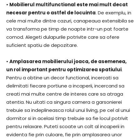
•
Mobilierul multifunctional este mai mult decat
necesar pentru o astfel de locuinta
. De exemplu, in
cele mai multe dintre cazuri, canapeaua extensibila se
va transforma pe timp de noapte intr-un pat foarte
comod. Alegeti dulapurile potrivite care sa ofere
suficient spatiu de depozitare.
•
Amplasarea mobilierului joaca, de asemenea,
un rol important pentru optimizarea spatiului
.
Pentru a obtine un decor functional, incercati sa
delimitati fiecare portiune a incaperii, incercand sa
creati mai multe centre de interes care sa atraga
atentia. Nu uitati ca singura camera a garsonierei
trebuie sa indeplineasca rolul unui living, pe cel al unui
dormitor si in acelasi timp trebuie sa fie locul potrivit
pentru relaxare. Puteti scoate un colt al incaperii in
evidenta fie prin culoare, fie prin amplasarea unor