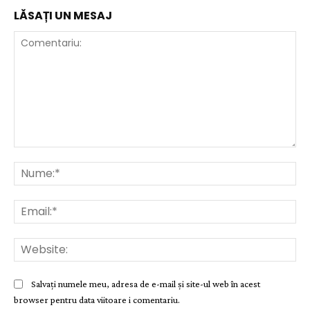
LĂSAȚI UN MESAJ
Comentariu:
Nu
Ema
Web
Salvați numele meu, adresa de e-mail și site-ul web în acest
browser pentru data viitoare i comentariu.