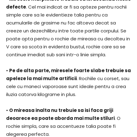
defecte
. Cel mai indicat ar fi sa opteze pentru rochii
simple care sa le evidentieze talia pentru ca
acumularile de grasime nu fac altceva decat sa
creeze un dezechilibru intre toate partile corpului. Se
poate opta pentru o rochie de mireasa cu decolteu in
V care sa scota in evidenta bustul, rochie care sa se
continue imediat sub sani intr-o linie simpla.
•
Pe de alta parte, miresele foarte slabe trebuie sa
apeleze la mai multe artificii
. Rochiile cu corset, sau
cele cu maneci vaporoase sunt ideale pentru a crea
iluzia catorva kilograme in plus.
•
O mireasa inalta nu trebuie sa isi faca griji
deoarece ea poate aborda mai multe stiluri
. O
rochie simpla, care sa accentueze talia poate fi
alegerea perfecta.