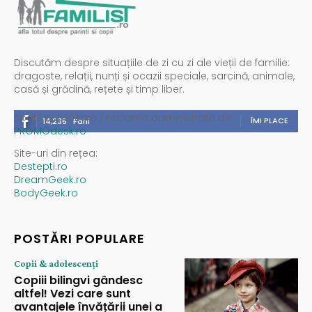
Discutăm despre situațiile de zi cu zi ale vieții de familie:
dragoste, relații, nunți și ocazii speciale, sarcină, animale,
casă și grădină, rețete și timp liber.
Spații publicitare / reclamă administrată de
ÎMI PLACE
14,235
Fani
PROMOdesk.ro
Site-uri din rețea:
Destepti.ro
DreamGeek.ro
BodyGeek.ro
POSTĂRI POPULARE
Copii & adolescenți
Copiii bilingvi gândesc
altfel! Vezi care sunt
avantajele învățării unei a