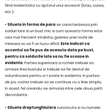
fiind evidentiata cu ajutorul unui accesori (brau, curea,
etc.).
•
Silueta in forma de para
se caracterizeaza prin
solduri late si un bust mic si cum aceasta forma este
cea mai frecvent intalnita, gasirea unei rochii de
mireasa nu va fi un lucru dificil.
Este indicat ca
accentul sa fie pus de aceasta data pe bust,
pentru ca soldurile late sa nu fie scoase in
evidenta
. Partea superioara a rochiei trebuie sa
urmeze linia bustului si trebuie sa fie destul de
voluminoasa pentru a-l soate in evidenta. In partea
de jos, rochia trebuie sa se continue cu o linie simpla,
in acest fel creandu-se armonia intre cele doua parti
discordante.
•
Silueta dreptunghiulara
cunoscuta si cu numele