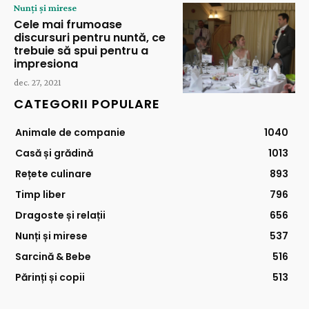
Nunți și mirese
Cele mai frumoase
discursuri pentru nuntă, ce
trebuie să spui pentru a
impresiona
dec. 27, 2021
CATEGORII POPULARE
Animale de companie
1040
Casă și grădină
1013
Rețete culinare
893
Timp liber
796
Dragoste și relații
656
Nunți și mirese
537
Sarcină & Bebe
516
Părinți și copii
513