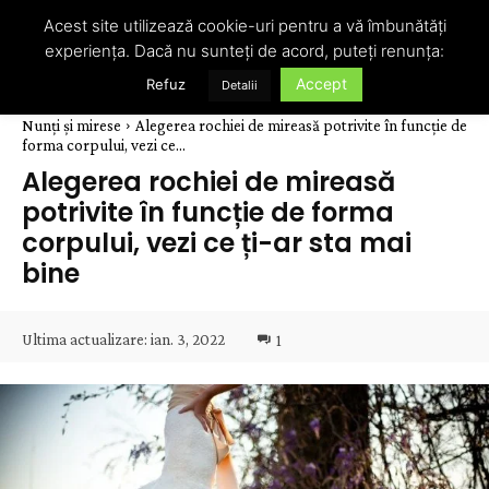
Acest site utilizează cookie-uri pentru a vă îmbunătăți
experiența. Dacă nu sunteți de acord, puteți renunța:
Accept
Refuz
Detalii
Nunți și mirese
Alegerea rochiei de mireasă potrivite în funcție de
forma corpului, vezi ce...
Alegerea rochiei de mireasă
potrivite în funcție de forma
corpului, vezi ce ți-ar sta mai
bine
Ultima actualizare:
ian. 3, 2022
1