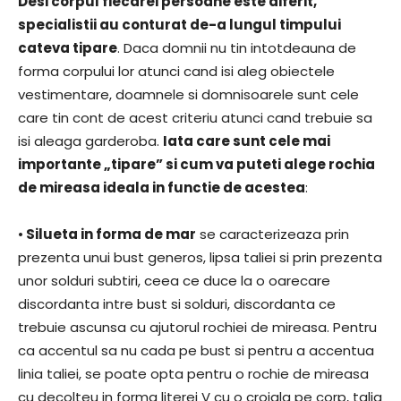
Desi corpul fiecarei persoane este diferit,
specialistii au conturat de-a lungul timpului
cateva tipare
. Daca domnii nu tin intotdeauna de
forma corpului lor atunci cand isi aleg obiectele
vestimentare, doamnele si domnisoarele sunt cele
care tin cont de acest criteriu atunci cand trebuie sa
isi aleaga garderoba.
Iata care sunt cele mai
importante „tipare” si cum va puteti alege rochia
de mireasa ideala in functie de acestea
:
•
Silueta in forma de mar
se caracterizeaza prin
prezenta unui bust generos, lipsa taliei si prin prezenta
unor solduri subtiri, ceea ce duce la o oarecare
discordanta intre bust si solduri, discordanta ce
trebuie ascunsa cu ajutorul rochiei de mireasa. Pentru
ca accentul sa nu cada pe bust si pentru a accentua
linia taliei, se poate opta pentru o rochie de mireasa
cu decolteu in forma literei V cu o croiala pe corp, talia