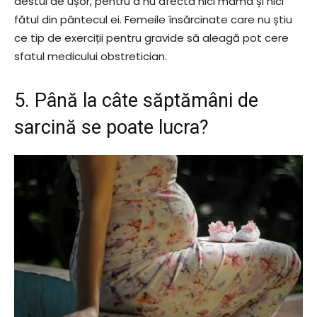
destul de ușor, pentru a nu afecta nici mama și nici
fătul din pântecul ei. Femeile însărcinate care nu știu
ce tip de exerciții pentru gravide să aleagă pot cere
sfatul medicului obstretician.
5. Până la câte săptămâni de
sarcină se poate lucra?