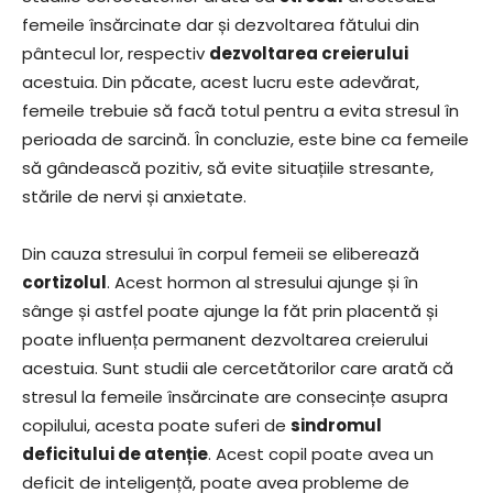
femeile însărcinate dar și dezvoltarea fătului din
pântecul lor, respectiv
dezvoltarea creierului
acestuia. Din păcate, acest lucru este adevărat,
femeile trebuie să facă totul pentru a evita stresul în
perioada de sarcină. În concluzie, este bine ca femeile
să gândească pozitiv, să evite situațiile stresante,
stările de nervi și anxietate.
Din cauza stresului în corpul femeii se eliberează
cortizolul
. Acest hormon al stresului ajunge și în
sânge și astfel poate ajunge la făt prin placentă și
poate influența permanent dezvoltarea creierului
acestuia. Sunt studii ale cercetătorilor care arată că
stresul la femeile însărcinate are consecințe asupra
copilului, acesta poate suferi de
sindromul
deficitului de atenție
. Acest copil poate avea un
deficit de inteligență, poate avea probleme de