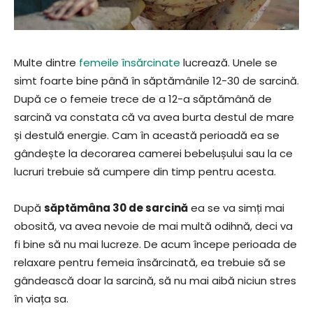
Multe dintre
femeile însărcinate
lucrează. Unele se
simt foarte bine până în săptămânile 12-30 de sarcină.
După ce o femeie trece de a 12-a săptămână de
sarcină va constata că va avea burta destul de mare
și destulă energie. Cam în această perioadă ea se
gândește la decorarea camerei bebelușului sau la ce
lucruri trebuie să cumpere din timp pentru acesta.
După
săptămâna 30 de sarcină
ea se va simți mai
obosită, va avea nevoie de mai multă odihnă, deci va
fi bine să nu mai lucreze. De acum începe perioada de
relaxare pentru femeia însărcinată, ea trebuie să se
gândească doar la sarcină, să nu mai aibă niciun stres
în viața sa.