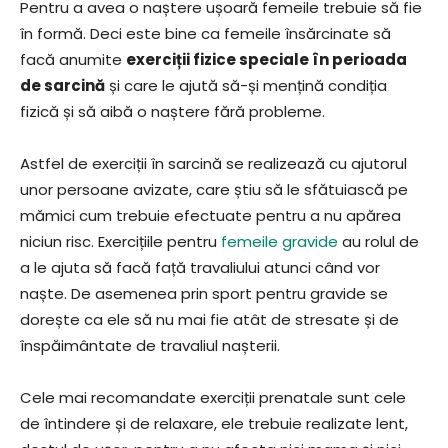
Pentru a avea o naștere ușoară femeile trebuie să fie
în formă. Deci este bine ca femeile însărcinate să
facă anumite
exerciții fizice speciale în perioada
de sarcină
și care le ajută să-și mențină condiția
fizică și să aibă o naștere fără probleme.
Astfel de exerciții în sarcină se realizează cu ajutorul
unor persoane avizate, care știu să le sfătuiască pe
mămici cum trebuie efectuate pentru a nu apărea
niciun risc. Exercițiile pentru
femeile gravide
au rolul de
a le ajuta să facă față travaliului atunci când vor
naște. De asemenea prin sport pentru gravide se
dorește ca ele să nu mai fie atât de stresate și de
înspăimântate de travaliul nașterii.
Cele mai recomandate exerciții prenatale sunt cele
de întindere și de relaxare, ele trebuie realizate lent,