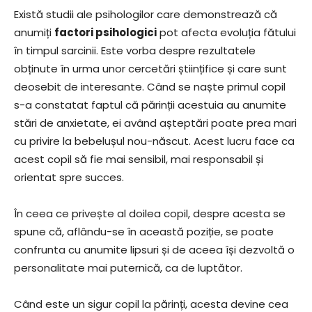
Există studii ale psihologilor care demonstrează că
anumiți
factori psihologici
pot afecta evoluția fătului
în timpul sarcinii. Este vorba despre rezultatele
obținute în urma unor cercetări științifice și care sunt
deosebit de interesante. Când se naște primul copil
s-a constatat faptul că părinții acestuia au anumite
stări de anxietate, ei având așteptări poate prea mari
cu privire la bebelușul nou-născut. Acest lucru face ca
acest copil să fie mai sensibil, mai responsabil și
orientat spre succes.
În ceea ce privește al doilea copil, despre acesta se
spune că, aflându-se în această poziție, se poate
confrunta cu anumite lipsuri și de aceea își dezvoltă o
personalitate mai puternică, ca de luptător.
Când este un sigur copil la părinți, acesta devine cea