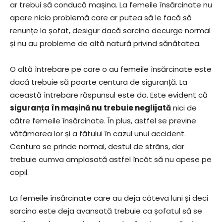
ar trebui să conducă mașina. La femeile însărcinate nu
apare nicio problemă care ar putea să le facă să
renunțe la șofat, desigur dacă sarcina decurge normal
și nu au probleme de altă natură privind sănătatea.
O altă întrebare pe care o au femeile însărcinate este
dacă trebuie să poarte centura de siguranță. La
această întrebare răspunsul este da. Este evident că
siguranța în mașină nu trebuie neglijată
nici de
către femeile însărcinate. În plus, astfel se previne
vătămarea lor și a fătului în cazul unui accident.
Centura se prinde normal, destul de strâns, dar
trebuie cumva amplasată astfel încât să nu apese pe
copil.
La femeile însărcinate care au deja câteva luni și deci
sarcina este deja avansată trebuie ca șofatul să se