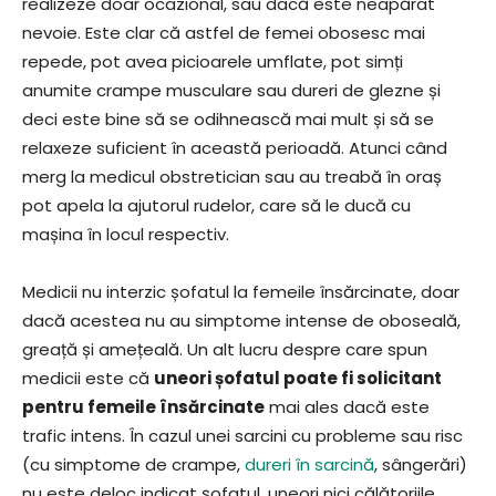
realizeze doar ocazional, sau dacă este neapărat
nevoie. Este clar că astfel de femei obosesc mai
repede, pot avea picioarele umflate, pot simți
anumite crampe musculare sau dureri de glezne și
deci este bine să se odihnească mai mult și să se
relaxeze suficient în această perioadă. Atunci când
merg la medicul obstretician sau au treabă în oraș
pot apela la ajutorul rudelor, care să le ducă cu
mașina în locul respectiv.
Medicii nu interzic șofatul la femeile însărcinate, doar
dacă acestea nu au simptome intense de oboseală,
greață și amețeală. Un alt lucru despre care spun
medicii este că
uneori șofatul poate fi solicitant
pentru femeile însărcinate
mai ales dacă este
trafic intens. În cazul unei sarcini cu probleme sau risc
(cu simptome de crampe,
dureri în sarcină
, sângerări)
nu este deloc indicat șofatul, uneori nici călătoriile