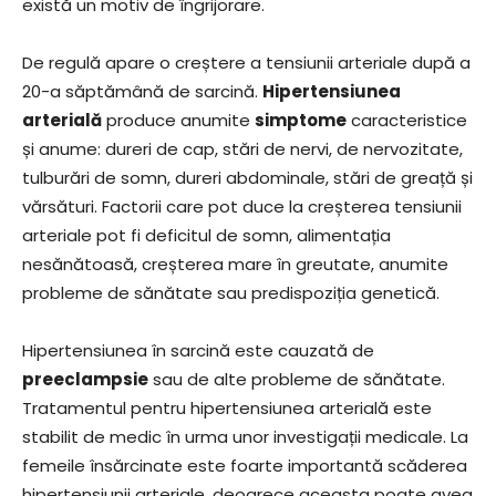
există un motiv de îngrijorare.
De regulă apare o creștere a tensiunii arteriale după a
20-a săptămână de sarcină.
Hipertensiunea
arterială
produce anumite
simptome
caracteristice
și anume: dureri de cap, stări de nervi, de nervozitate,
tulburări de somn, dureri abdominale, stări de greață și
vărsături. Factorii care pot duce la creșterea tensiunii
arteriale pot fi deficitul de somn, alimentația
nesănătoasă, creșterea mare în greutate, anumite
probleme de sănătate sau predispoziția genetică.
Hipertensiunea în sarcină este cauzată de
preeclampsie
sau de alte probleme de sănătate.
Tratamentul pentru hipertensiunea arterială este
stabilit de medic în urma unor investigații medicale. La
femeile însărcinate este foarte importantă scăderea
hipertensiunii arteriale, deoarece aceasta poate avea