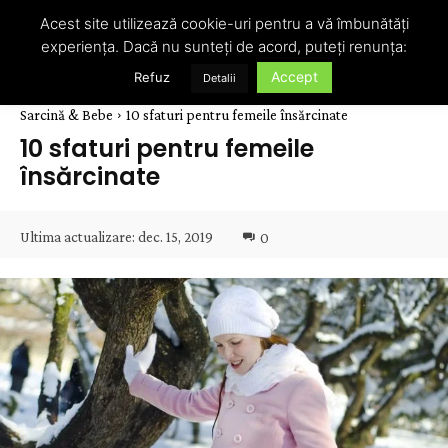
Acest site utilizează cookie-uri pentru a vă îmbunătăți
experiența. Dacă nu sunteți de acord, puteți renunța:
Accept
Refuz
Detalii
Sarcină & Bebe
10 sfaturi pentru femeile însărcinate
10 sfaturi pentru femeile
însărcinate
Ultima actualizare:
dec. 15, 2019
0