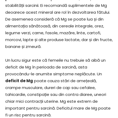
stabilității sarcinii. Ei recomandă suplimentele de Mg
deoarece acest mineral are rol în dezvoltarea fătului.
De asemenea consideră că Mg se poate lua și din
alimentația sănătoasă, din cereale integrale, orez,
legume verzi, carne, fasole, mazăre, linte, cartofi,
morcovi, lapte și alte produse lactate, dar și din fructe,
banane și zmeură.
Un lucru sigur este că femeile nu trebuie să aibă un
deficit de Mg în perioada de sarcină, asta
provocându-le anumite simptome neplăcute. Un
deficit de Mg
poate cauza stări de amețeală,
crampe musculare, dureri de cap sau cefalee,
tahicardie, constipație sau din contra diaree, uneori
chiar mici contracții uterine. Mg este extrem de
important pentru sarcină. Deficitul mare de Mg poate
fi un risc pentru sarcină.