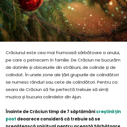
Crăciunul este cea mai frumoasă sărbătoare a anului,
pe care o petrecem în familie. De Crăciun ne bucurăm
de datinile și obiceiurile din străbuni, de colinde și de
colindat. În unele zone ale țării grupurile de colindători
se numesc rânduri sau cete de colindători. Pentru ca
seara de Crăciun să fie perfectă trebuie să simți
muzica și bucuria colindelor din Ajun.
Înainte de Crăciun timp de 7 săptămâni
creștinii țin
post
deoarece consideră că trebuie să se
pregătească spiritual pentru această Sărbătoare