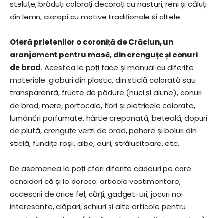
steluțe, brăduți colorați decorați cu nasturi, reni și căluți
din lemn, ciorapi cu motive tradiționale și altele.
Oferă prietenilor o coroniță de Crăciun, un
aranjament pentru masă, din crenguțe și conuri
de brad
. Acestea le poți face și manual cu diferite
materiale: globuri din plastic, din sticlă colorată sau
transparentă, fructe de pădure (nuci și alune), conuri
de brad, mere, portocale, flori și pietricele colorate,
lumânări parfumate, hârtie creponată, beteală, dopuri
de plută, crenguțe verzi de brad, pahare și boluri din
sticlă, fundițe roșii, albe, aurii, strălucitoare, etc.
De asemenea le poți oferi diferite cadouri pe care
consideri că și le doresc: articole vestimentare,
accesorii de orice fel, cărți, gadget-uri, jocuri noi
interesante, clăpari, schiuri și alte articole pentru