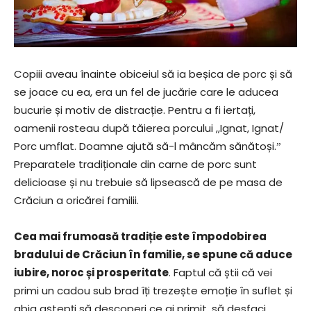
Copiii aveau înainte obiceiul să ia beșica de porc și să
se joace cu ea, era un fel de jucărie care le aducea
bucurie și motiv de distracție. Pentru a fi iertați,
oamenii rosteau după tăierea porcului ,,Ignat, Ignat/
Porc umflat. Doamne ajută să-l mâncăm sănătoși.ˮ
Preparatele tradiționale din carne de porc sunt
delicioase și nu trebuie să lipsească de pe masa de
Crăciun a oricărei familii.
Cea mai frumoasă tradiție este împodobirea
bradului de Crăciun în familie, se spune că aduce
iubire, noroc și prosperitate
. Faptul că știi că vei
primi un cadou sub brad îți trezește emoție în suflet și
abia aștepți să descoperi ce ai primit, să desfaci