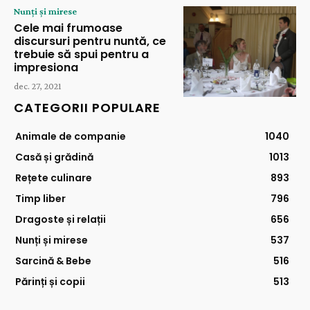
Nunți și mirese
Cele mai frumoase
discursuri pentru nuntă, ce
trebuie să spui pentru a
impresiona
dec. 27, 2021
CATEGORII POPULARE
Animale de companie
1040
Casă și grădină
1013
Rețete culinare
893
Timp liber
796
Dragoste și relații
656
Nunți și mirese
537
Sarcină & Bebe
516
Părinți și copii
513