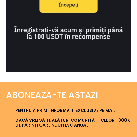
ABONEAZĂ-TE ASTĂZI
PENTRU A PRIMI INFORMAȚII EXCLUSIVE PE MAIL
DACĂ VREI SĂ TE ALĂTURI COMUNITĂȚII CELOR +300K
DE PĂRINȚI CARE NE CITESC ANUAL