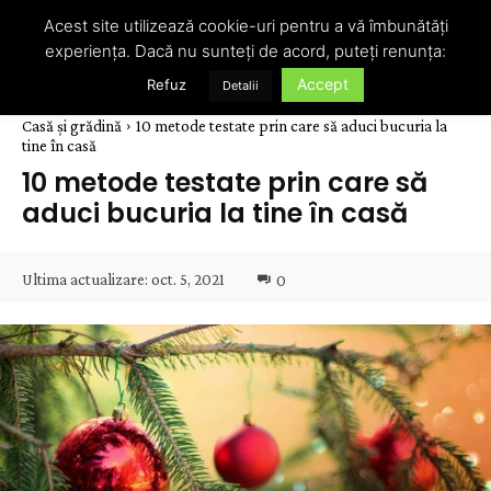
Acest site utilizează cookie-uri pentru a vă îmbunătăți
experiența. Dacă nu sunteți de acord, puteți renunța:
Accept
Refuz
Detalii
Casă și grădină
10 metode testate prin care să aduci bucuria la
tine în casă
10 metode testate prin care să
aduci bucuria la tine în casă
Ultima actualizare:
oct. 5, 2021
0