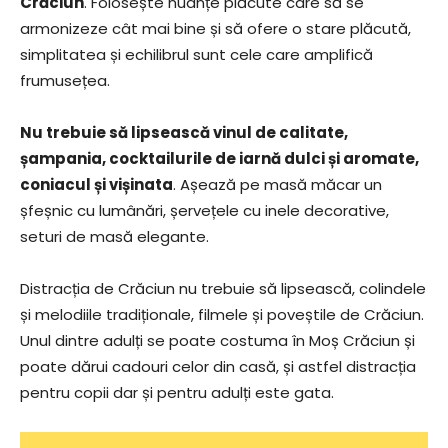
Crăciun
. Folosește nuanțe plăcute care să se
armonizeze cât mai bine și să ofere o stare plăcută,
simplitatea și echilibrul sunt cele care amplifică
frumusețea.
Nu trebuie să lipsească vinul de calitate,
șampania, cocktailurile de iarnă dulci și aromate,
coniacul și vișinata
. Așează pe masă măcar un
șfeșnic cu lumânări, șervețele cu inele decorative,
seturi de masă elegante.
Distracția de Crăciun nu trebuie să lipsească, colindele
și melodiile tradiționale, filmele și poveștile de Crăciun.
Unul dintre adulți se poate costuma în Moș Crăciun și
poate dărui cadouri celor din casă, și astfel distracția
pentru copii dar și pentru adulți este gata.