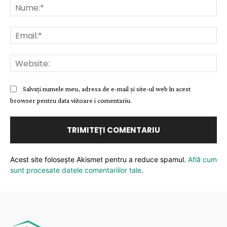
Nu
Ema
Web
Salvați numele meu, adresa de e-mail și site-ul web în acest
browser pentru data viitoare i comentariu.
Acest site folosește Akismet pentru a reduce spamul.
Află cum
sunt procesate datele comentariilor tale
.