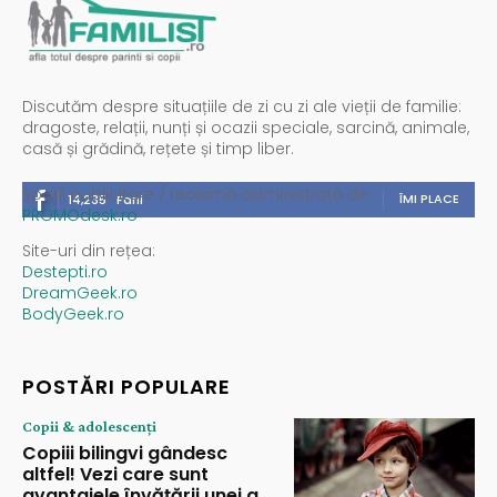
Discutăm despre situațiile de zi cu zi ale vieții de familie:
dragoste, relații, nunți și ocazii speciale, sarcină, animale,
casă și grădină, rețete și timp liber.
Spații publicitare / reclamă administrată de
ÎMI PLACE
14,235
Fani
PROMOdesk.ro
Site-uri din rețea:
Destepti.ro
DreamGeek.ro
BodyGeek.ro
POSTĂRI POPULARE
Copii & adolescenți
Copiii bilingvi gândesc
altfel! Vezi care sunt
avantajele învățării unei a