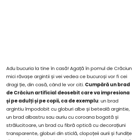
Adu bucuria la tine în casă! Agață în pomul de Crăciun
mici răvașe argintii și vei vedea ce bucuroși vor fi cei
dragi ție, din casă, când le vor citi.
Cumpără un brad
de Crăciun artificial deosebit care va impresiona
și pe adulți și pe copii, ca de exemplu
: un brad
argintiu împodobit cu globuri albe și beteală argintie,
un brad albastru sau auriu cu coroana bogată și
strălucitoare, un brad cu fibră optică cu decorațiuni
transparente, globuri din sticlă, clopoțeii aurii și fundițe