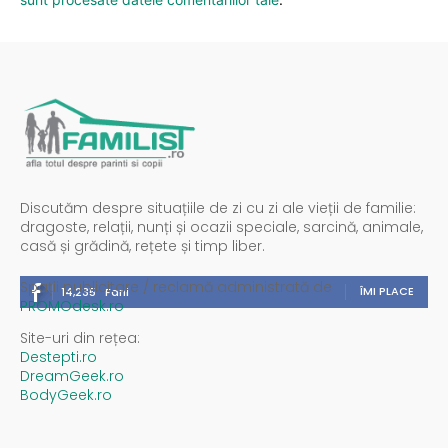
Discutăm despre situațiile de zi cu zi ale vieții de familie:
dragoste, relații, nunți și ocazii speciale, sarcină, animale,
casă și grădină, rețete și timp liber.
Spații publicitare / reclamă administrată de
ÎMI PLACE
14,235
Fani
PROMOdesk.ro
Site-uri din rețea:
Destepti.ro
DreamGeek.ro
BodyGeek.ro