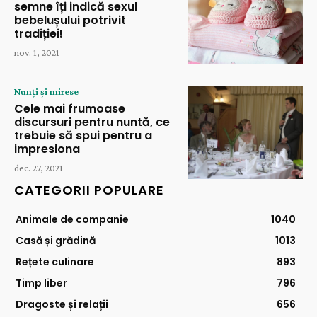
semne îți indică sexul
bebelușului potrivit
tradiției!
nov. 1, 2021
Nunți și mirese
Cele mai frumoase
discursuri pentru nuntă, ce
trebuie să spui pentru a
impresiona
dec. 27, 2021
CATEGORII POPULARE
Animale de companie
1040
Casă și grădină
1013
Rețete culinare
893
Timp liber
796
Dragoste și relații
656