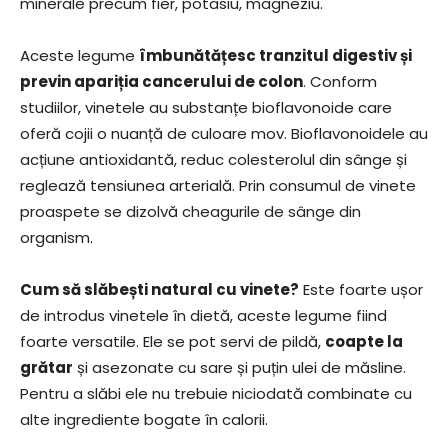
minerale precum fier, potasiu, magneziu.
Aceste legume
îmbunătățesc tranzitul digestiv și
previn apariția cancerului de colon
. Conform
studiilor, vinetele au substanțe bioflavonoide care
oferă cojii o nuanță de culoare mov. Bioflavonoidele au
acțiune antioxidantă, reduc colesterolul din sânge și
reglează tensiunea arterială. Prin consumul de vinete
proaspete se dizolvă cheagurile de sânge din
organism.
Cum să slăbești natural cu vinete?
Este foarte ușor
de introdus vinetele în dietă, aceste legume fiind
foarte versatile. Ele se pot servi de pildă,
coapte la
grătar
și asezonate cu sare și puțin ulei de măsline.
Pentru a slăbi ele nu trebuie niciodată combinate cu
alte ingrediente bogate în calorii.