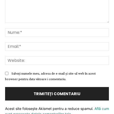
Comentariu:
Nu
Ema
Web
Salvați numele meu, adresa de e-mail și site-ul web în acest
browser pentru data viitoare i comentariu.
Acest site folosește Akismet pentru a reduce spamul.
Află cum
sunt procesate datele comentariilor tale
.