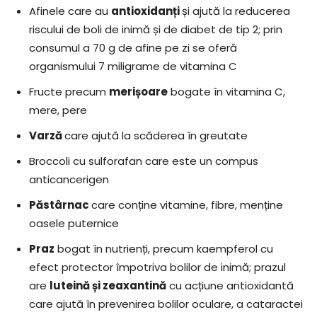
Afinele care au
antioxidanți
și ajută la reducerea
riscului de boli de inimă și de diabet de tip 2; prin
consumul a 70 g de afine pe zi se oferă
organismului 7 miligrame de vitamina C
Fructe precum
merișoare
bogate în vitamina C,
mere, pere
Varză
care ajută la scăderea în greutate
Broccoli cu sulforafan care este un compus
anticancerigen
Păstârnac
care conține vitamine, fibre, menține
oasele puternice
Praz
bogat în nutrienți, precum kaempferol cu
efect protector împotriva bolilor de inimă; prazul
are
luteină și zeaxantină
cu acțiune antioxidantă
care ajută în prevenirea bolilor oculare, a cataractei