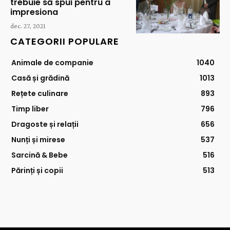
trebuie să spui pentru a
impresiona
dec. 27, 2021
CATEGORII POPULARE
Animale de companie
1040
Casă și grădină
1013
Rețete culinare
893
Timp liber
796
Dragoste și relații
656
Nunți și mirese
537
Sarcină & Bebe
516
Părinți și copii
513