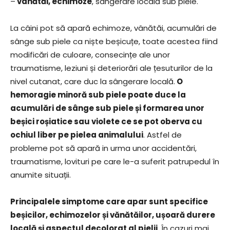
–
vânătăi, echimoze
, sângerare locală sub piele.
La câini pot să apară echimoze, vânătăi, acumulări de
sânge sub piele ca niște beșicuțe, toate acestea fiind
modificări de culoare, consecințe ale unor
traumatisme, leziuni și deteriorări ale țesuturilor de la
nivel cutanat, care duc la sângerare locală.
O
hemoragie minoră sub piele poate duce la
acumulări de sânge sub piele și formarea unor
beșici roșiatice sau violete ce se pot oberva cu
ochiul liber pe pielea animalului
. Astfel de
probleme pot să apară in urma unor accidentări,
traumatisme, lovituri pe care le-a suferit patrupedul în
anumite situații.
Principalele simptome care apar sunt specifice
beșicilor, echimozelor și vănătăilor, ușoară durere
locală și aspectul decolorat al pielii
. În cazuri mai