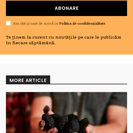
ABONARE
Am citit și sunt de acord cu
Politica de confidențialitate
.
Te ținem la curent cu noutățile pe care le publicăm
în fiecare săptămână.
MORE ARTICLE