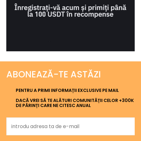
ABONEAZĂ-TE ASTĂZI
PENTRU A PRIMI INFORMAȚII EXCLUSIVE PE MAIL
DACĂ VREI SĂ TE ALĂTURI COMUNITĂȚII CELOR +300K
DE PĂRINȚI CARE NE CITESC ANUAL