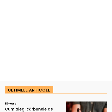
ULTIMELE ARTICOLE
Diverse
Cum alegi cărbunele de