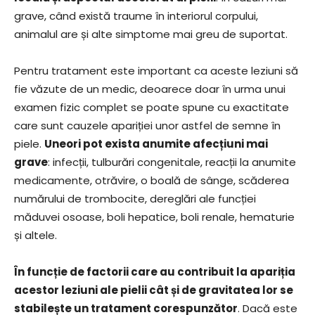
grave, când există traume în interiorul corpului,
animalul are și alte simptome mai greu de suportat.
Pentru tratament este important ca aceste leziuni să
fie văzute de un medic, deoarece doar în urma unui
examen fizic complet se poate spune cu exactitate
care sunt cauzele apariției unor astfel de semne în
piele.
Uneori pot exista anumite afecțiuni mai
grave
: infecții, tulburări congenitale, reacții la anumite
medicamente, otrăvire, o boală de sânge, scăderea
numărului de trombocite, dereglări ale funcției
măduvei osoase, boli hepatice, boli renale, hematurie
și altele.
În funcție de factorii care au contribuit la apariția
acestor leziuni ale pielii cât și de gravitatea lor se
stabilește un tratament corespunzător
. Dacă este