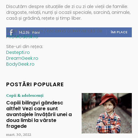
Discutăm despre situațiile de zi cu zi ale vieții de familie:
dragoste, relații, nunți și ocazii speciale, sarcină, animale,
casă și grădină, rețete și timp liber.
Spații publicitare / reclamă administrată de
ÎMI PLACE
14,235
Fani
PROMOdesk.ro
Site-uri din rețea:
Destepti.ro
DreamGeek.ro
BodyGeek.ro
POSTĂRI POPULARE
Copii & adolescenți
Copiii bilingvi gândesc
altfel! Vezi care sunt
avantajele învățării unei a
doua limbi la vârste
fragede
mart. 30, 2022