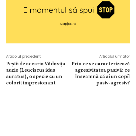
Articolul precedent
Articolul următor
Peștii de acvariu Văduvița
Prin ce se caracterizează
aurie (Leuciscus idus
agresivitatea pasivă: ce
auratus), o specie cu un
înseamnă că ai un copil
colorit impresionant
pasiv-agresiv?