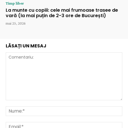
Timp liber
La munte cu copiii: cele mai frumoase trasee de
vară (la mai puțin de 2-3 ore de București)
mai 25, 2026
LĂSAȚI UN MESAJ
Comentariu:
Nu
Ema