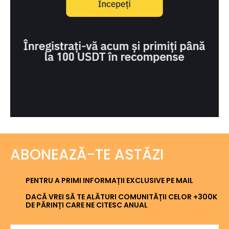
ABONEAZĂ-TE ASTĂZI
PENTRU A PRIMI INFORMAȚII EXCLUSIVE PE MAIL
DACĂ VREI SĂ TE ALĂTURI COMUNITĂȚII CELOR +300K
DE PĂRINȚI CARE NE CITESC ANUAL