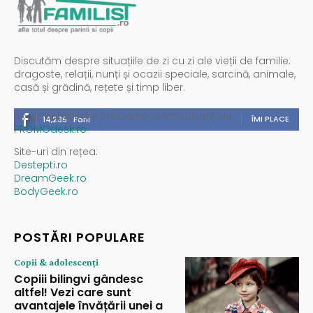
Discutăm despre situațiile de zi cu zi ale vieții de familie:
dragoste, relații, nunți și ocazii speciale, sarcină, animale,
casă și grădină, rețete și timp liber.
Spații publicitare / reclamă administrată de
ÎMI PLACE
14,235
Fani
PROMOdesk.ro
Site-uri din rețea:
Destepti.ro
DreamGeek.ro
BodyGeek.ro
POSTĂRI POPULARE
Copii & adolescenți
Copiii bilingvi gândesc
altfel! Vezi care sunt
avantajele învățării unei a