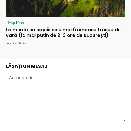
Timp liber
La munte cu copiii: cele mai frumoase trasee de
vară (la mai puțin de 2-3 ore de București)
mai 25, 2026
LĂSAȚI UN MESAJ
Comentariu:
Nu