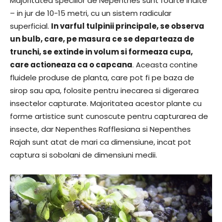
Majoritatea speciilor de Nepenthes sunt foarte inalte
– in jur de 10-15 metri, cu un sistem radicular
superficial.
In varful tulpinii principale, se observa
un bulb, care, pe masura ce se departeaza de
trunchi, se extinde in volum si formeaza cupa,
care actioneaza ca o capcana
. Aceasta contine
fluidele produse de planta, care pot fi pe baza de
sirop sau apa, folosite pentru inecarea si digerarea
insectelor capturate. Majoritatea acestor plante cu
forme artistice sunt cunoscute pentru capturarea de
insecte, dar Nepenthes Rafflesiana si Nepenthes
Rajah sunt atat de mari ca dimensiune, incat pot
captura si sobolani de dimensiuni medii.