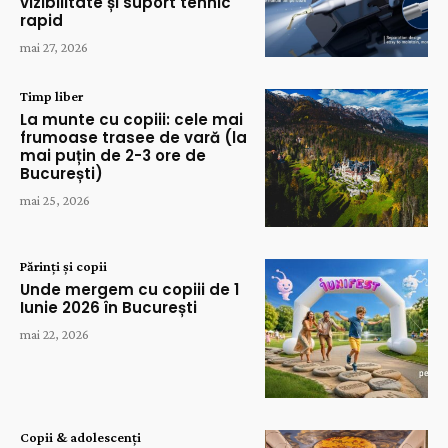
vizibilitate și suport tehnic
rapid
mai 27, 2026
Timp liber
La munte cu copiii: cele mai
frumoase trasee de vară (la
mai puțin de 2-3 ore de
București)
mai 25, 2026
Părinți și copii
Unde mergem cu copiii de 1
Iunie 2026 în București
mai 22, 2026
Copii & adolescenți