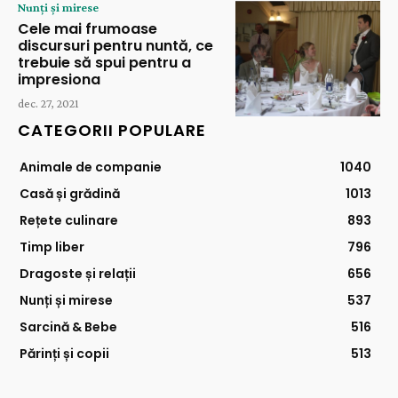
Nunți și mirese
Cele mai frumoase
discursuri pentru nuntă, ce
trebuie să spui pentru a
impresiona
dec. 27, 2021
CATEGORII POPULARE
Animale de companie
1040
Casă și grădină
1013
Rețete culinare
893
Timp liber
796
Dragoste și relații
656
Nunți și mirese
537
Sarcină & Bebe
516
Părinți și copii
513