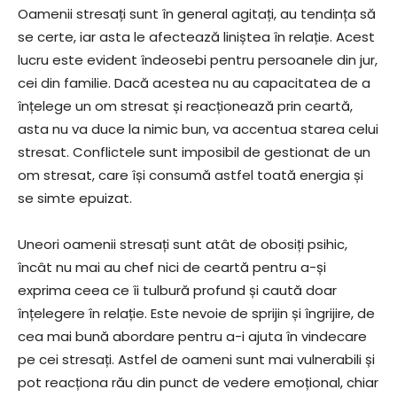
Oamenii stresați sunt în general agitați, au tendința să
se certe, iar asta le afectează liniștea în relație. Acest
lucru este evident îndeosebi pentru persoanele din jur,
cei din familie. Dacă acestea nu au capacitatea de a
înțelege un om stresat și reacționează prin ceartă,
asta nu va duce la nimic bun, va accentua starea celui
stresat. Conflictele sunt imposibil de gestionat de un
om stresat, care își consumă astfel toată energia și
se simte epuizat.
Uneori oamenii stresați sunt atât de obosiți psihic,
încât nu mai au chef nici de ceartă pentru a-și
exprima ceea ce îi tulbură profund și caută doar
înțelegere în relație. Este nevoie de sprijin și îngrijire, de
cea mai bună abordare pentru a-i ajuta în vindecare
pe cei stresați. Astfel de oameni sunt mai vulnerabili și
pot reacționa rău din punct de vedere emoțional, chiar