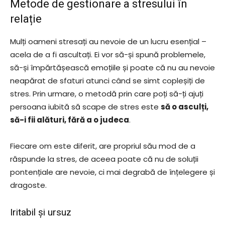
Metode de gestionare a stresului în
relație
Mulți oameni stresați au nevoie de un lucru esențial –
acela de a fi ascultați. Ei vor să-și spună problemele,
să-și împărtășească emoțiile și poate că nu au nevoie
neapărat de sfaturi atunci când se simt copleșiți de
stres. Prin urmare, o metodă prin care poți să-ți ajuți
persoana iubită să scape de stres este
să o asculți,
să-i fii alături, fără a o judeca
.
Fiecare om este diferit, are propriul său mod de a
răspunde la stres, de aceea poate că nu de soluții
pontențiale are nevoie, ci mai degrabă de înțelegere și
dragoste.
Iritabil și ursuz