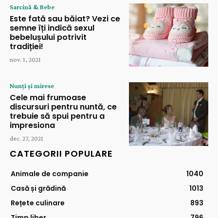
Sarcină & Bebe
Este fată sau băiat? Vezi ce
semne îți indică sexul
bebelușului potrivit
tradiției!
nov. 1, 2021
Nunți și mirese
Cele mai frumoase
discursuri pentru nuntă, ce
trebuie să spui pentru a
impresiona
dec. 27, 2021
CATEGORII POPULARE
Animale de companie
1040
Casă și grădină
1013
Rețete culinare
893
Timp liber
796