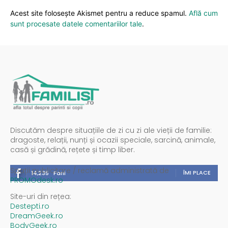
Acest site folosește Akismet pentru a reduce spamul.
Află cum
sunt procesate datele comentariilor tale
.
Discutăm despre situațiile de zi cu zi ale vieții de familie:
dragoste, relații, nunți și ocazii speciale, sarcină, animale,
casă și grădină, rețete și timp liber.
Spații publicitare / reclamă administrată de
ÎMI PLACE
14,235
Fani
PROMOdesk.ro
Site-uri din rețea:
Destepti.ro
DreamGeek.ro
BodyGeek.ro