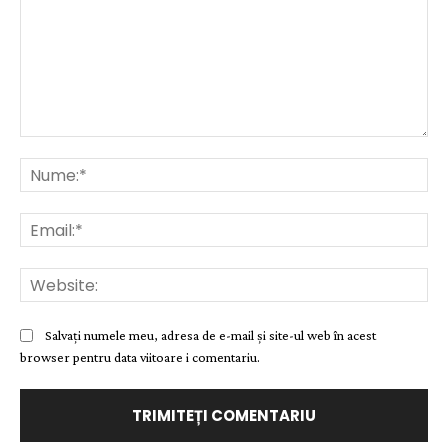
Comentariu:
Nu
Ema
Web
Salvați numele meu, adresa de e-mail și site-ul web în acest
browser pentru data viitoare i comentariu.