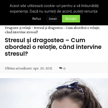
Acest site utilizează cookie-uri pentru a vă îmbunătăți
experiența. Dacă nu sunteți de acord, puteți renunța:
Accept
Refuz
Detalii
Dragoste și relații
Stresul și dragostea – Cum abordezi o relație,
când intervine stresul?
Stresul și dragostea – Cum
abordezi o relație, când intervine
stresul?
Ultima actualizare:
apr. 20, 2021
0