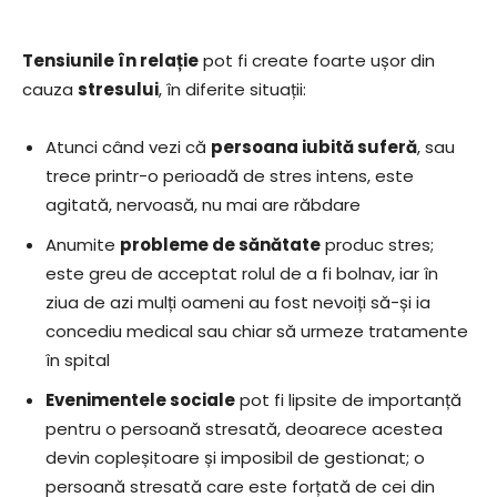
Tensiunile în relație
pot fi create foarte ușor din
cauza
stresului
, în diferite situații:
Atunci când vezi că
persoana iubită suferă
, sau
trece printr-o perioadă de stres intens, este
agitată, nervoasă, nu mai are răbdare
Anumite
probleme de sănătate
produc stres;
este greu de acceptat rolul de a fi bolnav, iar în
ziua de azi mulți oameni au fost nevoiți să-și ia
concediu medical sau chiar să urmeze tratamente
în spital
Evenimentele sociale
pot fi lipsite de importanță
pentru o persoană stresată, deoarece acestea
devin copleșitoare și imposibil de gestionat; o
persoană stresată care este forțată de cei din