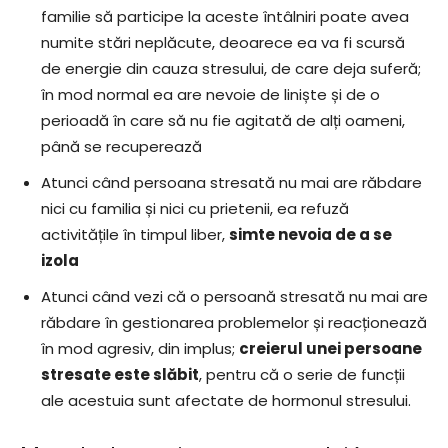
familie să participe la aceste întâlniri poate avea
numite stări neplăcute, deoarece ea va fi scursă
de energie din cauza stresului, de care deja suferă;
în mod normal ea are nevoie de liniște și de o
perioadă în care să nu fie agitată de alți oameni,
până se recuperează
Atunci când persoana stresată nu mai are răbdare
nici cu familia și nici cu prietenii, ea refuză
activitățile în timpul liber,
simte nevoia de a se
izola
Atunci când vezi că o persoană stresată nu mai are
răbdare în gestionarea problemelor și reacționează
în mod agresiv, din implus;
creierul unei persoane
stresate este slăbit
, pentru că o serie de funcții
ale acestuia sunt afectate de hormonul stresului.