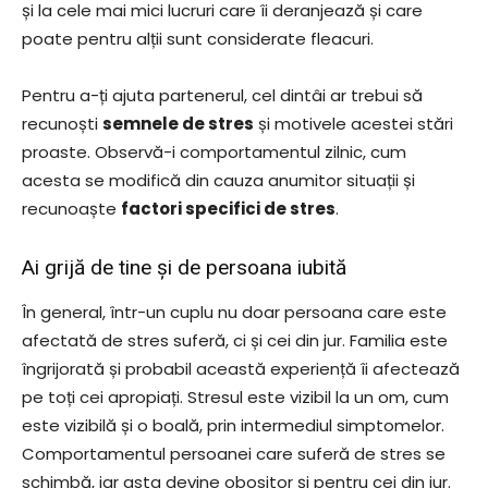
și la cele mai mici lucruri care îi deranjează și care
poate pentru alții sunt considerate fleacuri.
Pentru a-ți ajuta partenerul, cel dintâi ar trebui să
recunoști
semnele de stres
și motivele acestei stări
proaste. Observă-i comportamentul zilnic, cum
acesta se modifică din cauza anumitor situații și
recunoaște
factori specifici de stres
.
Ai grijă de tine și de persoana iubită
În general, într-un cuplu nu doar persoana care este
afectată de stres suferă, ci și cei din jur. Familia este
îngrijorată și probabil această experiență îi afectează
pe toți cei apropiați. Stresul este vizibil la un om, cum
este vizibilă și o boală, prin intermediul simptomelor.
Comportamentul persoanei care suferă de stres se
schimbă, iar asta devine obositor și pentru cei din jur.