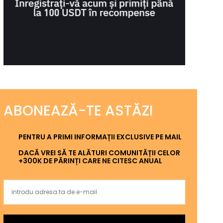
ABONEAZĂ-TE ASTĂZI
PENTRU A PRIMI INFORMAȚII EXCLUSIVE PE MAIL
DACĂ VREI SĂ TE ALĂTURI COMUNITĂȚII CELOR
+300K DE PĂRINȚI CARE NE CITESC ANUAL