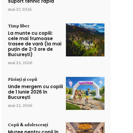
suport tehnic rapid
mai 27, 2026
Timp liber
La munte cu copiii:
cele mai frumoase
trasee de vară (la mai
puțin de 2-3 ore de
București)
mai 25, 2026
Părinți și copii
Unde mergem cu copiii
de 1 Iunie 2026 în
București
mai 22, 2026
Copii & adolescenți
Muzee pentru copii în