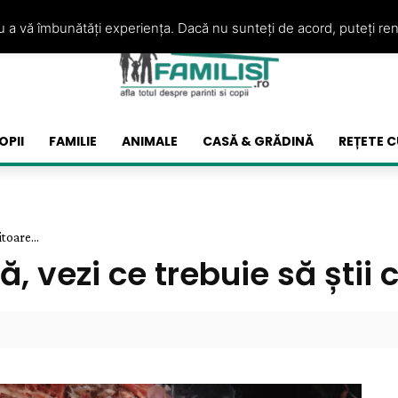
ru a vă îmbunătăți experiența. Dacă nu sunteți de acord, puteți re
OPII
FAMILIE
ANIMALE
CASĂ & GRĂDINĂ
REȚETE C
toare...
 vezi ce trebuie să știi 