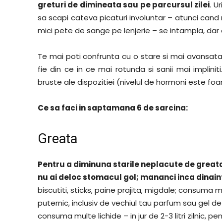
greturi de dimineata sau pe parcursul zilei
. U
sa scapi cateva picaturi involuntar – atunci cand 
mici pete de sange pe lenjerie – se intampla, dar 
Te mai poti confrunta cu o stare si mai avansa
fie din ce in ce mai rotunda si sanii mai impliniti
bruste ale dispozitiei (nivelul de hormoni este foar
Ce sa faci in saptamana 6 de sarcina:
Greata
Pentru a diminuna starile neplacute de greata p
nu ai deloc stomacul gol; mananci inca dinaint
biscutiti, sticks, paine prajita, migdale; consuma
puternic, inclusiv de vechiul tau parfum sau gel de 
consuma multe lichide – in jur de 2-3 litri zilnic, p