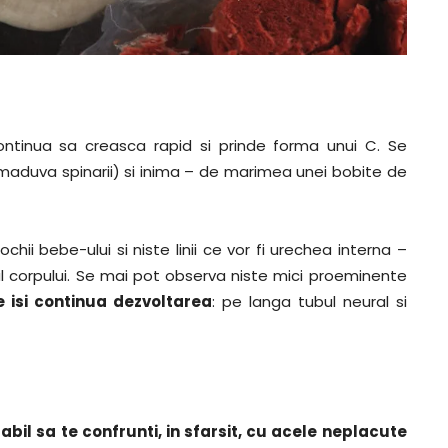
ontinua sa creasca rapid si prinde forma unui C. Se
i maduva spinarii) si inima – de marimea unei bobite de
chii bebe-ului si niste linii ce vor fi urechea interna –
 corpului. Se mai pot observa niste mici proeminente
e isi continua dezvoltarea
: pe langa tubul neural si
bil sa te confrunti, in sfarsit, cu acele neplacute