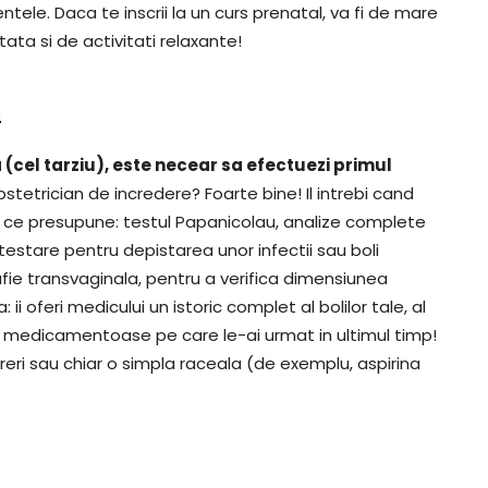
ntele. Daca te inscrii la un curs prenatal, va fi de mare
ata si de activitati relaxante!
t
(cel tarziu), este necear sa efectuezi primul
bstetrician de incredere? Foarte bine! Il intrebi cand
et ce presupune: testul Papanicolau, analize complete
, testare pentru depistarea unor infectii sau boli
fie transvaginala, pentru a verifica dimensiunea
 ii oferi medicului un istoric complet al bolilor tale, al
elor medicamentoase pe care le-ai urmat in ultimul timp!
dureri sau chiar o simpla raceala (de exemplu, aspirina