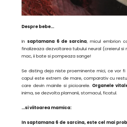
Despre bebe…
In
saptamana 6 de sarcina
, micul embrion c
finalizeaza dezvoltarea tubului neural (creierul s
mac, ii bate si pompeaza sange!
Se disting deja niste proeminente mici, ce vor fi o
capul este extrem de mare, comparativ cu restul
care devin mainile si picioarele.
Organele vital
inima, se dezvolta plamanii, stomacul, ficatul.
…si viitoarea mamica:
In saptamana 6 de sarcina, este cel mai proba