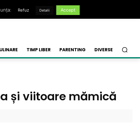
nunța:
Accept
Refuz
Detalii
ULINARE
TIMP LIBER
PARENTING
DIVERSE
ca și viitoare mămică