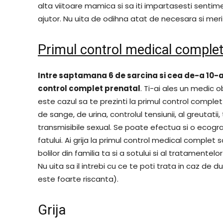
alta viitoare mamica si sa iti impartasesti sentime
ajutor. Nu uita de odihna atat de necesara si merit
Primul control medical comple
Intre saptamana 6 de sarcina si cea de-a 10-a 
control complet prenatal
. Ti-ai ales un medic o
este cazul sa te prezinti la primul control compl
de sange, de urina, controlul tensiunii, al greutatii
transmisibile sexual. Se poate efectua si o ecogra
fatului. Ai grija la primul control medical complet sa:
bolilor din familia ta si a sotului si al tratament
Nu uita sa il intrebi cu ce te poti trata in caz de 
este foarte riscanta).
Grija