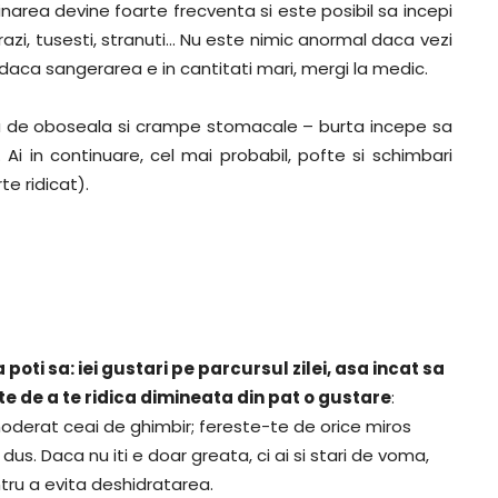
rinarea devine foarte frecventa si este posibil sa incepi
razi, tusesti, stranuti… Nu este nimic anormal daca vezi
daca sangerarea e in cantitati mari, mergi la medic.
ta de oboseala si crampe stomacale – burta incepe sa
. Ai in continuare, cel mai probabil, pofte si schimbari
te ridicat).
oti sa: iei gustari pe parcursul zilei, asa incat sa
e de a te ridica dimineata din pat o gustare
:
 moderat ceai de ghimbir; fereste-te de orice miros
dus. Daca nu iti e doar greata, ci ai si stari de voma,
entru a evita deshidratarea.