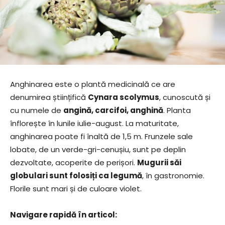
Anghinarea este o plantă medicinală ce are
denumirea științifică
Cynara scolymus
, cunoscută și
cu numele de
angină, carcifoi, anghină
. Planta
înflorește în lunile iulie-august. La maturitate,
anghinarea poate fi înaltă de 1,5 m. Frunzele sale
lobate, de un verde-gri-cenușiu, sunt pe deplin
dezvoltate, acoperite de perișori.
Mugurii săi
globulari sunt folosiți ca legumă
, în gastronomie.
Florile sunt mari și de culoare violet.
Navigare rapidă în articol: