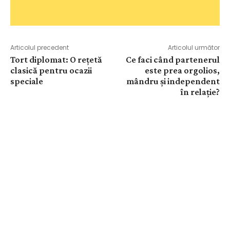
Articolul precedent
Articolul următor
Tort diplomat: O rețetă
Ce faci când partenerul
clasică pentru ocazii
este prea orgolios,
speciale
mândru și independent
în relație?