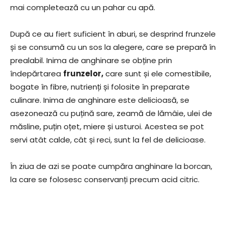
mai completează cu un pahar cu apă.
După ce au fiert suficient în aburi, se desprind frunzele
și se consumă cu un sos la alegere, care se prepară în
prealabil. Inima de anghinare se obține prin
îndepărtarea
frunzelor,
care sunt și ele comestibile,
bogate în fibre, nutrienți și folosite în preparate
culinare. Inima de anghinare este delicioasă, se
asezonează cu puțină sare, zeamă de lămâie, ulei de
măsline, puțin oțet, miere și usturoi. Acestea se pot
servi atât calde, cât și reci, sunt la fel de delicioase.
În ziua de azi se poate cumpăra anghinare la borcan,
la care se folosesc conservanți precum acid citric.