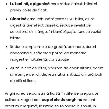
Luteolină, apigenină
care reduc calculii biliari și
previn bolile de ficat
Cinarină
care îmbunătățește fluxul biliar, ajută
digestia, are efect diuretic, reduce nivelul de
colesterol din sânge, îmbunătățește funcția vezicii
biliare
Reduce simptomele de greață, balonare, dureri
abdominale, scăderea poftei de mâncare,
indigestie, flatulență, constipație
Ajută în caz de icter, sindrom de colon iritabil, edem
și retenție de lichide, reumatism, litiază urinară, boli
de bilă și ficat.
Anghinarea se consumă fiartă, în diferite preparate
culinare. Mugurii sau
capetele de anghinare
sunt
precum o legumă, frunzele se folosesc în sosuri, în