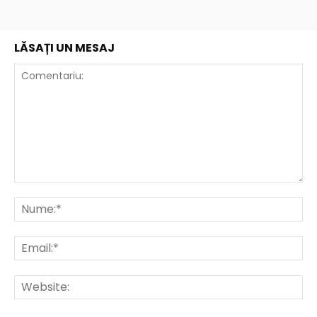
LĂSAȚI UN MESAJ
Comentariu:
Nu
Ema
Web