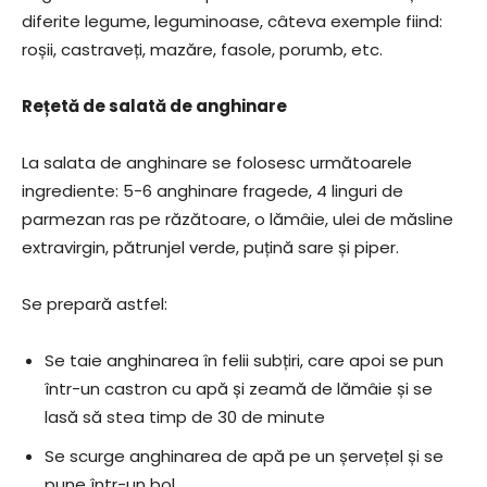
diferite legume, leguminoase, câteva exemple fiind:
roșii, castraveți, mazăre, fasole, porumb, etc.
Rețetă de salată de anghinare
La salata de anghinare se folosesc următoarele
ingrediente: 5-6 anghinare fragede, 4 linguri de
parmezan ras pe răzătoare, o lămâie, ulei de măsline
extravirgin, pătrunjel verde, puțină sare și piper.
Se prepară astfel:
Se taie anghinarea în felii subțiri, care apoi se pun
într-un castron cu apă și zeamă de lămâie și se
lasă să stea timp de 30 de minute
Se scurge anghinarea de apă pe un șervețel și se
pune într-un bol