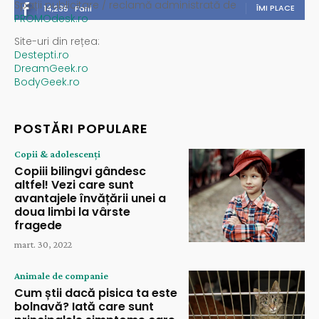
Spații publicitare / reclamă administrată de
ÎMI PLACE
14,235
Fani
PROMOdesk.ro
Site-uri din rețea:
Destepti.ro
DreamGeek.ro
BodyGeek.ro
POSTĂRI POPULARE
Copii & adolescenți
Copiii bilingvi gândesc
altfel! Vezi care sunt
avantajele învățării unei a
doua limbi la vârste
fragede
mart. 30, 2022
Animale de companie
Cum știi dacă pisica ta este
bolnavă? Iată care sunt