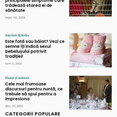
principalele simptome care
trădează starea ei de
sănătate
sept. 30, 2021
Sarcină & Bebe
Este fată sau băiat? Vezi ce
semne îți indică sexul
bebelușului potrivit
tradiției!
nov. 1, 2021
Nunți și mirese
Cele mai frumoase
discursuri pentru nuntă, ce
trebuie să spui pentru a
impresiona
dec. 27, 2021
CATEGORII POPULARE