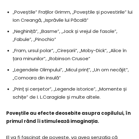
„Poveștile” Fraților Grimm, „Poveștile și povestirile” lui
Ion Creangă, „Isprăvile lui Păcală”
„Neghiniță”, „Basme”, „Jack și vrejul de fasole”,
„Fabule”, „Pinochio”
„Fram, ursul polar”, „Cireșarii”, „Moby-Dick”, „Alice în
țara minunilor”, „Robinson Crusoe”
„Legendele Olimpului”, „Micul prinț”, „Un om necăjit”,
„Comoara din insulă”
„Prinț și cerșetor”, „Legende istorice”, „Momente și
schițe” de I. L.Caragiale și multe altele.
Poveștile au efecte deosebite asupra copilului, în
primul rând îi stimulează imaginația.
El va fi fascinat de poveste, va avea senzația că