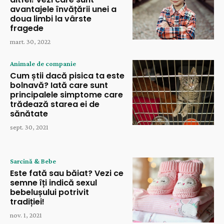
avantajele învățării unei a
doua limbi la vârste
fragede
mart. 30, 2022
Animale de companie
Cum știi dacă pisica ta este
bolnavă? Iată care sunt
principalele simptome care
trădează starea ei de
sănătate
sept. 30, 2021
Sarcină & Bebe
Este fată sau băiat? Vezi ce
semne îți indică sexul
bebelușului potrivit
tradiției!
nov. 1, 2021