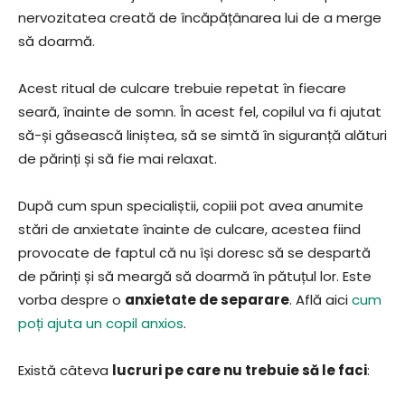
nervozitatea creată de încăpățânarea lui de a merge
să doarmă.
Acest ritual de culcare trebuie repetat în fiecare
seară, înainte de somn. În acest fel, copilul va fi ajutat
să-și găsească liniștea, să se simtă în siguranță alături
de părinți și să fie mai relaxat.
După cum spun specialiștii, copiii pot avea anumite
stări de anxietate înainte de culcare, acestea fiind
provocate de faptul că nu își doresc să se despartă
de părinți și să meargă să doarmă în pătuțul lor. Este
vorba despre o
anxietate de separare
. Află aici
cum
poți ajuta un copil anxios
.
Există câteva
lucruri pe care nu trebuie să le faci
: