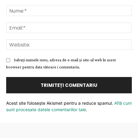
Comentariu:
Nu
Ema
Web
Salvați numele meu, adresa de e-mail și site-ul web în acest
browser pentru data viitoare i comentariu.
Acest site folosește Akismet pentru a reduce spamul.
Află cum
sunt procesate datele comentariilor tale
.