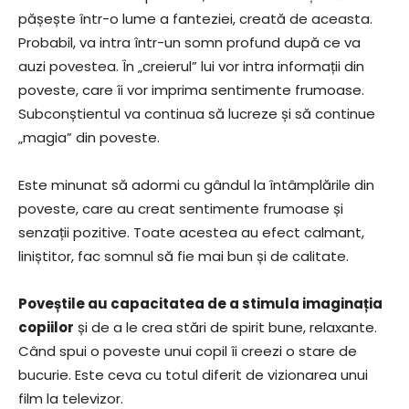
pășește într-o lume a fanteziei, creată de aceasta.
Probabil, va intra într-un somn profund după ce va
auzi povestea. În „creierul” lui vor intra informații din
poveste, care îi vor imprima sentimente frumoase.
Subconștientul va continua să lucreze și să continue
„magia” din poveste.
Este minunat să adormi cu gândul la întâmplările din
poveste, care au creat sentimente frumoase și
senzații pozitive. Toate acestea au efect calmant,
liniștitor, fac somnul să fie mai bun și de calitate.
Poveștile au capacitatea de a stimula imaginația
copiilor
și de a le crea stări de spirit bune, relaxante.
Când spui o poveste unui copil îi creezi o stare de
bucurie. Este ceva cu totul diferit de vizionarea unui
film la televizor.