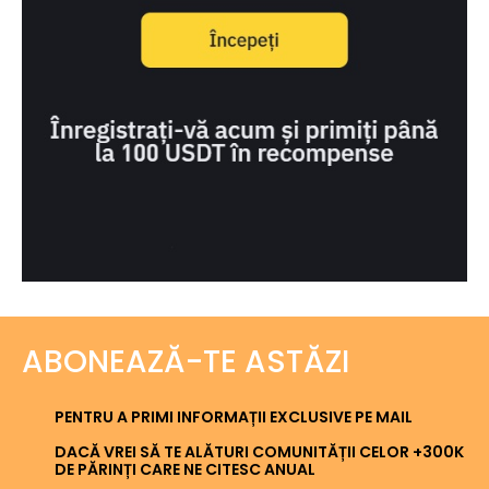
ABONEAZĂ-TE ASTĂZI
PENTRU A PRIMI INFORMAȚII EXCLUSIVE PE MAIL
DACĂ VREI SĂ TE ALĂTURI COMUNITĂȚII CELOR +300K
DE PĂRINȚI CARE NE CITESC ANUAL