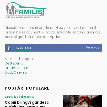
Discutăm despre situațiile de zi cu zi ale vieții de familie:
dragoste, relații, nunți și ocazii speciale, sarcină, animale,
casă și grădină, rețete și timp liber.
Spații publicitare / reclamă administrată de
ÎMI PLACE
14,235
Fani
PROMOdesk.ro
Site-uri din rețea:
Destepti.ro
DreamGeek.ro
BodyGeek.ro
POSTĂRI POPULARE
Copii & adolescenți
Copiii bilingvi gândesc
altfel! Vezi care sunt