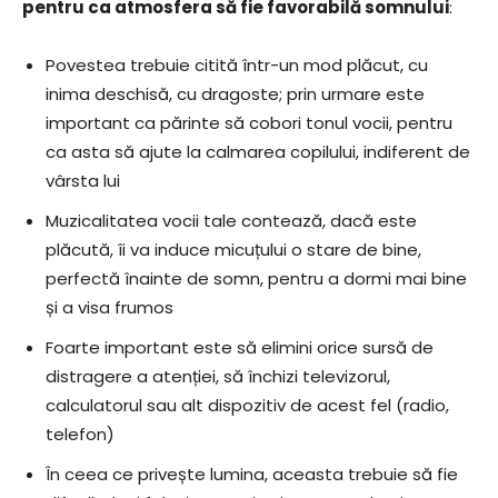
pentru ca atmosfera să fie favorabilă somnului
:
Povestea trebuie citită într-un mod plăcut, cu
inima deschisă, cu dragoste; prin urmare este
important ca părinte să cobori tonul vocii, pentru
ca asta să ajute la calmarea copilului, indiferent de
vârsta lui
Muzicalitatea vocii tale contează, dacă este
plăcută, îi va induce micuțului o stare de bine,
perfectă înainte de somn, pentru a dormi mai bine
și a visa frumos
Foarte important este să elimini orice sursă de
distragere a atenției, să închizi televizorul,
calculatorul sau alt dispozitiv de acest fel (radio,
telefon)
În ceea ce privește lumina, aceasta trebuie să fie