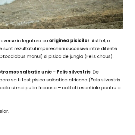
roverse in legatura cu
originea pisicilor
. Astfel, o
 sunt rezultatul imperecherii succesive intre diferite
(Otocalobus manul) si pisica de jungla (Felis chaus).
stramos salbatic unic – Felis silvestris
. De
e sa fi fost pisica salbatica africana (Felis silvestris
la si mai putin fricoasa – calitati esentiale pentru a
elor.