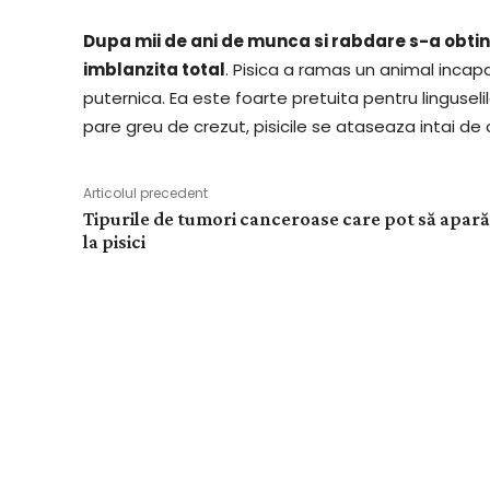
Dupa mii de ani de munca si rabdare s-a obtinu
imblanzita total
. Pisica a ramas un animal incapa
puternica. Ea este foarte pretuita pentru lingusel
pare greu de crezut, pisicile se ataseaza intai de
Articolul precedent
Tipurile de tumori canceroase care pot să apară
la pisici