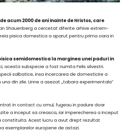
e de acum 2000 de ani inainte de Hristos, care
an Shauenberg a cercetat diferite arhive extrem-
areia pisica domestica a aparut pentru prima oara in
o pisica semidomestica la marginea unei paduri in
ci, acesta subspecie a fost numita Felis silvestri.
e specii salbatice, insa incercarea de domesticire a
in una din zile. Linne a asezat ,,tabara experimentala”
u intrat in contact cu omul, fugeau in padure doar
anzite a inceput sa creasca, iar imperecherea a inceput
ia constituita. Acest lucru a avut drept rezultat
rea exemplarelor europene de astazi.