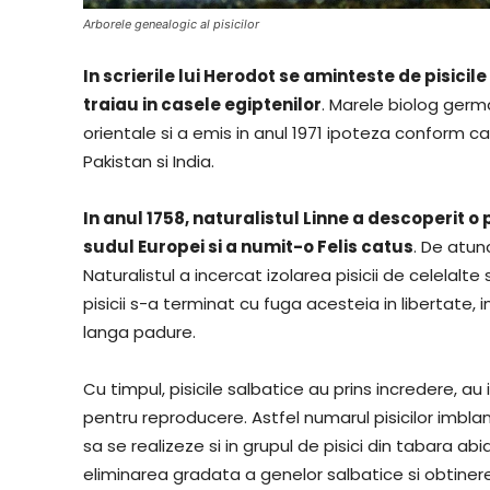
Arborele genealogic al pisicilor
In scrierile lui Herodot se aminteste de pisicil
traiau in casele egiptenilor
. Marele biolog germ
orientale si a emis in anul 1971 ipoteza conform c
Pakistan si India.
In anul 1758, naturalistul Linne a descoperit 
sudul Europei si a numit-o Felis catus
. De atun
Naturalistul a incercat izolarea pisicii de celelalt
pisicii s-a terminat cu fuga acesteia in libertate, 
langa padure.
Cu timpul, pisicile salbatice au prins incredere, a
pentru reproducere. Astfel numarul pisicilor imbl
sa se realizeze si in grupul de pisici din tabara ab
eliminarea gradata a genelor salbatice si obtine