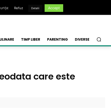
nunța:
Accept
Refuz
Detalii
ULINARE
TIMP LIBER
PARENTING
DIVERSE
vreodata care este