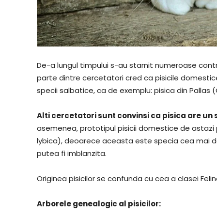
De-a lungul timpului s-au starnit numeroase cont
parte dintre cercetatori cred ca pisicile domestice
specii salbatice, ca de exemplu: pisica din Pallas 
Alti cercetatori sunt convinsi ca pisica are un 
asemenea, prototipul pisicii domestice de astazi par
lybica), deoarece aceasta este specia cea mai doci
putea fi imblanzita.
Originea pisicilor se confunda cu cea a clasei Felin
Arborele genealogic al pisicilor: