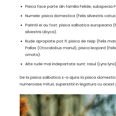
Pisica face parte din familia Felide, subspecia F
Numele: pisica domestica (Felis silvestris catus
Parintii ei au fost: pisica salbatica europeana (Fe
silvestris Libyca).
Rude apropiate pot fi: pisica de nisip (Felis marg
Pallas (Otocalobus manul), pisica leopard (Felis 
ornata).
Alte rude mai indepartate sunt: rasul (Lynx lynx
De la pisica salbatica s-a ajuns la pisica domestica p
numeroase mituri, superstitii in legatura cu acest 