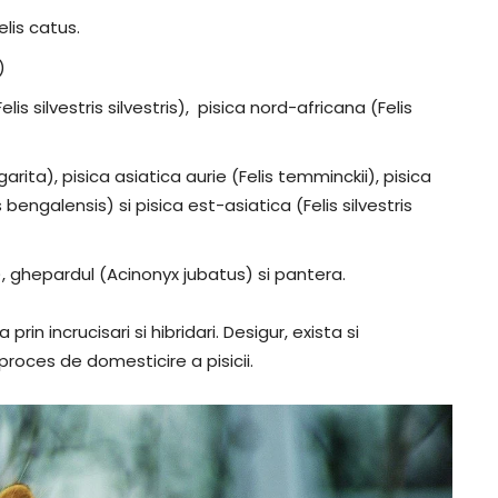
elis catus.
)
lis silvestris silvestris), pisica nord-africana (Felis
arita), pisica asiatica aurie (Felis temminckii), pisica
bengalensis) si pisica est-asiatica (Felis silvestris
), ghepardul (Acinonyx jubatus) si pantera.
rin incrucisari si hibridari. Desigur, exista si
proces de domesticire a pisicii.