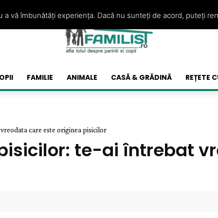
ru a vă îmbunătăți experiența. Dacă nu sunteți de acord, puteți re
OPII
FAMILIE
ANIMALE
CASĂ & GRĂDINĂ
REȚETE C
 vreodata care este originea pisicilor
isicilor: te-ai întrebat 