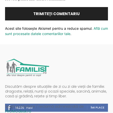
Acest site folosește Akismet pentru a reduce spamul.
Află cum
sunt procesate datele comentariilor tale
.
Discutăm despre situațiile de zi cu zi ale vieții de familie:
dragoste, relații, nunți și ocazii speciale, sarcină, animale,
casă și grădină, rețete și timp liber.
Spații publicitare / reclamă administrată de
ÎMI PLACE
14,235
Fani
PROMOdesk.ro