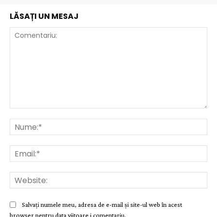
LĂSAȚI UN MESAJ
Comentariu:
Nu
Ema
Web
Salvați numele meu, adresa de e-mail și site-ul web în acest
browser pentru data viitoare i comentariu.