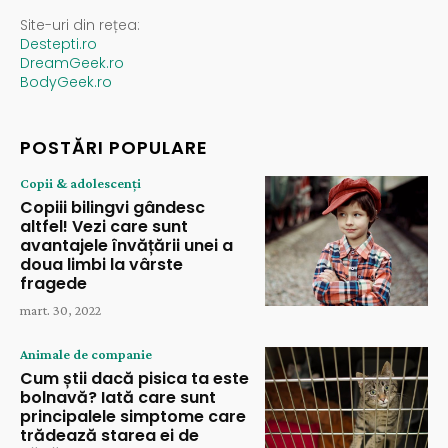
Site-uri din rețea:
Destepti.ro
DreamGeek.ro
BodyGeek.ro
POSTĂRI POPULARE
Copii & adolescenți
Copiii bilingvi gândesc
altfel! Vezi care sunt
avantajele învățării unei a
doua limbi la vârste
fragede
mart. 30, 2022
Animale de companie
Cum știi dacă pisica ta este
bolnavă? Iată care sunt
principalele simptome care
trădează starea ei de