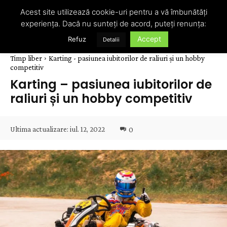
Acest site utilizează cookie-uri pentru a vă îmbunătăți
experiența. Dacă nu sunteți de acord, puteți renunța:
Accept
Refuz
Detalii
Timp liber
Karting - pasiunea iubitorilor de raliuri și un hobby
competitiv
Karting – pasiunea iubitorilor de
raliuri și un hobby competitiv
Ultima actualizare:
iul. 12, 2022
0