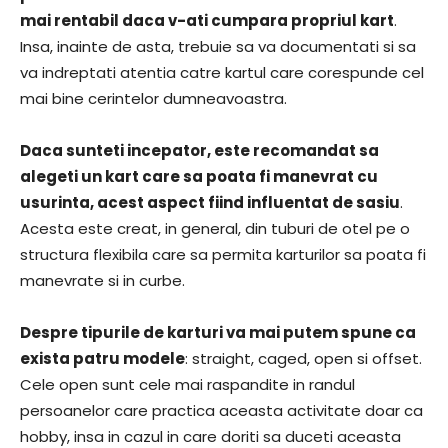
mai rentabil daca v-ati cumpara propriul kart
.
Insa, inainte de asta, trebuie sa va documentati si sa
va indreptati atentia catre kartul care corespunde cel
mai bine cerintelor dumneavoastra.
Daca sunteti incepator, este recomandat sa
alegeti un kart care sa poata fi manevrat cu
usurinta, acest aspect fiind influentat de sasiu
.
Acesta este creat, in general, din tuburi de otel pe o
structura flexibila care sa permita karturilor sa poata fi
manevrate si in curbe.
Despre tipurile de karturi va mai putem spune ca
exista patru modele
: straight, caged, open si offset.
Cele open sunt cele mai raspandite in randul
persoanelor care practica aceasta activitate doar ca
hobby, insa in cazul in care doriti sa duceti aceasta