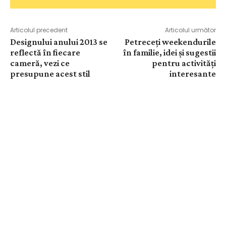
Articolul precedent
Articolul următor
Designului anului 2013 se
Petreceți weekendurile
reflectă în fiecare
în familie, idei și sugestii
cameră, vezi ce
pentru activități
presupune acest stil
interesante