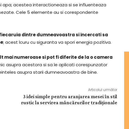
 si apa; acestea interactioneaza si se influenteaza
t asezate. Cele 5 elemente au si corespondente
 fiecaruia dintre dumneavoastra si incercati sa
ne
; acest lcuru cu siguranta va spori energia pozitiva.
lt mai numeroase si pot fi diferite de la o camera
ic asupra acestora si sa le aplicati corespunzator
neinteles asupra starii dumneavoastra de bine.
Articolul următor
3 idei simple pentru aranjarea mesei în stil
rustic la servirea mâncărurilor tradiționale