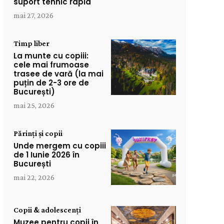
suport tehnic rapid
mai 27, 2026
Timp liber
La munte cu copiii:
cele mai frumoase
trasee de vară (la mai
puțin de 2-3 ore de
București)
mai 25, 2026
Părinți și copii
Unde mergem cu copiii
de 1 Iunie 2026 în
București
mai 22, 2026
Copii & adolescenți
Muzee pentru copii în