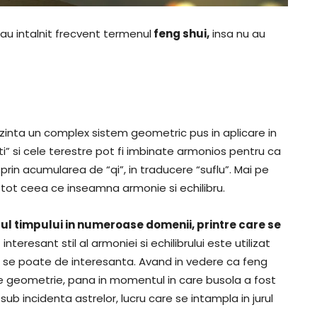
au intalnit frecvent termenul
feng shui,
insa nu au
rezinta un complex sistem geometric pus in aplicare in
ti” si cele terestre pot fi imbinate armonios pentru ca
prin acumularea de “qi”, in traducere “suflu”. Mai pe
a tot ceea ce inseamna armonie si echilibru.
gul timpului in numeroase domenii, printre care se
 interesant stil al armoniei si echilibrului este utilizat
at se poate de interesanta. Avand in vedere ca feng
e geometrie, pana in momentul in care busola a fost
sub incidenta astrelor, lucru care se intampla in jurul