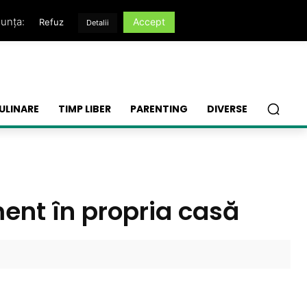
nunța:
Accept
Refuz
Detalii
ULINARE
TIMP LIBER
PARENTING
DIVERSE
ment în propria casă