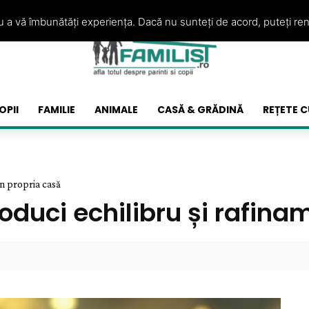
ru a vă îmbunătăți experiența. Dacă nu sunteți de acord, puteți re
OPII
FAMILIE
ANIMALE
CASĂ & GRĂDINĂ
REȚETE C
în propria casă
oduci echilibru și rafina