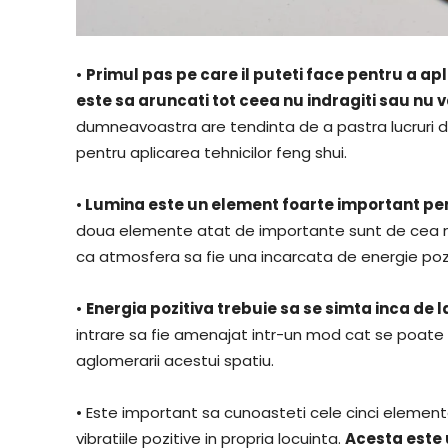
•
Primul pas pe care il puteti face pentru a ap
este sa aruncati tot ceea nu indragiti sau nu v
dumneavoastra are tendinta de a pastra lucruri d
pentru aplicarea tehnicilor feng shui.
•
Lumina este un element foarte important pen
doua elemente atat de importante sunt de cea m
ca atmosfera sa fie una incarcata de energie pozi
•
Energia pozitiva trebuie sa se simta inca de l
intrare sa fie amenajat intr-un mod cat se poate d
aglomerarii acestui spatiu.
• Este important sa cunoasteti cele cinci element
vibratiile pozitive in propria locuinta.
Acesta este u