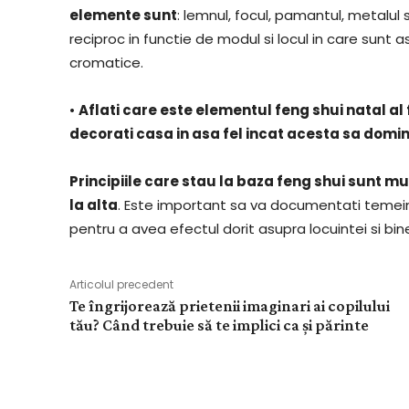
elemente sunt
: lemnul, focul, pamantul, metalul
reciproc in functie de modul si locul in care sun
cromatice.
•
Aflati care este elementul feng shui natal al
decorati casa in asa fel incat acesta sa domi
Principiile care stau la baza feng shui sunt mu
la alta
. Este important sa va documentati temein
pentru a avea efectul dorit asupra locuintei si bi
Articolul precedent
Te îngrijorează prietenii imaginari ai copilului
tău? Când trebuie să te implici ca și părinte