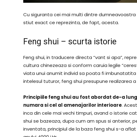
Cu siguranta cei mai multi dintre dumneavoastra 
stiut exact ce reprezinta, de fapt, acesta.
Feng shui – scurta istorie
Feng shui, in traducere directa “vant si apa”, rep
cultura chinezeaza si conform caruia legile “ceres
viata unui anumit individ sa poata fi imbunatatita 
intelesul tuturor, feng shui presupune realizarea 
Principiile feng shui au fost abordat de-a lun
numara si cel al amenajarilor interioare
. Acest
inca din cele mai vechi timpuri, avand o istorie c
shui se bazeaza, dupa cum am spus si anterior, p
inventata, principiul de la baza feng shui s-a aflat 
anului 4000 i.Hr.