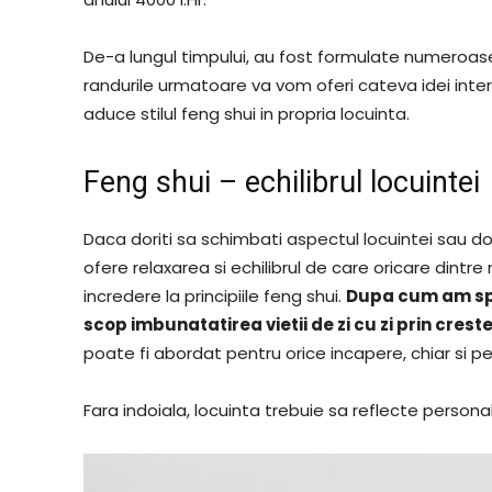
De-a lungul timpului, au fost formulate numeroase te
randurile urmatoare va vom oferi cateva idei inter
aduce stilul feng shui in propria locuinta.
Feng shui – echilibrul locuintei
Daca doriti sa schimbati aspectul locuintei sau dor
ofere relaxarea si echilibrul de care oricare dintr
incredere la principiile feng shui.
Dupa cum am spus
scop imbunatatirea vietii de zi cu zi prin crest
poate fi abordat pentru orice incapere, chiar si pe
Fara indoiala, locuinta trebuie sa reflecte personali