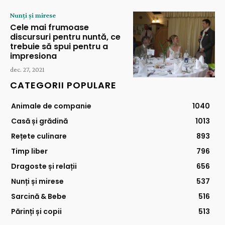
Nunți și mirese
Cele mai frumoase
discursuri pentru nuntă, ce
trebuie să spui pentru a
impresiona
dec. 27, 2021
CATEGORII POPULARE
Animale de companie
1040
Casă și grădină
1013
Rețete culinare
893
Timp liber
796
Dragoste și relații
656
Nunți și mirese
537
Sarcină & Bebe
516
Părinți și copii
513