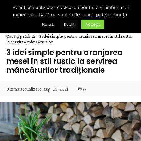
Acest site utilizează cookie-uri pentru a vă îmbunătăți
experiența. Dacă nu sunteți de acord, puteți renunța:
Accept
Refuz
Detalii
Casă și grădină
3 idei simple pentru aranjarea mesei în stil rustic
la servirea mâncărurilor...
3 idei simple pentru aranjarea
mesei în stil rustic la servirea
mâncărurilor tradiționale
Ultima actualizare:
aug. 20, 2021
0