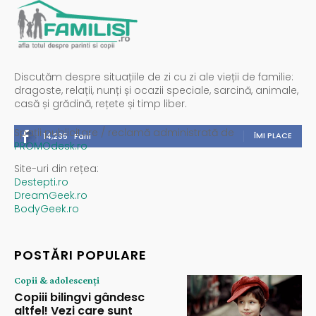
Discutăm despre situațiile de zi cu zi ale vieții de familie:
dragoste, relații, nunți și ocazii speciale, sarcină, animale,
casă și grădină, rețete și timp liber.
Spații publicitare / reclamă administrată de
ÎMI PLACE
14,235
Fani
PROMOdesk.ro
Site-uri din rețea:
Destepti.ro
DreamGeek.ro
BodyGeek.ro
POSTĂRI POPULARE
Copii & adolescenți
Copiii bilingvi gândesc
altfel! Vezi care sunt