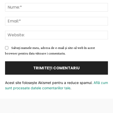
Comentariu:
Nu
Ema
Web
Salvați numele meu, adresa de e-mail și site-ul web în acest
browser pentru data viitoare i comentariu.
Acest site folosește Akismet pentru a reduce spamul.
Află cum
sunt procesate datele comentariilor tale
.