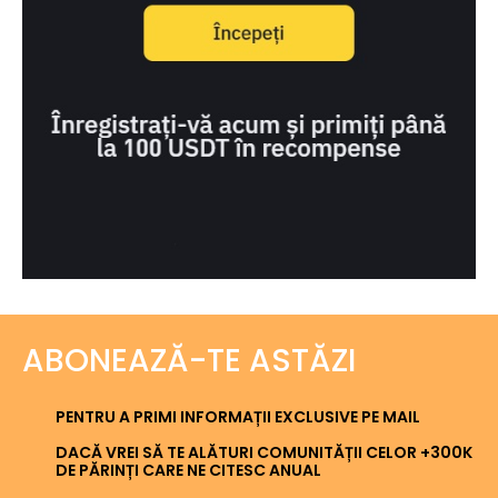
ABONEAZĂ-TE ASTĂZI
PENTRU A PRIMI INFORMAȚII EXCLUSIVE PE MAIL
DACĂ VREI SĂ TE ALĂTURI COMUNITĂȚII CELOR +300K
DE PĂRINȚI CARE NE CITESC ANUAL