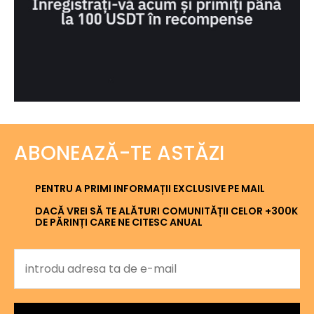
ABONEAZĂ-TE ASTĂZI
PENTRU A PRIMI INFORMAȚII EXCLUSIVE PE MAIL
DACĂ VREI SĂ TE ALĂTURI COMUNITĂȚII CELOR +300K
DE PĂRINȚI CARE NE CITESC ANUAL