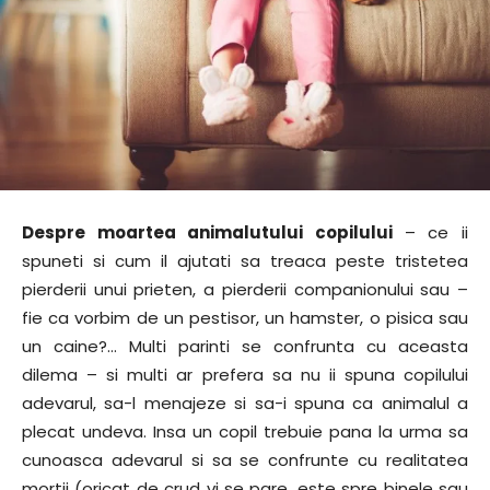
Despre moartea animalutului copilului
– ce ii
spuneti si cum il ajutati sa treaca peste tristetea
pierderii unui prieten, a pierderii companionului sau –
fie ca vorbim de un pestisor, un hamster, o pisica sau
un caine?… Multi parinti se confrunta cu aceasta
dilema – si multi ar prefera sa nu ii spuna copilului
adevarul, sa-l menajeze si sa-i spuna ca animalul a
plecat undeva. Insa un copil trebuie pana la urma sa
cunoasca adevarul si sa se confrunte cu realitatea
mortii (oricat de crud vi se pare, este spre binele sau