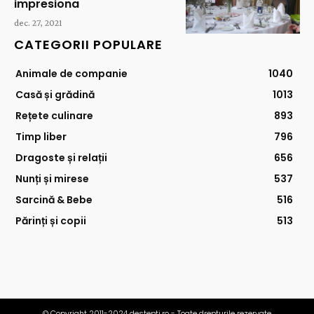
impresiona
dec. 27, 2021
CATEGORII POPULARE
Animale de companie
1040
Casă și grădină
1013
Rețete culinare
893
Timp liber
796
Dragoste și relații
656
Nunți și mirese
537
Sarcină & Bebe
516
Părinți și copii
513
© Copyright 2011-2024 destepti.ro - Toate drepturile rezervate