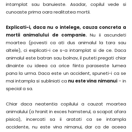
intamplat sau banuieste. Asadar, copilul vede si
cunoaste prima oara realitatea mortii.
Explicati-i, daca nu o intelege, cauza concreta a
mortii animalului de companie.
Nu ii ascundeti
moartea (povesti ca ati dus animalul la tara sau
altele), ci explicati-i ce s-a intamplat si de ce. Daca
animalul este batran sau bolnav, il puteti pregati chiar
dinainte cu ideea ca orice fiinta paraseste lumea
pana la urma. Daca este un accident, spuneti-i ca se
mai intampla si subliniati ca
nu este vina nimanui
– in
special a sa.
Chiar daca neatentia copilului a cauzat moartea
animalului (a hranit in exces hamsterul, a scapat afara
pisica), incercati sa ii aratati ca se intampla
accidente, nu este vina nimanui, dar ca de aceea