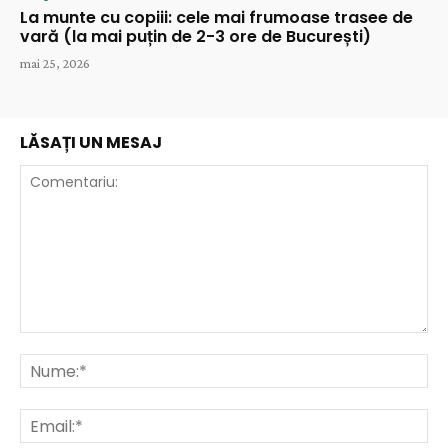
La munte cu copiii: cele mai frumoase trasee de
vară (la mai puțin de 2-3 ore de București)
mai 25, 2026
LĂSAȚI UN MESAJ
Comentariu:
Nu
Ema