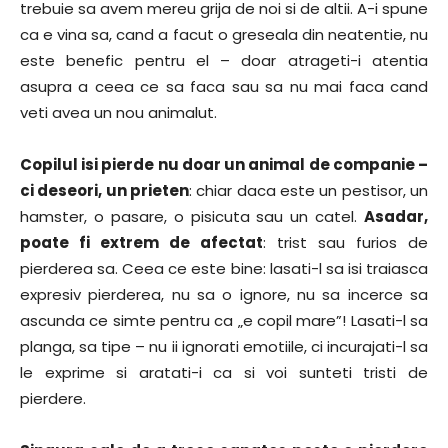
trebuie sa avem mereu grija de noi si de altii. A-i spune
ca e vina sa, cand a facut o greseala din neatentie, nu
este benefic pentru el – doar atrageti-i atentia
asupra a ceea ce sa faca sau sa nu mai faca cand
veti avea un nou animalut.
Copilul isi pierde nu doar un animal de companie –
ci deseori, un prieten
: chiar daca este un pestisor, un
hamster, o pasare, o pisicuta sau un catel.
Asadar,
poate fi extrem de afectat
: trist sau furios de
pierderea sa. Ceea ce este bine: lasati-l sa isi traiasca
expresiv pierderea, nu sa o ignore, nu sa incerce sa
ascunda ce simte pentru ca „e copil mare”! Lasati-l sa
planga, sa tipe – nu ii ignorati emotiile, ci incurajati-l sa
le exprime si aratati-i ca si voi sunteti tristi de
pierdere.