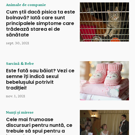
Animale de companie
Cum știi dacă pisica ta este
bolnavă? Iată care sunt
principalele simptome care
trădează starea ei de
sănătate
sept. 30, 2021
Sarcină & Bebe
Este fată sau băiat? Vezi ce
semne îți indică sexul
bebelușului potrivit
tradiției!
nov. 1, 2021
Nunți și mirese
Cele mai frumoase
discursuri pentru nuntă, ce
trebuie să spui pentru a