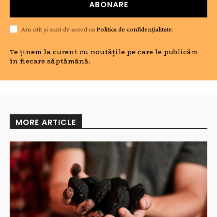
ABONARE
Am citit și sunt de acord cu
Politica de confidențialitate
.
Te ținem la curent cu noutățile pe care le publicăm
în fiecare săptămână.
MORE ARTICLE