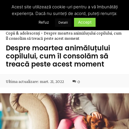
Acest site utilizează cookie-uri pentru a vă îmbunătăți
experiența. Dacă nu sunteți de acord, puteți renunța:
Accept
Refuz
Detalii
Copii & adolescenți
Despre moartea animăluțului copilului, cum
îl consolăm să treacă peste acest moment
Despre moartea animăluțului
copilului, cum îl consolăm să
treacă peste acest moment
Ultima actualizare:
mart. 21, 2022
0