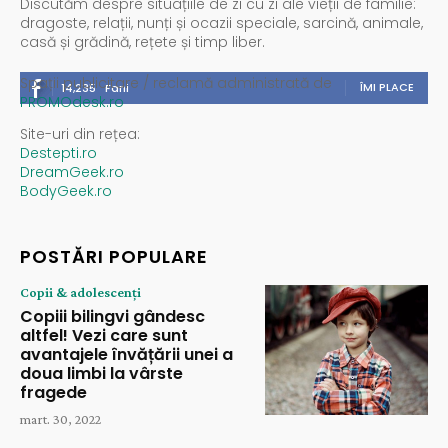
Discutăm despre situațiile de zi cu zi ale vieții de familie:
dragoste, relații, nunți și ocazii speciale, sarcină, animale,
casă și grădină, rețete și timp liber.
Spații publicitare / reclamă administrată de
ÎMI PLACE
14,235
Fani
PROMOdesk.ro
Site-uri din rețea:
Destepti.ro
DreamGeek.ro
BodyGeek.ro
POSTĂRI POPULARE
Copii & adolescenți
Copiii bilingvi gândesc
altfel! Vezi care sunt
avantajele învățării unei a
doua limbi la vârste
fragede
mart. 30, 2022