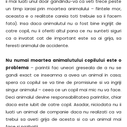
ii mai luati unul doar gandindu-va ca veti trece peste
un timp iarasi prin moartea animalului – fiintele mor,
aceasta e o realitate careia toti trebuie sa ii facem
fata). Insa daca animalutul nu a fost bine ingrijit de
catre copil, nu ii oferiti altul pana ce nu sunteti siguri
ca a invatat cat de important este sa ai grija, sa
feresti animalul de accidente.
Nu numai moartea animalutului copilului este o
problema
– parintii fac uneori greseala de a nu se
gandi exact ce inseamna a avea un animal in casa;
spera ca copilul se va tine de promisiune si va ingriji
singur animalul – ceea ce un copil mai mic nu va face.
Deci animalul devine responsabilitatea parintilor, chiar
daca este iubit de catre copil. Asadar, niciodata nu ii
luati un animal de companie daca nu realizati ca va
trebui sa aveti grija de acesta si ca un animal mai
face si nazbatii.