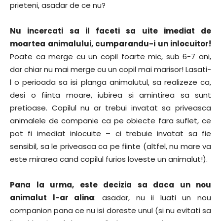
prieteni, asadar de ce nu?
Nu incercati sa il faceti sa uite imediat de
moartea animalului, cumparandu-i un inlocuitor!
Poate ca merge cu un copil foarte mic, sub 6-7 ani,
dar chiar nu mai merge cu un copil mai marisor! Lasati-
l o perioada sa isi planga animalutul, sa realizeze ca,
desi o fiinta moare, iubirea si amintirea sa sunt
pretioase. Copilul nu ar trebui invatat sa priveasca
animalele de companie ca pe obiecte fara suflet, ce
pot fi imediat inlocuite – ci trebuie invatat sa fie
sensibil, sa le priveasca ca pe fiinte (altfel, nu mare va
este mirarea cand copilul furios loveste un animalut!).
Pana la urma, este decizia sa daca un nou
animalut l-ar alina
: asadar, nu ii luati un nou
companion pana ce nu isi doreste unul (si nu evitati sa