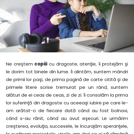
Ne creştem
copiii
cu dragoste, atenţie, îi protejăm şi
le dorim tot binele din lume. Îi alintăm, suntem mândri
de primii lor paşi, de prima pagină de carte citită şi de
primele litere scrise tremurat pe un rând, suntem
alături de ei ceas de ceas, zi de zi. Îi consolăm la prima
lor suferinţă din dragoste cu aceeaşi iubire pe care le-
am arătat-o de fiecare dată când au fost bolnavi,
când s-au rănit, când au avut eşecuri. Le urmărim
creşterea, evoluţia, succesele, le încurajăm speranţele,
le susţinem proiectele, visele, am dori ca ei să rămână