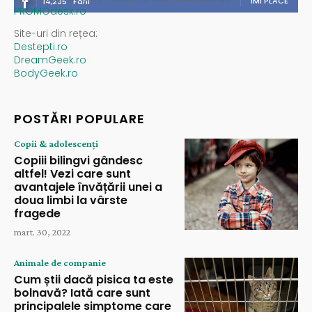
ÎMI PLACE
14,235
Fani
PROMOdesk.ro
Site-uri din rețea:
Destepti.ro
DreamGeek.ro
BodyGeek.ro
POSTĂRI POPULARE
Copii & adolescenți
Copiii bilingvi gândesc
altfel! Vezi care sunt
avantajele învățării unei a
doua limbi la vârste
fragede
mart. 30, 2022
Animale de companie
Cum știi dacă pisica ta este
bolnavă? Iată care sunt
principalele simptome care