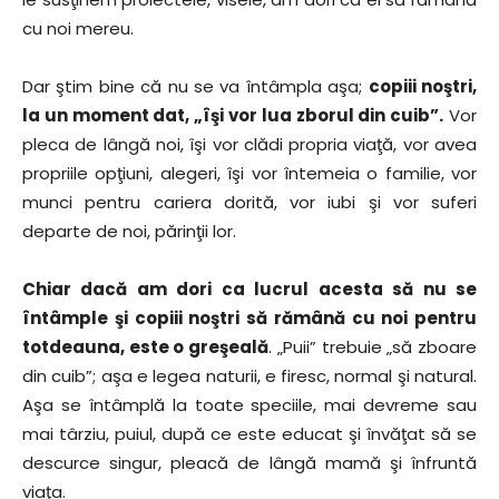
cu noi mereu.
Dar ştim bine că nu se va întâmpla aşa;
copiii noştri,
la un moment dat, „îşi vor lua zborul din cuib”.
Vor
pleca de lângă noi, îşi vor clădi propria viaţă, vor avea
propriile opţiuni, alegeri, îşi vor întemeia o familie, vor
munci pentru cariera dorită, vor iubi şi vor suferi
departe de noi, părinţii lor.
Chiar dacă am dori ca lucrul acesta să nu se
întâmple şi copiii noştri să rămână cu noi pentru
totdeauna, este o greşeală
. „Puii” trebuie „să zboare
din cuib”; aşa e legea naturii, e firesc, normal şi natural.
Aşa se întâmplă la toate speciile, mai devreme sau
mai târziu, puiul, după ce este educat şi învăţat să se
descurce singur, pleacă de lângă mamă şi înfruntă
viaţa.