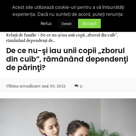
Acest site utilizează cookie-uri pentru a vă îmbunătăți
experiența. Dacă nu sunteți de acord, puteți renunța:
Accept
Refuz
Detalii
Relații de familie
De ce nu-şi iau unii copii „zborul din cuib”,
rămânând dependenţi de...
De ce nu-şi iau unii copii „zborul
din cuib”, rămânând dependenţi
de părinţi?
Ultima actualizare:
mai 30, 2022
0