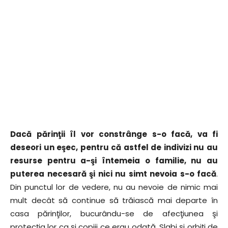
Dacă părinţii îl vor constrânge s-o facă, va fi
deseori un eşec, pentru că astfel de indivizi nu au
resurse pentru a-şi întemeia o familie, nu au
puterea necesară şi nici nu simt nevoia s-o facă
.
Din punctul lor de vedere, nu au nevoie de nimic mai
mult decât să continue să trăiască mai departe în
casa părinţilor, bucurându-se de afecţiunea şi
protecţia lor ca şi copiii ce erau odată. Slabi şi orbiţi de