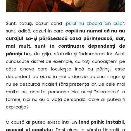
Sunt, totuşi, cazuri când „
puiul nu zboară din cuib
”;
sunt, adică, cazuri în care
copiii nu numai că nu au
curajul să-şi părăsească casa părintească, dar,
mai mult, sunt în continuare dependenţi de
părinţii lor,
de grija, sfaturile şi îndrumarea lor. Sunt
cunoscute astfel de exemple, cu toţii cunoaştem pe
câte cineva care locuieşte încă cu părinţii, este
dependent de ei, nu ia nici o decizie de unul singur şi
nu se descurcă nicăieri fără prezenţa lor. De cele mai
multe ori, aceste persoane nici nu-şi întemeiază o
familie, nici nu au o viaţă personală. Care ar putea fi
explicaţia?
O cauză ar putea exista într-un
fond psihic instabil,
asocial al copilului
. Deşi ajuns la vârsta tinereţii, a