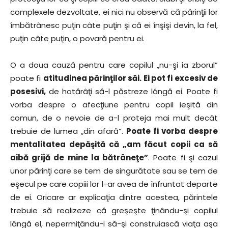
complexele dezvoltate, ei nici nu observă că părinţii lor
îmbătrânesc puţin câte puţin şi că ei înşişi devin, la fel,
puţin câte puţin, o povară pentru ei.
O a doua cauză pentru care copilul „nu-şi ia zborul”
poate fi
atitudinea părinţilor săi. Ei pot fi excesiv de
posesivi,
de hotărâţi să-l păstreze lângă ei. Poate fi
vorba despre o afecţiune pentru copil ieşită din
comun, de o nevoie de a-l proteja mai mult decât
trebuie de lumea „din afară”.
Poate fi vorba despre
mentalitatea depăşită că „am făcut copii ca să
aibă grijă de mine la bătrâneţe”
. Poate fi şi cazul
unor părinţi care se tem de singurătate sau se tem de
eşecul pe care copiii lor l-ar avea de înfruntat departe
de ei. Oricare ar explicaţia dintre acestea, părintele
trebuie să realizeze că greşeşte ţinându-şi copilul
lângă el, nepermiţându-i să-şi construiască viaţa aşa