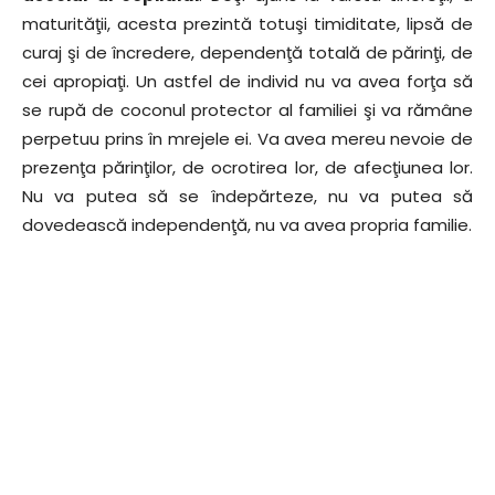
maturităţii, acesta prezintă totuşi timiditate, lipsă de
curaj şi de încredere, dependenţă totală de părinţi, de
cei apropiaţi. Un astfel de individ nu va avea forţa să
se rupă de coconul protector al familiei şi va rămâne
perpetuu prins în mrejele ei. Va avea mereu nevoie de
prezenţa părinţilor, de ocrotirea lor, de afecţiunea lor.
Nu va putea să se îndepărteze, nu va putea să
dovedească independenţă, nu va avea propria familie.