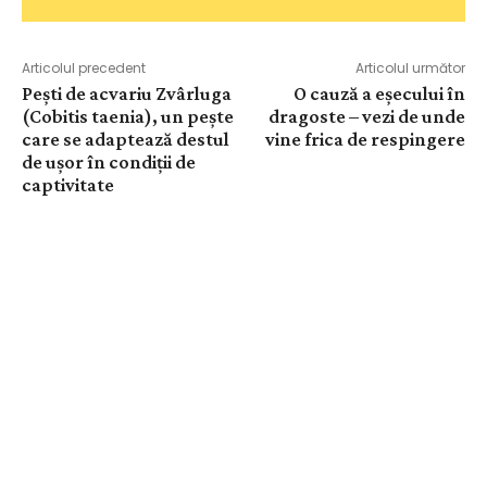
Articolul precedent
Articolul următor
Pești de acvariu Zvârluga
O cauză a eșecului în
(Cobitis taenia), un pește
dragoste – vezi de unde
care se adaptează destul
vine frica de respingere
de ușor în condiții de
captivitate