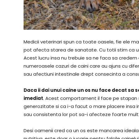
Medicii veterinari spun ca toate oasele, fie ele mar
pot afecta starea de sanatate. Cu totii stim ca 
Acest lucru insa nu trebuie sa ne faca sa credem c
numeroasele cazuri de caini care au ajuns cu difer
sau afectiuni intestinale drept consecinta a cons
Daca ii dai unui caine un os nu face decat sa
imediat
. Acest comportament il face pe stapan 
generozitate si ca i-a facut o mare placere insa i
sau consistenta lor pot sa-i afecteze foarte mul
Desi oamenii cred ca un os este mancarea ideala p
nutritiva, este doar o jucarie pentru falcile cainelui