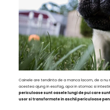
Cainele are tendinta de a manca lacom, de a nu m
acestea ajung in esofag, apoi in stomac si intestin
periculoase sunt oasele lungi de pui care sun
usor si transformate in aschii periculoase pe