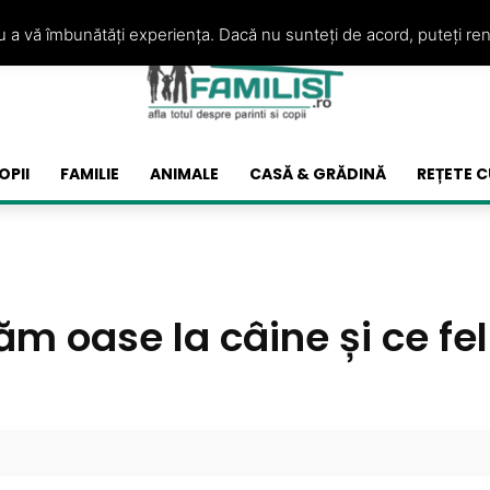
ru a vă îmbunătăți experiența. Dacă nu sunteți de acord, puteți re
OPII
FAMILIE
ANIMALE
CASĂ & GRĂDINĂ
REȚETE C
ăm oase la câine și ce fe