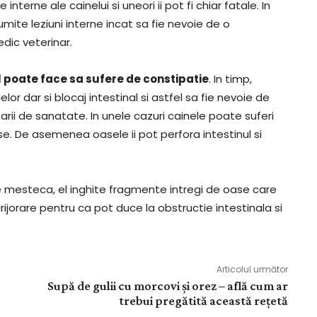
erne ale cainelui si uneori ii pot fi chiar fatale. In
mite leziuni interne incat sa fie nevoie de o
dic veterinar.
 il poate face sa sufere de constipatie
. In timp,
or dar si blocaj intestinal si astfel sa fie nevoie de
tarii de sanatate. In unele cazuri cainele poate suferi
e. De asemenea oasele ii pot perfora intestinul si
le mesteca, el inghite fragmente intregi de oase care
rijorare pentru ca pot duce la obstructie intestinala si
Articolul următor
Supă de gulii cu morcovi și orez – află cum ar
trebui pregătită această rețetă