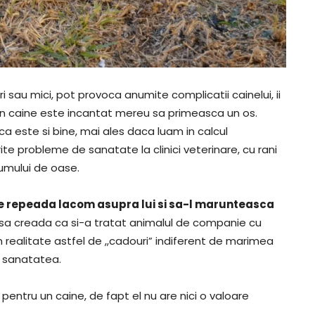
i sau mici, pot provoca anumite complicatii cainelui, ii
un caine este incantat mereu sa primeasca un os.
a este si bine, mai ales daca luam in calcul
ite probleme de sanatate la clinici veterinare, cu rani
umului de oase.
 se repeada lacom asupra lui si sa-l marunteasca
sa creada ca si-a tratat animalul de companie cu
n realitate astfel de ,,cadouri” indiferent de marimea
t sanatatea.
entru un caine, de fapt el nu are nici o valoare
.