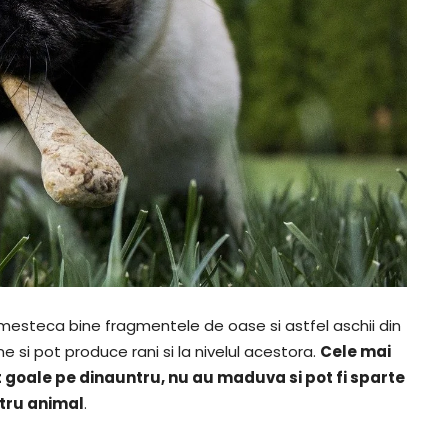
esteca bine fragmentele de oase si astfel aschii din
e si pot produce rani si la nivelul acestora.
Cele mai
t goale pe dinauntru, nu au maduva si pot fi sparte
ntru animal
.