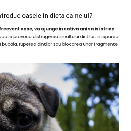
troduc oasele in dieta cainelui?
ecvent oase, va ajunge in cativa ani sa isi strice
oate provoca distrugerea smaltului dintilor, inteparea
atea bucala, ruperea dintilor sau blocarea unor fragmente