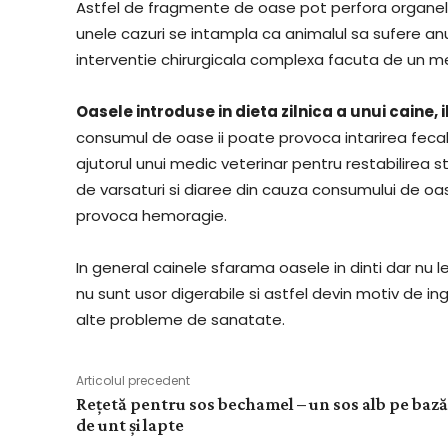
Astfel de fragmente de oase pot perfora organele int
unele cazuri se intampla ca animalul sa sufere anu
interventie chirurgicala complexa facuta de un me
Oasele introduse in dieta zilnica a unui caine,
consumul de oase ii poate provoca intarirea fecalel
ajutorul unui medic veterinar pentru restabilirea s
de varsaturi si diaree din cauza consumului de oas
provoca hemoragie.
In general cainele sfarama oasele in dinti dar nu 
nu sunt usor digerabile si astfel devin motiv de ing
alte probleme de sanatate.
Articolul precedent
Rețetă pentru sos bechamel – un sos alb pe bază
de unt și lapte