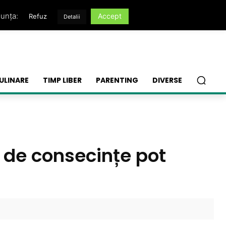
nunța:
Accept
Refuz
Detalii
ULINARE
TIMP LIBER
PARENTING
DIVERSE
l de consecințe pot