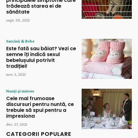
principalele simptome care
trădează starea ei de
sănătate
sept. 30, 2021
Sarcină & Bebe
Este fată sau băiat? Vezi ce
semne îți indică sexul
bebelușului potrivit
tradiției!
nov. 1, 2021
Nunți și mirese
Cele mai frumoase
discursuri pentru nuntă, ce
trebuie să spui pentru a
impresiona
dec. 27, 2021
CATEGORII POPULARE