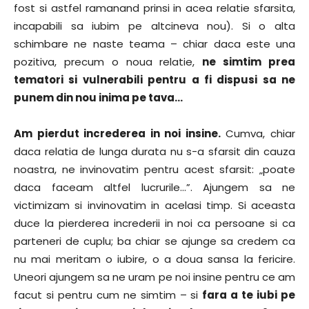
fost si astfel ramanand prinsi in acea relatie sfarsita,
incapabili sa iubim pe altcineva nou). Si o alta
schimbare ne naste teama – chiar daca este una
pozitiva, precum o noua relatie,
ne simtim prea
tematori si vulnerabili pentru a fi dispusi sa ne
punem din nou inima pe tava…
Am pierdut increderea in noi insine.
Cumva, chiar
daca relatia de lunga durata nu s-a sfarsit din cauza
noastra, ne invinovatim pentru acest sfarsit: „poate
daca faceam altfel lucrurile…”. Ajungem sa ne
victimizam si invinovatim in acelasi timp. Si aceasta
duce la pierderea increderii in noi ca persoane si ca
parteneri de cuplu; ba chiar se ajunge sa credem ca
nu mai meritam o iubire, o a doua sansa la fericire.
Uneori ajungem sa ne uram pe noi insine pentru ce am
facut si pentru cum ne simtim – si
fara a te iubi pe