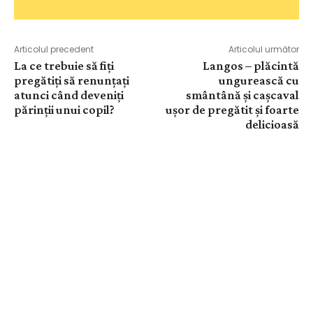
Articolul precedent
Articolul următor
La ce trebuie să fiți
Langos – plăcintă
pregătiți să renunțați
ungurească cu
atunci când deveniți
smântână și cașcaval
părinții unui copil?
ușor de pregătit și foarte
delicioasă