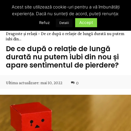
Acest site utilizează cookie-uri pentru a vă îmbunătăți
experiența. Dacă nu sunteți de acord, puteți renunța:
Accept
Refuz
Detalii
Dragoste și relații
De ce după o relație de lungă durată nu putem
iubi din...
De ce după o relație de lungă
durată nu putem iubi din nou și
apare sentimentul de pierdere?
Ultima actualizare:
mai 10, 2022
0