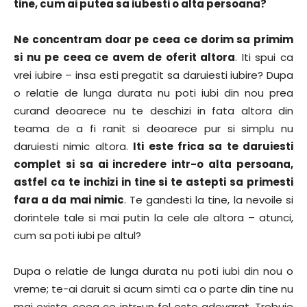
tine, cum ai putea sa iubesti o alta persoana?
Ne concentram doar pe ceea ce dorim sa primim
si nu pe ceea ce avem de oferit altora
. Iti spui ca
vrei iubire – insa esti pregatit sa daruiesti iubire? Dupa
o relatie de lunga durata nu poti iubi din nou prea
curand deoarece nu te deschizi in fata altora din
teama de a fi ranit si deoarece pur si simplu nu
daruiesti nimic altora.
Iti este frica sa te daruiesti
complet si sa ai incredere intr-o alta persoana,
astfel ca te inchizi in tine si te astepti sa primesti
fara a da mai nimic
. Te gandesti la tine, la nevoile si
dorintele tale si mai putin la cele ale altora – atunci,
cum sa poti iubi pe altul?
Dupa o relatie de lunga durata nu poti iubi din nou o
vreme; te-ai daruit si acum simti ca o parte din tine nu
mai exista, ceea ce intr-un fel este adevarat. Trebuie