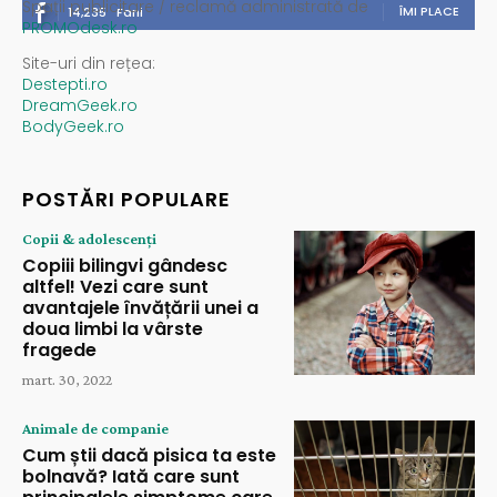
Spații publicitare / reclamă administrată de
ÎMI PLACE
14,235
Fani
PROMOdesk.ro
Site-uri din rețea:
Destepti.ro
DreamGeek.ro
BodyGeek.ro
POSTĂRI POPULARE
Copii & adolescenți
Copiii bilingvi gândesc
altfel! Vezi care sunt
avantajele învățării unei a
doua limbi la vârste
fragede
mart. 30, 2022
Animale de companie
Cum știi dacă pisica ta este
bolnavă? Iată care sunt