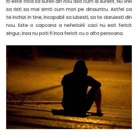
Iti este frica sa suferi din nou asa cum ai suferit. Nu vrei
sa risti sa mai simti cum mori pe dinauntru. Astfel ca
te inchizi in tine, incapabil sa iubesti, sa te daruiesti din
nou. Este o capcana a nefericirii: caci nu esti fericit
singur, insa nu poti fi inca fericit cu o alta persoana.