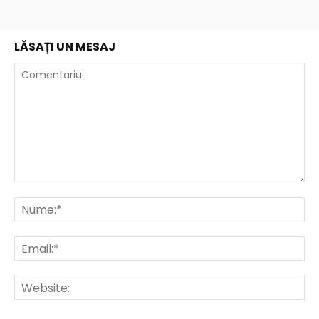
LĂSAȚI UN MESAJ
Comentariu:
Nu
Ema
Web