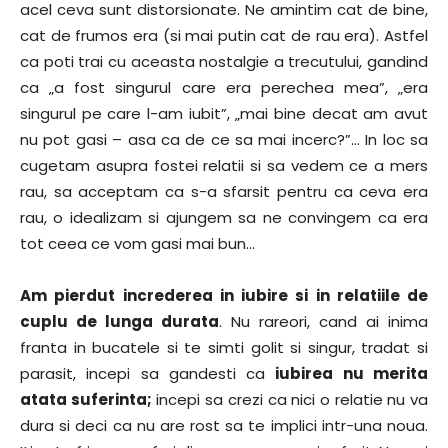
acel ceva sunt distorsionate. Ne amintim cat de bine,
cat de frumos era (si mai putin cat de rau era). Astfel
ca poti trai cu aceasta nostalgie a trecutului, gandind
ca „a fost singurul care era perechea mea”, „era
singurul pe care l-am iubit”, „mai bine decat am avut
nu pot gasi – asa ca de ce sa mai incerc?”… In loc sa
cugetam asupra fostei relatii si sa vedem ce a mers
rau, sa acceptam ca s-a sfarsit pentru ca ceva era
rau, o idealizam si ajungem sa ne convingem ca era
tot ceea ce vom gasi mai bun…
Am pierdut increderea in iubire si in relatiile de
cuplu de lunga durata
. Nu rareori, cand ai inima
franta in bucatele si te simti golit si singur, tradat si
parasit, incepi sa gandesti ca
iubirea nu merita
atata suferinta;
incepi sa crezi ca nici o relatie nu va
dura si deci ca nu are rost sa te implici intr-una noua.