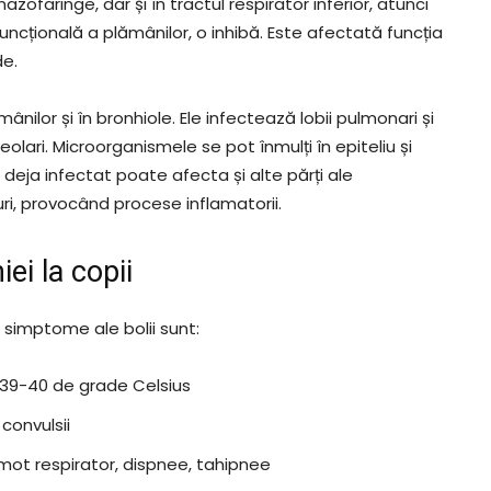
azofaringe, dar și în tractul respirator inferior, atunci
funcțională a plămânilor, o inhibă. Este afectată funcția
de.
nilor și în bronhiole. Ele infectează lobii pulmonari și
lari. Microorganismele se pot înmulți în epiteliu și
 deja infectat poate afecta și alte părți ale
uri, provocând procese inflamatorii.
i la copii
i simptome ale bolii sunt:
a 39-40 de grade Celsius
 convulsii
zgomot respirator, dispnee, tahipnee