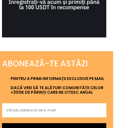
ABONEAZĂ-TE ASTĂZI
PENTRU A PRIMI INFORMAȚII EXCLUSIVE PE MAIL
DACĂ VREI SĂ TE ALĂTURI COMUNITĂȚII CELOR
+300K DE PĂRINȚI CARE NE CITESC ANUAL