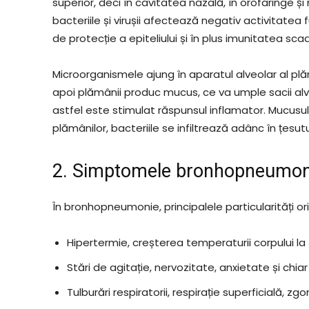
superior, deci în cavitatea nazală, în orofaringe și n
bacteriile și virușii afectează negativ activitatea 
de protecție a epiteliului și în plus imunitatea sca
Microorganismele ajung în aparatul alveolar al plămâ
apoi plămânii produc mucus, ce va umple sacii alveo
astfel este stimulat răspunsul inflamator. Mucusul
plămânilor, bacteriile se infiltrează adânc în țesut
2. Simptomele bronhopneumonie
În bronhopneumonie, principalele particularități or
Hipertermie, creșterea temperaturii corpului l
Stări de agitație, nervozitate, anxietate și chiar
Tulburări respiratorii, respirație superficială, 