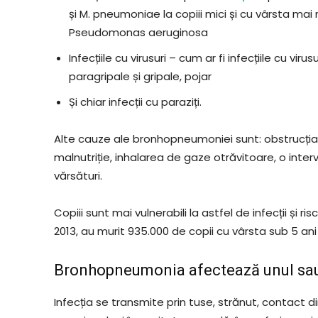
și M. pneumoniae la copiii mici și cu vârsta mai m
Pseudomonas aeruginosa
Infecțiile cu virusuri – cum ar fi infecțiile cu viru
paragripale și gripale, pojar
Și chiar infecții cu paraziți.
Alte cauze ale bronhopneumoniei sunt: obstrucția b
malnutriție, inhalarea de gaze otrăvitoare, o interv
vărsături.
Copiii sunt mai vulnerabili la astfel de infecții și 
2013, au murit 935.000 de copii cu vârsta sub 5 a
Bronhopneumonia afectează unul sau 
Infecția se transmite prin tuse, strănut, contact di