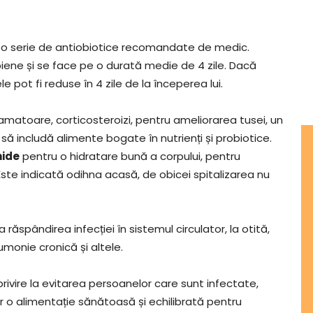
te o serie de antiobiotice recomandate de medic.
biene și se face pe o durată medie de 4 zile. Dacă
ot fi reduse în 4 zile de la începerea lui.
lamatoare, corticosteroizi, pentru ameliorarea tusei, un
să includă alimente bogate în nutrienți și probiotice.
hide
pentru o hidratare bună a corpului, pentru
. Este indicată odihna acasă, de obicei spitalizarea nu
răspândirea infecției în sistemul circulator, la otită,
monie cronică și altele.
ivire la evitarea persoanelor care sunt infectate,
r o alimentație sănătoasă și echilibrată pentru