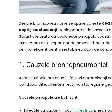
Despre bronhopneumonie se spune că este
cea 
copii și adolescenți
. Boala poate fi declanșată a
Statisticile arată că boala este principala cauză in
Prin urmare este important de prevenit boala, d
cel mai eficient pentru restabilirea stării de sănăta
1. Cauzele bronhopneumoniei
Această boală are anumiți factori determinanți car
boli dobândite, diferite infecții, vârstă, regiune ge
Cauzele principale ale bolii sunt:
Infecțiile cu bacterii – pot fi
infecții
cu pneumococ