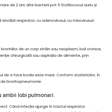
are de 2 ani; alte bacterii pot fi Stafilococul auriu și
sul sincițial respirator, cu adenovirusul, cu mixovirusuri
ronhiilor de un corp străin sau neoplasm, boli cronice,
enție chirurgicală sau aspirația de alimente, prin
riscul de a face boala este mare. Conform statisticilor, în
ni de bronhopneumonie.
ambii lobi pulmonari.
rect. Când infecția ajunge în tractul respirator