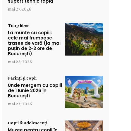
suport tehnic rapid
mai 27, 2026
Timp liber
La munte cu copiii:
cele mai frumoase
trasee de vară (la mai
puțin de 2-3 ore de
București)
mai 25, 2026
Părinți și copii
Unde mergem cu copiii
de 1 Iunie 2026 în
București
mai 22, 2026
Copii & adolescenți
Muzee pentru copii în