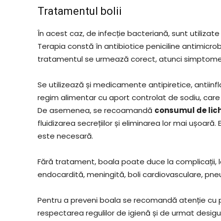
Tratamentul bolii
În acest caz, de infecție bacteriană, sunt utiliza
Terapia constă în antibiotice peniciline antimicro
tratamentul se urmează corect, atunci simptomele p
Se utilizează și medicamente antipiretice, antiinf
regim alimentar cu aport controlat de sodiu, care 
De asemenea, se recoamandă
consumul de lic
fluidizarea secrețiilor și eliminarea lor mai ușoară
este necesară.
Fără tratament, boala poate duce la complicații, la 
endocardită, meningită, boli cardiovasculare, pneu
Pentru a preveni boala se recomandă atenție cu pr
respectarea regulilor de igienă și de urmat desigu