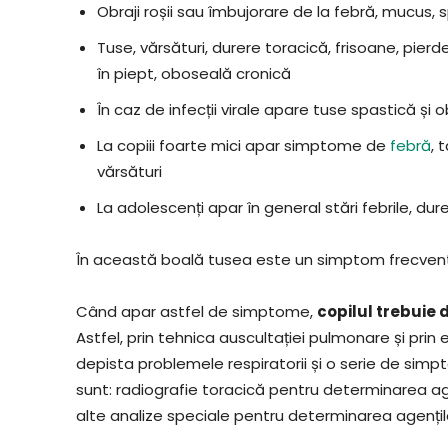
Obraji roșii sau îmbujorare de la febră, mucus
Tuse, vărsături, durere toracică, frisoane, pierd
în piept, oboseală cronică
În caz de infecții virale apare tuse spastică și 
La copiii foarte mici apar simptome de
febră
, 
vărsături
La adolescenți apar în general stări febrile, dure
În această boală tusea este un simptom frecvent 
Când apar astfel de simptome,
copilul trebuie 
Astfel, prin tehnica auscultației pulmonare și prin
depista problemele respiratorii și o serie de sim
sunt: radiografie toracică pentru determinarea 
alte analize speciale pentru determinarea agențilo