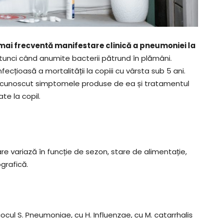
mai frecventă manifestare clinică a pneumoniei la
tunci când anumite bacterii pătrund în plămâni.
fecțioasă a mortalității la copiii cu vârsta sub 5 ani.
e cunoscut simptomele produse de ea și tratamentul
te la copil.
e variază în funcție de sezon, stare de alimentație,
ografică.
ul S. Pneumoniae, cu H. Influenzae, cu M. catarrhalis