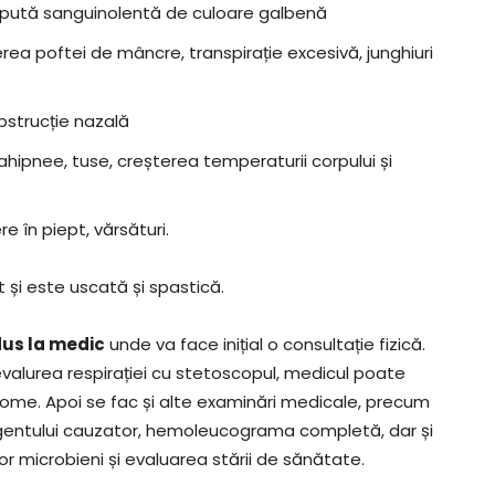
, spută sanguinolentă de culoare galbenă
erea poftei de mâncre, transpirație excesivă, junghiuri
obstrucție nazală
tahipnee, tuse, creșterea temperaturii corpului și
re în piept, vărsături.
și este uscată și spastică.
dus la medic
unde va face inițial o consultație fizică.
 evalurea respirației cu stetoscopul, medicul poate
ptome. Apoi se fac și alte examinări medicale, precum
agentului cauzator, hemoleucograma completă, dar și
r microbieni și evaluarea stării de sănătate.