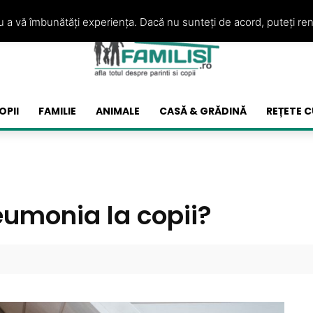
ru a vă îmbunătăți experiența. Dacă nu sunteți de acord, puteți re
OPII
FAMILIE
ANIMALE
CASĂ & GRĂDINĂ
REȚETE C
umonia la copii?