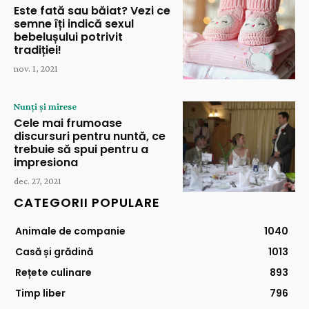
Este fată sau băiat? Vezi ce
semne îți indică sexul
bebelușului potrivit
tradiției!
nov. 1, 2021
Nunți și mirese
Cele mai frumoase
discursuri pentru nuntă, ce
trebuie să spui pentru a
impresiona
dec. 27, 2021
CATEGORII POPULARE
Animale de companie
1040
Casă și grădină
1013
Rețete culinare
893
Timp liber
796