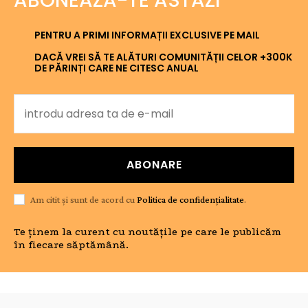
ABONEAZĂ-TE ASTĂZI
PENTRU A PRIMI INFORMAȚII EXCLUSIVE PE MAIL
DACĂ VREI SĂ TE ALĂTURI COMUNITĂȚII CELOR +300K
DE PĂRINȚI CARE NE CITESC ANUAL
ABONARE
Am citit și sunt de acord cu
Politica de confidențialitate
.
Te ținem la curent cu noutățile pe care le publicăm
în fiecare săptămână.