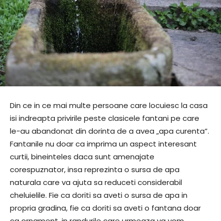
Din ce in ce mai multe persoane care locuiesc la casa
isi indreapta privirile peste clasicele fantani pe care
le-au abandonat din dorinta de a avea „apa curenta”.
Fantanile nu doar ca imprima un aspect interesant
curtii, bineinteles daca sunt amenajate
corespuznator, insa reprezinta o sursa de apa
naturala care va ajuta sa reduceti considerabil
cheluielile. Fie ca doriti sa aveti o sursa de apa in
propria gradina, fie ca doriti sa aveti o fantana doar
ca ornament, in randurile care urmeaza va vom