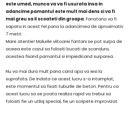
este umed, munca va va fi usurata insa in
adancime pamantul este mult mai dens si va fi
mai greu sa il scoateti din groapa
. Fanatana va fi
sapata in acest fel pana la adancimea de aproximativ
7 metri.
Mare atentie! Malurile viitoarei fantani se pot surpa de
aceea este cazul sa folositi bucati de scandura,
acestea fixand pamantul si impiedicand surparea.
Nu va mai dura mult pana cand apa va iesi la
suprafata. De indata ce acest lucru s-a intamplat,
este momentul sa fixati tuburile de beton. Pentru ca
acest lucru sa se poata realiza rapid va trebui sa
folositi fie un utilaj special, fie un scripete improvizat.