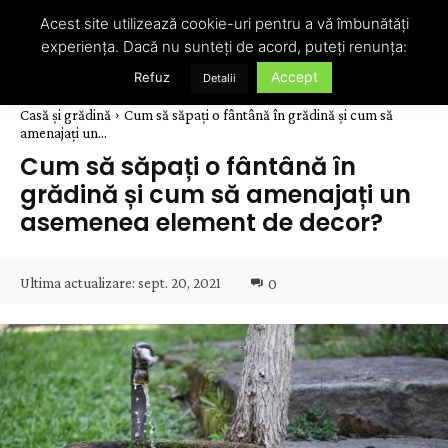
Acest site utilizează cookie-uri pentru a vă îmbunătăți
experiența. Dacă nu sunteți de acord, puteți renunța:
Accept
Refuz
Detalii
Casă și grădină
Cum să săpați o fântână în grădină și cum să
amenajați un...
Cum să săpați o fântână în
grădină și cum să amenajați un
asemenea element de decor?
Ultima actualizare:
sept. 20, 2021
0