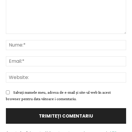
Comentariu:
Nu
Ema
Web
Salvați numele meu, adresa de e-mail și site-ul web în acest
browser pentru data viitoare i comentariu.