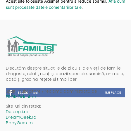
Acest site folosește Akismet pentru a reduce spamul.
Află cum
sunt procesate datele comentariilor tale
.
Discutăm despre situațiile de zi cu zi ale vieții de familie:
dragoste, relații, nunți și ocazii speciale, sarcină, animale,
casă și grădină, rețete și timp liber.
Spații publicitare / reclamă administrată de
ÎMI PLACE
14,235
Fani
PROMOdesk.ro
Site-uri din rețea:
Destepti.ro
DreamGeek.ro
BodyGeek.ro