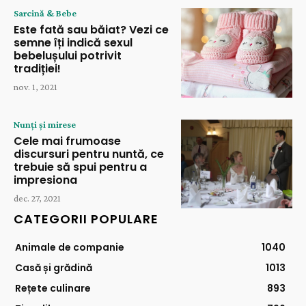
Sarcină & Bebe
Este fată sau băiat? Vezi ce
semne îți indică sexul
bebelușului potrivit
tradiției!
nov. 1, 2021
Nunți și mirese
Cele mai frumoase
discursuri pentru nuntă, ce
trebuie să spui pentru a
impresiona
dec. 27, 2021
CATEGORII POPULARE
Animale de companie
1040
Casă și grădină
1013
Rețete culinare
893