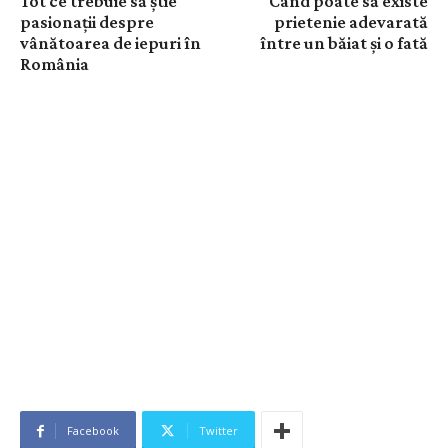
Tot ce trebuie să știe
Când poate să existe
pasionații despre
prietenie adevarată
vânătoarea de iepuri în
între un băiat și o fată
România
Facebook
Twitter