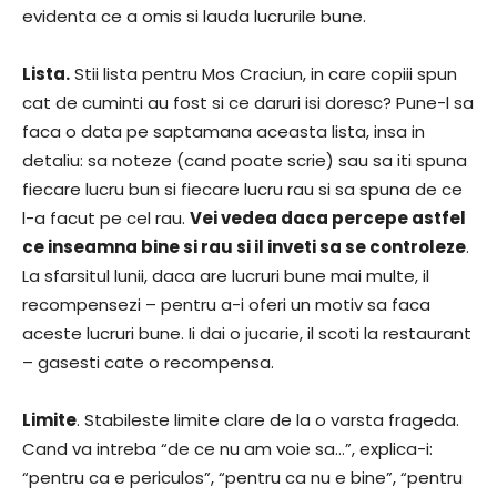
evidenta ce a omis si lauda lucrurile bune.
Lista.
Stii lista pentru Mos Craciun, in care copiii spun
cat de cuminti au fost si ce daruri isi doresc? Pune-l sa
faca o data pe saptamana aceasta lista, insa in
detaliu: sa noteze (cand poate scrie) sau sa iti spuna
fiecare lucru bun si fiecare lucru rau si sa spuna de ce
l-a facut pe cel rau.
Vei vedea daca percepe astfel
ce inseamna bine si rau si il inveti sa se controleze
.
La sfarsitul lunii, daca are lucruri bune mai multe, il
recompensezi – pentru a-i oferi un motiv sa faca
aceste lucruri bune. Ii dai o jucarie, il scoti la restaurant
– gasesti cate o recompensa.
Limite
. Stabileste limite clare de la o varsta frageda.
Cand va intreba “de ce nu am voie sa…”, explica-i:
“pentru ca e periculos”, “pentru ca nu e bine”, “pentru