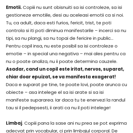
Emotii.
Copiii nu sunt obisnuiti sa isi controleze, sa isi
gestioneze emotiile, desi au aceleasi emotii ca si noi.
Tu, ca adult, daca esti furios, fericit, trist, te poti
controla si iti poti diminua manifestarile – incerci sa nu
tipi, sa nu plangi, sa nu topai de fericire in public…
Pentru copil insa, nu este posibil sa isi controleze o
emotie – in special una negativa – mai ales pentru ca
nu o poate analiza, nu ii poate determina cauzele.
Asadar, cand un copil este iritat, nervos, suparat,
chiar doar epuizat, se va manifesta exagerat!
Daca e suparat pe tine, te poate lovi, poate arunca cu
obiecte – asa intelege el sa isi arate si sa isi
manifeste supararea. Iar daca tu te enervezi la randul
tau si il pedepsesti, ii arati ca nu il poti intelege!
Limbaj
. Copiii pana la sase ani nu prea se pot exprima
adecvat prin vocabular, ci prin limbajul corporal. De