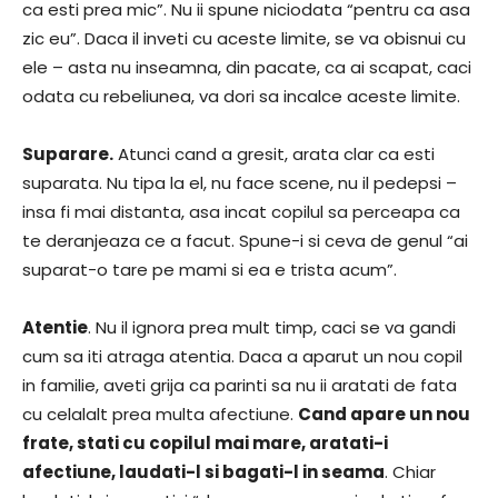
ca esti prea mic”. Nu ii spune niciodata “pentru ca asa
zic eu”. Daca il inveti cu aceste limite, se va obisnui cu
ele – asta nu inseamna, din pacate, ca ai scapat, caci
odata cu rebeliunea, va dori sa incalce aceste limite.
Suparare.
Atunci cand a gresit, arata clar ca esti
suparata. Nu tipa la el, nu face scene, nu il pedepsi –
insa fi mai distanta, asa incat copilul sa perceapa ca
te deranjeaza ce a facut. Spune-i si ceva de genul “ai
suparat-o tare pe mami si ea e trista acum”.
Atentie
. Nu il ignora prea mult timp, caci se va gandi
cum sa iti atraga atentia. Daca a aparut un nou copil
in familie, aveti grija ca parinti sa nu ii aratati de fata
cu celalalt prea multa afectiune.
Cand apare un nou
frate, stati cu copilul mai mare, aratati-i
afectiune, laudati-l si bagati-l in seama
. Chiar