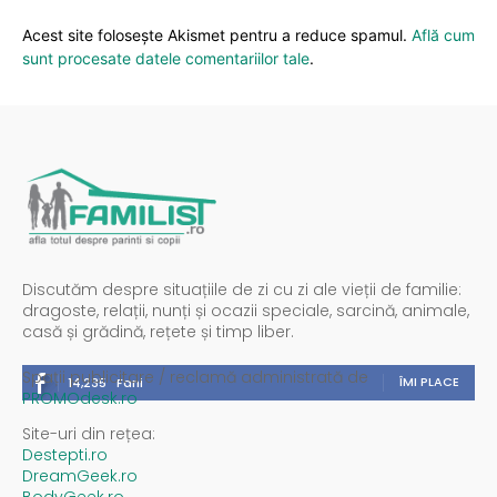
Acest site folosește Akismet pentru a reduce spamul.
Află cum
sunt procesate datele comentariilor tale
.
Discutăm despre situațiile de zi cu zi ale vieții de familie:
dragoste, relații, nunți și ocazii speciale, sarcină, animale,
casă și grădină, rețete și timp liber.
Spații publicitare / reclamă administrată de
ÎMI PLACE
14,235
Fani
PROMOdesk.ro
Site-uri din rețea:
Destepti.ro
DreamGeek.ro