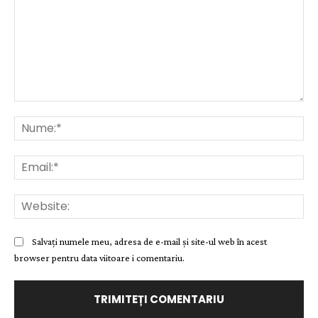
Comentariu:
Nu
Ema
Web
Salvați numele meu, adresa de e-mail și site-ul web în acest
browser pentru data viitoare i comentariu.