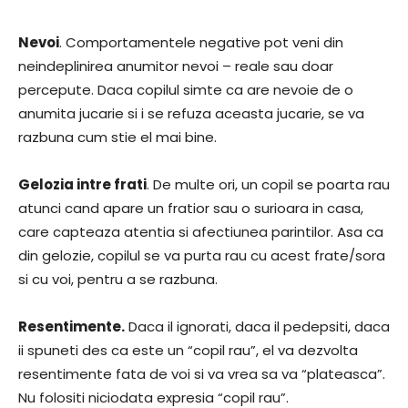
Nevoi
. Comportamentele negative pot veni din
neindeplinirea anumitor nevoi – reale sau doar
percepute. Daca copilul simte ca are nevoie de o
anumita jucarie si i se refuza aceasta jucarie, se va
razbuna cum stie el mai bine.
Gelozia intre frati
. De multe ori, un copil se poarta rau
atunci cand apare un fratior sau o surioara in casa,
care capteaza atentia si afectiunea parintilor. Asa ca
din gelozie, copilul se va purta rau cu acest frate/sora
si cu voi, pentru a se razbuna.
Resentimente.
Daca il ignorati, daca il pedepsiti, daca
ii spuneti des ca este un “copil rau”, el va dezvolta
resentimente fata de voi si va vrea sa va “plateasca”.
Nu folositi niciodata expresia “copil rau”.