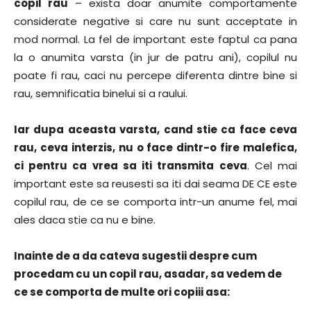
copil rau
– exista doar anumite comportamente
considerate negative si care nu sunt acceptate in
mod normal. La fel de important este faptul ca pana
la o anumita varsta (in jur de patru ani), copilul nu
poate fi rau, caci nu percepe diferenta dintre bine si
rau, semnificatia binelui si a raului.
Iar dupa aceasta varsta, cand stie ca face ceva
rau, ceva interzis, nu o face dintr-o fire malefica,
ci pentru ca vrea sa iti transmita ceva
. Cel mai
important este sa reusesti sa iti dai seama DE CE este
copilul rau, de ce se comporta intr-un anume fel, mai
ales daca stie ca nu e bine.
Inainte de a da cateva sugestii despre cum
procedam cu un copil rau, asadar, sa vedem de
ce se comporta de multe ori copiii asa: