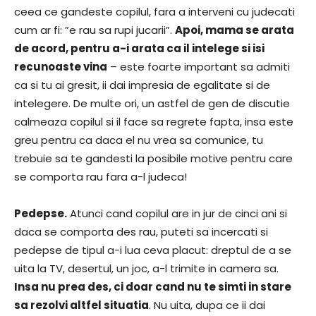
ceea ce gandeste copilul, fara a interveni cu judecati
cum ar fi: ”e rau sa rupi jucarii”.
Apoi, mama se arata
de acord, pentru a-i arata ca il intelege si isi
recunoaste vina
– este foarte important sa admiti
ca si tu ai gresit, ii dai impresia de egalitate si de
intelegere. De multe ori, un astfel de gen de discutie
calmeaza copilul si il face sa regrete fapta, insa este
greu pentru ca daca el nu vrea sa comunice, tu
trebuie sa te gandesti la posibile motive pentru care
se comporta rau fara a-l judeca!
Pedepse.
Atunci cand copilul are in jur de cinci ani si
daca se comporta des rau, puteti sa incercati si
pedepse de tipul a-i lua ceva placut: dreptul de a se
uita la TV, desertul, un joc, a-l trimite in camera sa.
Insa nu prea des, ci doar cand nu te simti in stare
sa rezolvi altfel situatia
. Nu uita, dupa ce ii dai