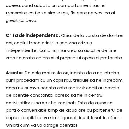
aceea, cand adopta un comportament rau, el
transmite ca fie se simte rau, fie este nervos, ca ai
gresit cu ceva.
Criza de independenta.
Chiar de la varsta de doi-trei
ani, copilul trece printr-o asa zisa criza a
independentei, cand nu mai vrea sa asculte de tine,
vrea sa arate ca are si el propria lui opinie si preferinte.
Atentie
. De cele mai mule ori, inainte de a ne intreba
cum procedam cu un copil rau, trebuie sa ne intrebam
daca nu cumva acesta este motivul: copiii au nevoie
de atentie constanta, doresc sa fie in centrul
activitatilor si sa se stie implicati. Este de ajuns sa
porti o conversatie timp de doua ore cu partenerul de
cuplu si copilul se va simti ignorat, inutil, lasat in afara.
Ghiciti cum va va atrage atentia!