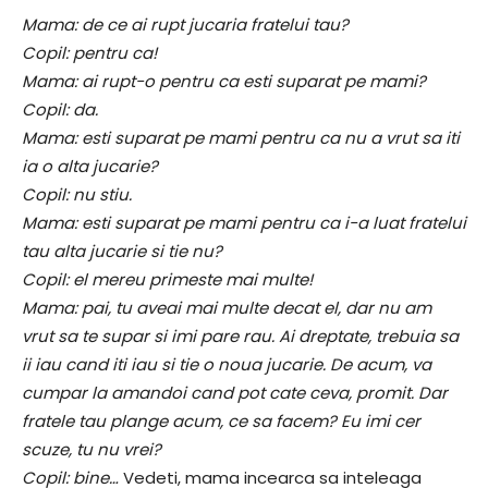
Mama: de ce ai rupt jucaria fratelui tau?
Copil: pentru ca!
Mama: ai rupt-o pentru ca esti suparat pe mami?
Copil: da.
Mama: esti suparat pe mami pentru ca nu a vrut sa iti
ia o alta jucarie?
Copil: nu stiu.
Mama: esti suparat pe mami pentru ca i-a luat fratelui
tau alta jucarie si tie nu?
Copil: el mereu primeste mai multe!
Mama: pai, tu aveai mai multe decat el, dar nu am
vrut sa te supar si imi pare rau. Ai dreptate, trebuia sa
ii iau cand iti iau si tie o noua jucarie. De acum, va
cumpar la amandoi cand pot cate ceva, promit. Dar
fratele tau plange acum, ce sa facem? Eu imi cer
scuze, tu nu vrei?
Copil: bine…
Vedeti, mama incearca sa inteleaga