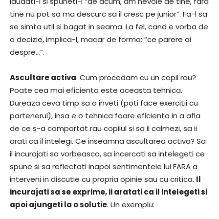
laudati-l si spuneti-i “de acum, am nevoie de tine, fara
tine nu pot sa ma descurc sa il cresc pe junior”. Fa-l sa
se simta util si bagat in seama. La fel, cand e vorba de
o decizie, implica-l, macar de forma: “ce parere ai
despre…”.
Ascultare activa
. Cum procedam cu un copil rau?
Poate cea mai eficienta este aceasta tehnica.
Dureaza ceva timp sa o inveti (poti face exercitii cu
partenerul), insa e o tehnica foare eficienta in a afla
de ce s-a comportat rau copilul si sa il calmezi, sa ii
arati ca il intelegi. Ce inseamna ascultarea activa? Sa
il incurajati sa vorbeasca, sa incercati sa intelegeti ce
spune si sa reflectati inapoi sentimentele lui FARA a
interveni in discutie cu propria opinie sau cu critica.
Il
incurajati sa se exprime, ii aratati ca il intelegeti si
apoi ajungeti la o solutie
. Un exemplu: