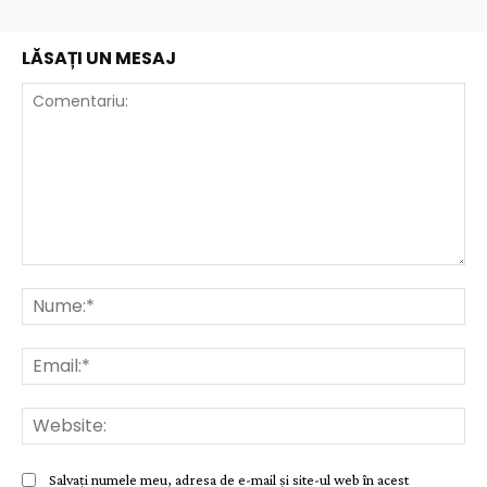
LĂSAȚI UN MESAJ
Comentariu:
Nu
Ema
Web
Salvați numele meu, adresa de e-mail și site-ul web în acest