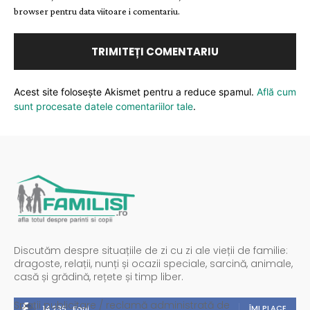
browser pentru data viitoare i comentariu.
Acest site folosește Akismet pentru a reduce spamul.
Află cum
sunt procesate datele comentariilor tale
.
Discutăm despre situațiile de zi cu zi ale vieții de familie:
dragoste, relații, nunți și ocazii speciale, sarcină, animale,
casă și grădină, rețete și timp liber.
Spații publicitare / reclamă administrată de
ÎMI PLACE
14,235
Fani