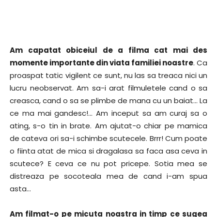
Am capatat obiceiul de a filma cat mai des
momente importante din viata familiei noastre
. Ca
proaspat tatic vigilent ce sunt, nu las sa treaca nici un
lucru neobservat. Am sa-i arat filmuletele cand o sa
creasca, cand o sa se plimbe de mana cu un baiat… La
ce ma mai gandesc!… Am inceput sa am curaj sa o
ating, s-o tin in brate. Am ajutat-o chiar pe mamica
de cateva ori sa-i schimbe scutecele. Brrr! Cum poate
o fiinta atat de mica si dragalasa sa faca asa ceva in
scutece? E ceva ce nu pot pricepe. Sotia mea se
distreaza pe socoteala mea de cand i-am spua
asta…
Am filmat-o pe micuta noastra in timp ce sugea