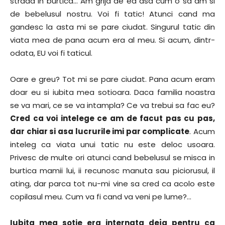
strada in burtica… Am grija de ea asa cum o sa am si
de bebelusul nostru. Voi fi tatic! Atunci cand ma
gandesc la asta mi se pare ciudat. Singurul tatic din
viata mea de pana acum era al meu. Si acum, dintr-
odata, EU voi fi taticul.
Oare e greu? Tot mi se pare ciudat. Pana acum eram
doar eu si iubita mea sotioara. Daca familia noastra
se va mari, ce se va intampla? Ce va trebui sa fac eu?
Cred ca voi intelege ce am de facut pas cu pas,
dar chiar si asa lucrurile imi par complicate
. Acum
inteleg ca viata unui tatic nu este deloc usoara.
Privesc de multe ori atunci cand bebelusul se misca in
burtica mamii lui, ii recunosc manuta sau piciorusul, il
ating, dar parca tot nu-mi vine sa cred ca acolo este
copilasul meu. Cum va fi cand va veni pe lume?…
Iubita mea sotie era internata deja pentru ca