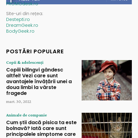
PROMOdesk.ro
Site-uri din rețea:
Destepti.ro
DreamGeek.ro
BodyGeek.ro
POSTĂRI POPULARE
Copii & adolescenți
Copiii bilingvi gândesc
altfel! Vezi care sunt
avantajele învățării unei a
doua limbi la vârste
fragede
mart. 30, 2022
Animale de companie
Cum știi dacă pisica ta este
bolnavă? Iată care sunt
principalele simptome care