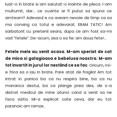
luat-o in brate si am sarutat-o inainte de pleca. I-am
multumit, dar… ce cuvinte ar fi putut sa spuna ce
simteam? Adevarul e ca aveam nevoie de timp ca sa
ma conving ca totul e adevarat. ERAM TATIC! Am
sarbatorit cu prietenii seara, dupa ce am fost sa-mi
vad “fetele”. De-acum, asa o sa fie: am doua fete!…
Fetele mele au venit acasa. M-am speriat de cat
de mica si galagioasa e bebelusa noastra. M-am
tot invartit in jurul lor nestiind ce sa fac
. Oricum, mi-
e frica sa o iau in brate. Pare atat de fragila! Am tot
intrat in panica ba ca nu respira bine, ba ca nu
mananca destul, ba ca plange prea des, de s-a
distrat medicul de mine atunci cand a venit sa ne
faca vizita. Mi-a explicat cate ceva, dar eu tot
paranoic am ramas.