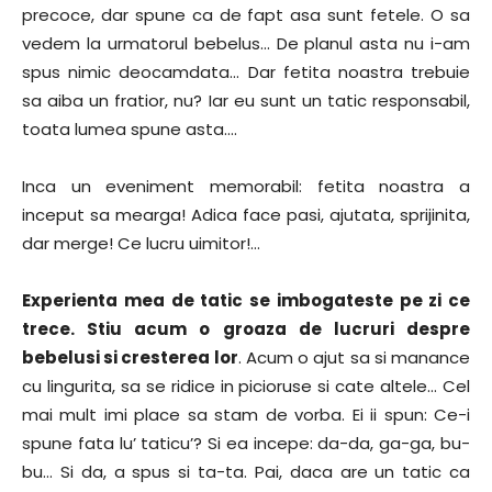
precoce, dar spune ca de fapt asa sunt fetele. O sa
vedem la urmatorul bebelus… De planul asta nu i-am
spus nimic deocamdata… Dar fetita noastra trebuie
sa aiba un fratior, nu? Iar eu sunt un tatic responsabil,
toata lumea spune asta….
Inca un eveniment memorabil: fetita noastra a
inceput sa mearga! Adica face pasi, ajutata, sprijinita,
dar merge! Ce lucru uimitor!…
Experienta mea de tatic se imbogateste pe zi ce
trece. Stiu acum o groaza de lucruri despre
bebelusi si cresterea lor
. Acum o ajut sa si manance
cu lingurita, sa se ridice in picioruse si cate altele… Cel
mai mult imi place sa stam de vorba. Ei ii spun: Ce-i
spune fata lu’ taticu’? Si ea incepe: da-da, ga-ga, bu-
bu… Si da, a spus si ta-ta. Pai, daca are un tatic ca