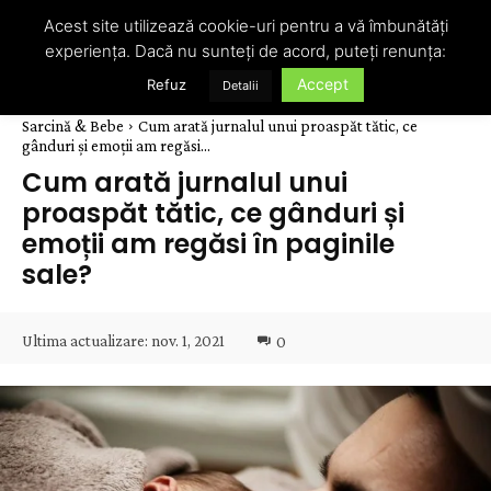
Acest site utilizează cookie-uri pentru a vă îmbunătăți
experiența. Dacă nu sunteți de acord, puteți renunța:
Accept
Refuz
Detalii
Sarcină & Bebe
Cum arată jurnalul unui proaspăt tătic, ce
gânduri și emoții am regăsi...
Cum arată jurnalul unui
proaspăt tătic, ce gânduri și
emoții am regăsi în paginile
sale?
Ultima actualizare:
nov. 1, 2021
0