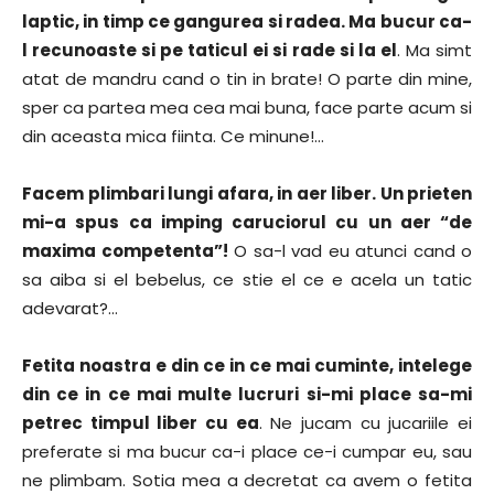
laptic, in timp ce gangurea si radea. Ma bucur ca-
l recunoaste si pe taticul ei si rade si la el
. Ma simt
atat de mandru cand o tin in brate! O parte din mine,
sper ca partea mea cea mai buna, face parte acum si
din aceasta mica fiinta. Ce minune!…
Facem plimbari lungi afara, in aer liber. Un prieten
mi-a spus ca imping caruciorul cu un aer “de
maxima competenta”!
O sa-l vad eu atunci cand o
sa aiba si el bebelus, ce stie el ce e acela un tatic
adevarat?…
Fetita noastra e din ce in ce mai cuminte, intelege
din ce in ce mai multe lucruri si-mi place sa-mi
petrec timpul liber cu ea
. Ne jucam cu jucariile ei
preferate si ma bucur ca-i place ce-i cumpar eu, sau
ne plimbam. Sotia mea a decretat ca avem o fetita