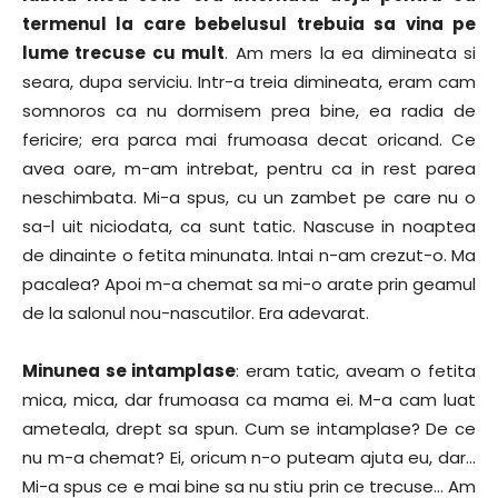
termenul la care bebelusul trebuia sa vina pe
lume trecuse cu mult
. Am mers la ea dimineata si
seara, dupa serviciu. Intr-a treia dimineata, eram cam
somnoros ca nu dormisem prea bine, ea radia de
fericire; era parca mai frumoasa decat oricand. Ce
avea oare, m-am intrebat, pentru ca in rest parea
neschimbata. Mi-a spus, cu un zambet pe care nu o
sa-l uit niciodata, ca sunt tatic. Nascuse in noaptea
de dinainte o fetita minunata. Intai n-am crezut-o. Ma
pacalea? Apoi m-a chemat sa mi-o arate prin geamul
de la salonul nou-nascutilor. Era adevarat.
Minunea se intamplase
: eram tatic, aveam o fetita
mica, mica, dar frumoasa ca mama ei. M-a cam luat
ameteala, drept sa spun. Cum se intamplase? De ce
nu m-a chemat? Ei, oricum n-o puteam ajuta eu, dar…
Mi-a spus ce e mai bine sa nu stiu prin ce trecuse… Am