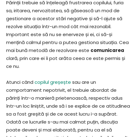
Părinții trebuie să înțeleagă frustrarea copilului, furia
sa, iritarea, nervozitatea, să găsească un mod de
gestionare a acestor stări negative și să-l ajute să
rezolve situația într-un mod cât mai rezonabil.
Important este să nu se enerveze și ei, ci să-și
mențină calmul pentru a putea gestiona situația. Cea
mai bună metodă de rezolvare este
comunicarea
clară, prin care ei îi pot arăta ceea ce este permis și
ce nu.
Atunci când
copilul greșește
sau are un
comportament nepotrivit, el trebuie abordat de
părinți într-o manieră prietenoască, respectiv adus
într-un loc liniștit, unde să i se explice de ce atitudinea
sa a fost greșită și de ce acest lucru i-a supărat.
Odată ce lucrurile s-au mai calmat puțin, discuția
poate deveni și mai elaborată, pentru ca el să