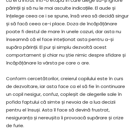
că el a intrat într-o etapă în care alege să-și ignore
părinții și să nu le mai asculte indicațiile. El aude și
înțelege ceea ce i se spune, însă vrea să decidă singur
și să facă ceea ce-i place. Doza de încăpățânare
poate fi destul de mare în unele cazuri, dar asta nu
înseamnă că el face inteționat asta pentru a-și
supăra părinții. El pur și simplu dezvoltă acest
comportament și chiar nu știe nimic despre sfidare și
încăpățânare la vârsta pe care o are.
Conform cercetătorilor, creierul copilului este în curs
de dezvoltare, iar asta face ca el să fie în continuare
un copil nesigur, confuz, copleșit de alegerile sale în
pofida faptului că simte și nevoia de a lua decizii
pentru el însuși. Asta îl face să devină frustrat,
nesiguranța și nereușita îi provoacă supărare și crize
de furie.