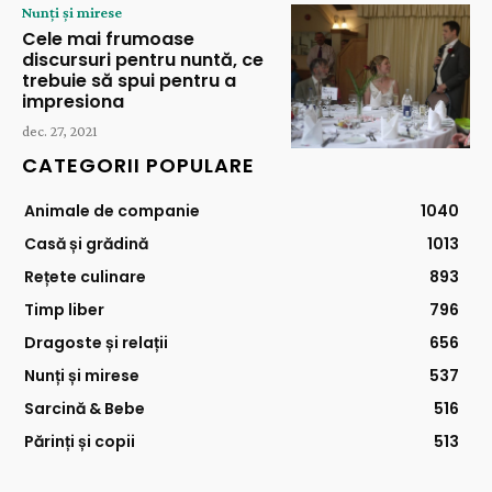
Nunți și mirese
Cele mai frumoase
discursuri pentru nuntă, ce
trebuie să spui pentru a
impresiona
dec. 27, 2021
CATEGORII POPULARE
Animale de companie
1040
Casă și grădină
1013
Rețete culinare
893
Timp liber
796
Dragoste și relații
656
Nunți și mirese
537
Sarcină & Bebe
516
Părinți și copii
513