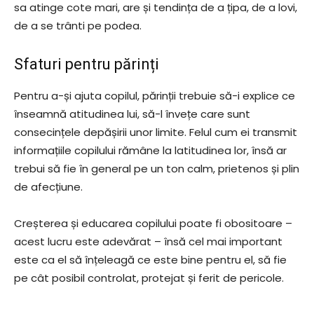
sa atinge cote mari, are și tendința de a țipa, de a lovi,
de a se trânti pe podea.
Sfaturi pentru părinți
Pentru a-și ajuta copilul, părinții trebuie să-i explice ce
înseamnă atitudinea lui, să-l învețe care sunt
consecințele depășirii unor limite. Felul cum ei transmit
informațiile copilului rămâne la latitudinea lor, însă ar
trebui să fie în general pe un ton calm, prietenos și plin
de afecțiune.
Creșterea și educarea copilului poate fi obositoare –
acest lucru este adevărat – însă cel mai important
este ca el să înțeleagă ce este bine pentru el, să fie
pe cât posibil controlat, protejat și ferit de pericole.