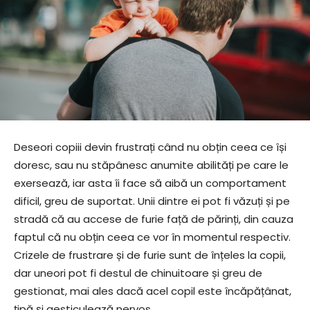
Deseori copiii devin frustrați când nu obțin ceea ce își
doresc, sau nu stăpânesc anumite abilități pe care le
exersează, iar asta îi face să aibă un comportament
dificil, greu de suportat. Unii dintre ei pot fi văzuți și pe
stradă că au accese de furie față de părinți, din cauza
faptul că nu obțin ceea ce vor în momentul respectiv.
Crizele de frustrare și de furie sunt de înțeles la copii,
dar uneori pot fi destul de chinuitoare și greu de
gestionat, mai ales dacă acel copil este încăpățânat,
țipă și gesticulează nervos.