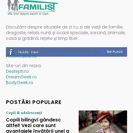
Discutăm despre situațiile de zi cu zi ale vieții de familie:
dragoste, relații, nunți și ocazii speciale, sarcină, animale,
casă și grădină, rețete și timp liber.
Spații publicitare / reclamă administrată de
ÎMI PLACE
14,235
Fani
PROMOdesk.ro
Site-uri din rețea:
Destepti.ro
DreamGeek.ro
BodyGeek.ro
POSTĂRI POPULARE
Copii & adolescenți
Copiii bilingvi gândesc
altfel! Vezi care sunt
avantajele învățării unei a