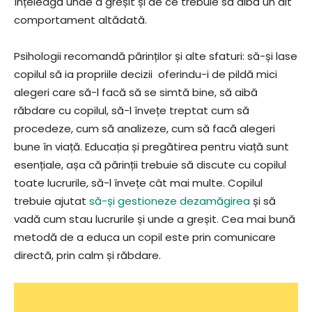
înțeleagă unde a greșit și de ce trebuie să aibă un alt
comportament altădată.
Psihologii recomandă părinților și alte sfaturi: să-și lase
copilul să ia propriile decizii oferindu-i de pildă mici
alegeri care să-l facă să se simtă bine, să aibă
răbdare cu copilul, să-l învețe treptat cum să
procedeze, cum să analizeze, cum să facă alegeri
bune în viață. Educația și pregătirea pentru viață sunt
esențiale, așa că părinții trebuie să discute cu copilul
toate lucrurile, să-l învețe cât mai multe. Copilul
trebuie ajutat
să-și gestioneze dezamăgirea
și să
vadă cum stau lucrurile și unde a greșit. Cea mai bună
metodă de a educa un copil este prin comunicare
directă, prin calm și răbdare.