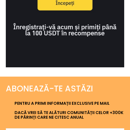
ABONEAZĂ-TE ASTĂZI
PENTRU A PRIMI INFORMAȚII EXCLUSIVE PE MAIL
DACĂ VREI SĂ TE ALĂTURI COMUNITĂȚII CELOR +300K
DE PĂRINȚI CARE NE CITESC ANUAL