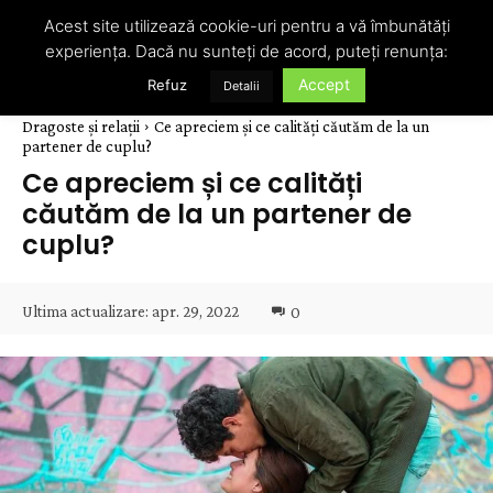
Acest site utilizează cookie-uri pentru a vă îmbunătăți
experiența. Dacă nu sunteți de acord, puteți renunța:
Accept
Refuz
Detalii
Dragoste și relații
Ce apreciem și ce calități căutăm de la un
partener de cuplu?
Ce apreciem și ce calități
căutăm de la un partener de
cuplu?
Ultima actualizare:
apr. 29, 2022
0