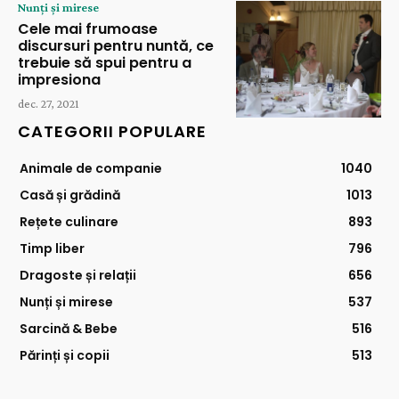
Nunți și mirese
Cele mai frumoase
discursuri pentru nuntă, ce
trebuie să spui pentru a
impresiona
dec. 27, 2021
CATEGORII POPULARE
Animale de companie
1040
Casă și grădină
1013
Rețete culinare
893
Timp liber
796
Dragoste și relații
656
Nunți și mirese
537
Sarcină & Bebe
516
Părinți și copii
513