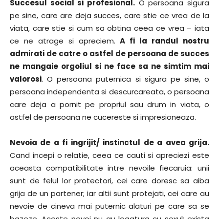
Succesul social si profesional.
O persoana sigura
pe sine, care are deja succes, care stie ce vrea de la
viata, care stie si cum sa obtina ceea ce vrea – iata
ce ne atrage si apreciem.
A fi la randul nostru
admirati de catre o astfel de persoana de succes
ne mangaie orgoliul si ne face sa ne simtim mai
valorosi
. O persoana puternica si sigura pe sine, o
persoana independenta si descurcareata, o persoana
care deja a pornit pe propriul sau drum in viata, o
astfel de persoana ne cucereste si impresioneaza.
Nevoia de a fi ingrijit/ instinctul de a avea grija.
Cand incepi o relatie, ceea ce cauti si apreciezi este
aceasta compatibilitate intre nevoile fiecaruia: unii
sunt de felul lor protectori, cei care doresc sa aiba
grija de un partener; iar altii sunt protejati, cei care au
nevoie de cineva mai puternic alaturi pe care sa se
bazeze. Aceste nevoi nu au legatura cu sexul: exista