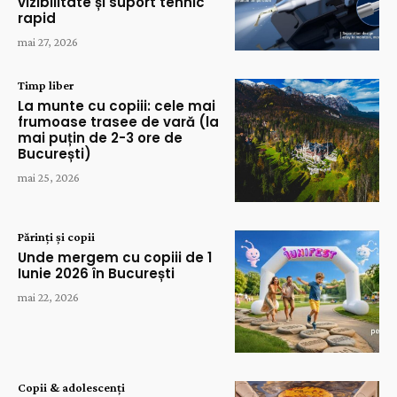
vizibilitate și suport tehnic
rapid
mai 27, 2026
Timp liber
La munte cu copiii: cele mai
frumoase trasee de vară (la
mai puțin de 2-3 ore de
București)
mai 25, 2026
Părinți și copii
Unde mergem cu copiii de 1
Iunie 2026 în București
mai 22, 2026
Copii & adolescenți