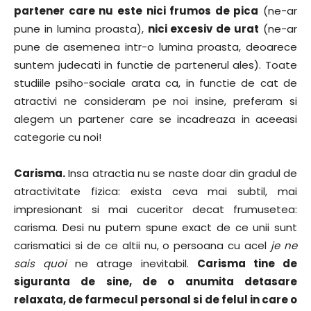
partener care nu este nici frumos de pica
(ne-ar
pune in lumina proasta),
nici excesiv de urat
(ne-ar
pune de asemenea intr-o lumina proasta, deoarece
suntem judecati in functie de partenerul ales). Toate
studiile psiho-sociale arata ca, in functie de cat de
atractivi ne consideram pe noi insine, preferam si
alegem un partener care se incadreaza in aceeasi
categorie cu noi!
Carisma.
Insa atractia nu se naste doar din gradul de
atractivitate fizica: exista ceva mai subtil, mai
impresionant si mai cuceritor decat frumusetea:
carisma. Desi nu putem spune exact de ce unii sunt
carismatici si de ce altii nu, o persoana cu acel
je ne
sais quoi
ne atrage inevitabil.
Carisma tine de
siguranta de sine, de o anumita detasare
relaxata, de farmecul personal si de felul in care o