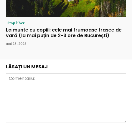
Timp liber
La munte cu copiii: cele mai frumoase trasee de
vară (la mai puțin de 2-3 ore de București)
mai 25, 2026
LĂSAȚI UN MESAJ
Comentariu:
Nu