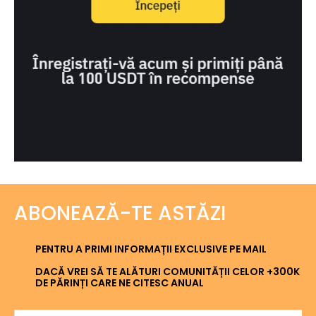
ABONEAZĂ-TE ASTĂZI
PENTRU A PRIMI INFORMAȚII EXCLUSIVE PE MAIL
DACĂ VREI SĂ TE ALĂTURI COMUNITĂȚII CELOR +300K
DE PĂRINȚI CARE NE CITESC ANUAL