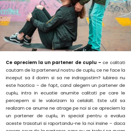
Ce apreciem la un partener de cuplu –
ce calitati
cautam de la partenerul nostru de cuplu, ce ne face la
inceput sa il dorim si sa ne indragostim? Iubirea nu
este haotica – de fapt, cand alegem un partener de
cuplu, intra in ecuatie anumite calitati pe care le
percepem si le valorizam la celalalt. Este util sa
realizam ce anume ne atrage pe noi si ce apreciem la
un partener de cuplu, in special pentru a evalua
aceste trasaturi si raportandu-ne la noi insine – daca
cerem ceva de la partener, oare nu ar trebui sa avem