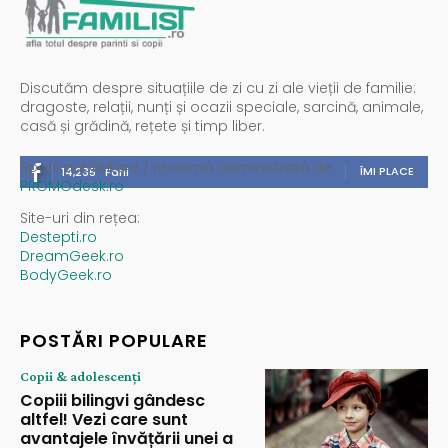
Discutăm despre situațiile de zi cu zi ale vieții de familie:
dragoste, relații, nunți și ocazii speciale, sarcină, animale,
casă și grădină, rețete și timp liber.
Spații publicitare / reclamă administrată de
ÎMI PLACE
14,235
Fani
PROMOdesk.ro
Site-uri din rețea:
Destepti.ro
DreamGeek.ro
BodyGeek.ro
POSTĂRI POPULARE
Copii & adolescenți
Copiii bilingvi gândesc
altfel! Vezi care sunt
avantajele învățării unei a