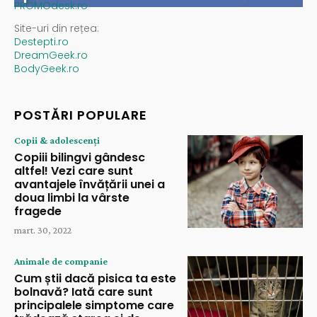
PROMOdesk.ro
Site-uri din rețea:
Destepti.ro
DreamGeek.ro
BodyGeek.ro
POSTĂRI POPULARE
Copii & adolescenți
Copiii bilingvi gândesc
altfel! Vezi care sunt
avantajele învățării unei a
doua limbi la vârste
fragede
mart. 30, 2022
Animale de companie
Cum știi dacă pisica ta este
bolnavă? Iată care sunt
principalele simptome care