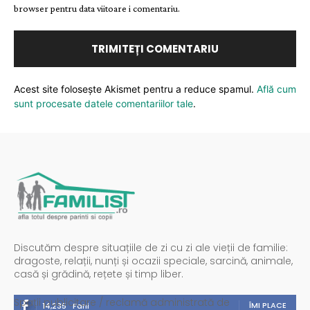
browser pentru data viitoare i comentariu.
Acest site folosește Akismet pentru a reduce spamul.
Află cum
sunt procesate datele comentariilor tale
.
Discutăm despre situațiile de zi cu zi ale vieții de familie:
dragoste, relații, nunți și ocazii speciale, sarcină, animale,
casă și grădină, rețete și timp liber.
Spații publicitare / reclamă administrată de
ÎMI PLACE
14,235
Fani