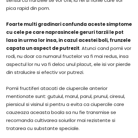
sensul ca frunzele se vor ofili, la fel si florile care vor
pica rapid din pom.
Foarte multi gradinari confunda aceste simptome
cu cele pe care naprasincele geruri tarzii le pot
lasa in urma lor insa, in cazul acestei boli, frunzele
capata un aspect de putrezit
. Atunci cand pomii vor
rodi, nu doar ca numarul fructelor va fi mai redus, insa
aspectul lor nu va fi deloc unul placut, ele isi vor pierde
din stralucire si efectiv vor putrezi.
Pomii fructiferi atacati de ciupercile anterior
mentionate sunt: gutuiul, marul, parul, prunul, ciresul,
piersicul si visinul si pentru a evita ca ciupercile care
cauzeaza aceasta boala sa nu fie transmise se
recomanda cultivarea soiurilor mai rezistente si
tratarea cu substante speciale.