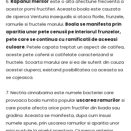
6.
Rapanul merilor
este o alta afectiune frecventa a
acestor pomi fructiferi. Aceasta boala este cauzata
de ciperca Venturia inaequalis si ataca florile, frunzele,
ramurile si fructele marului.
Boala se manifesta prin
aparitia unor pete cenusii pe interiorul frunzelor,
pete care se continua cu ramificatii de aceeasi
culoare
. Petele capata treptat un aspect de catifea,
aceste pete cafenii si catifelate caracterizand si
fructele. Scoarta marului are si ea de suferit din cauza
acestei ciuperci, existand posibilitatea ca aceasta sa
se cojeasca.
7. Nectria cinnabarina este numele bacteriei care
provoaca boala numita popular
uscarea ramurilor
si
care poate afecta orice pom fructifer din livada sau
gradina. Aceasta se manifesta, dupa cum insusi
numele spune, prin uscarea ramurilor si aparitia unor
mici pustule la nivelul acestora. Ciuperca anterior