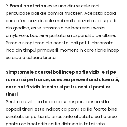
2.
Focul bacterian
este una dintre cele mai
periculoase boli ale pomilor fructiferi. Aceasta boala
care afecteaza in cele mai multe cazuri merii si perii
din gradina, este transmisa de bacteria Erwinia
amylovora, bacterie purtata si raspandita de albine.
Primele simptome ale acestei boli pot fi observate
inca din timpul primaverii, moment in care florile incep
sa aiba o culoare bruna.
Simptomele acestei boli incep sa fie vizibile si pe
ramuri si pe frunze, acestea prezentand ulceratii,
care pot fi vizibile chiar si pe trunchiul pomilor
tineri
.
Pentru a evita ca boala sa se raspandeasca si la
copacii tineri, este indicat ca pomii sa fie foarte bine
curatati, iar portiunile si resturile afectate sa fie arse
pentru ca bacteriile sa fie distruse in totalitate.