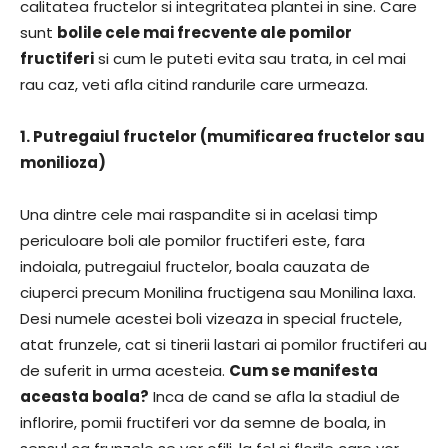
calitatea fructelor si integritatea plantei in sine. Care
sunt
bolile cele mai frecvente ale pomilor
fructiferi
si cum le puteti evita sau trata, in cel mai
rau caz, veti afla citind randurile care urmeaza.
1. Putregaiul fructelor (mumificarea fructelor sau
monilioza)
Una dintre cele mai raspandite si in acelasi timp
periculoare boli ale pomilor fructiferi este, fara
indoiala, putregaiul fructelor, boala cauzata de
ciuperci precum Monilina fructigena sau Monilina laxa.
Desi numele acestei boli vizeaza in special fructele,
atat frunzele, cat si tinerii lastari ai pomilor fructiferi au
de suferit in urma acesteia.
Cum se manifesta
aceasta boala?
Inca de cand se afla la stadiul de
inflorire, pomii fructiferi vor da semne de boala, in