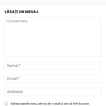
LĂSAȚI UN MESAJ
Comentariu:
Nu
Ema
Web
Salvați numele meu, adresa de e-mail și site-ul web în acest