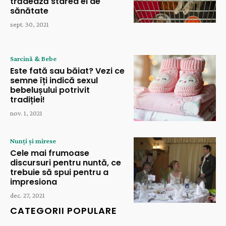
trădează starea ei de
sănătate
sept. 30, 2021
Sarcină & Bebe
Este fată sau băiat? Vezi ce
semne îți indică sexul
bebelușului potrivit
tradiției!
nov. 1, 2021
Nunți și mirese
Cele mai frumoase
discursuri pentru nuntă, ce
trebuie să spui pentru a
impresiona
dec. 27, 2021
CATEGORII POPULARE