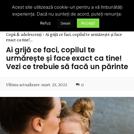
Acest site utilizează cookie-uri pentru a vă îmbunătăți
experiența. Dacă nu sunteți de acord, puteți renunța:
Accept
Refuz
Detalii
Copii & adolescenți
Ai grijă ce faci, copilul te urmărește și face
exact ca tine!...
Ai grijă ce faci, copilul te
urmărește și face exact ca tine!
Vezi ce trebuie să facă un părinte
Ultima actualizare:
mart. 25, 2022
0