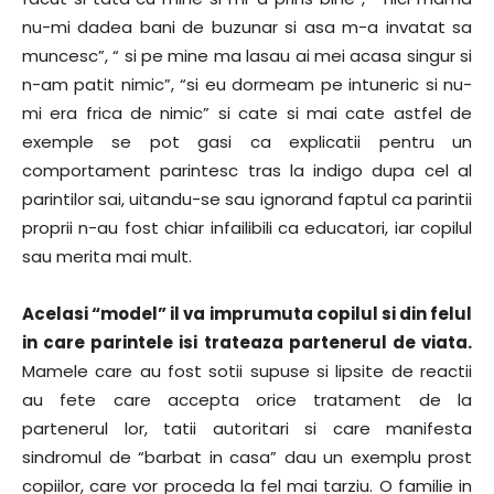
nu-mi dadea bani de buzunar si asa m-a invatat sa
muncesc”, “ si pe mine ma lasau ai mei acasa singur si
n-am patit nimic”, “si eu dormeam pe intuneric si nu-
mi era frica de nimic” si cate si mai cate astfel de
exemple se pot gasi ca explicatii pentru un
comportament parintesc tras la indigo dupa cel al
parintilor sai, uitandu-se sau ignorand faptul ca parintii
proprii n-au fost chiar infailibili ca educatori, iar copilul
sau merita mai mult.
Acelasi “model” il va imprumuta copilul si din felul
in care parintele isi trateaza partenerul de viata.
Mamele care au fost sotii supuse si lipsite de reactii
au fete care accepta orice tratament de la
partenerul lor, tatii autoritari si care manifesta
sindromul de “barbat in casa” dau un exemplu prost
copiilor, care vor proceda la fel mai tarziu. O familie in