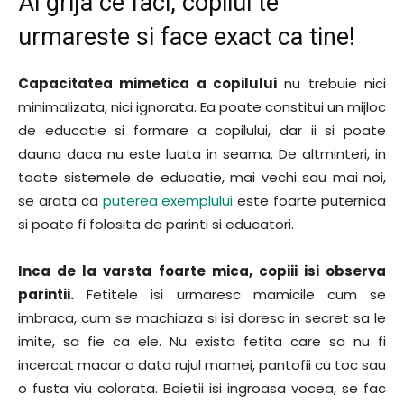
Ai grija ce faci, copilul te
urmareste si face exact ca tine!
Capacitatea mimetica a copilului
nu trebuie nici
minimalizata, nici ignorata. Ea poate constitui un mijloc
de educatie si formare a copilului, dar ii si poate
dauna daca nu este luata in seama. De altminteri, in
toate sistemele de educatie, mai vechi sau mai noi,
se arata ca
puterea exemplului
este foarte puternica
si poate fi folosita de parinti si educatori.
Inca de la varsta foarte mica, copiii isi observa
parintii.
Fetitele isi urmaresc mamicile cum se
imbraca, cum se machiaza si isi doresc in secret sa le
imite, sa fie ca ele. Nu exista fetita care sa nu fi
incercat macar o data rujul mamei, pantofii cu toc sau
o fusta viu colorata. Baietii isi ingroasa vocea, se fac