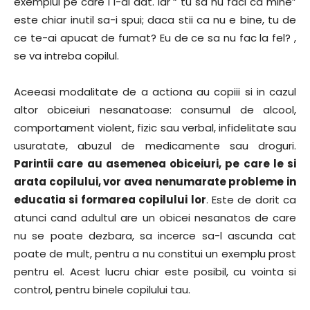
exemplul pe care i l-ai dat. Iar “ tu sa nu faci ca mine”
este chiar inutil sa-i spui; daca stii ca nu e bine, tu de
ce te-ai apucat de fumat? Eu de ce sa nu fac la fel? ,
se va intreba copilul.
Aceeasi modalitate de a actiona au copiii si in cazul
altor obiceiuri nesanatoase: consumul de alcool,
comportament violent, fizic sau verbal, infidelitate sau
usuratate, abuzul de medicamente sau droguri.
Parintii care au asemenea obiceiuri, pe care le si
arata copilului, vor avea nenumarate probleme in
educatia si formarea copilului lor
. Este de dorit ca
atunci cand adultul are un obicei nesanatos de care
nu se poate dezbara, sa incerce sa-l ascunda cat
poate de mult, pentru a nu constitui un exemplu prost
pentru el. Acest lucru chiar este posibil, cu vointa si
control, pentru binele copilului tau.