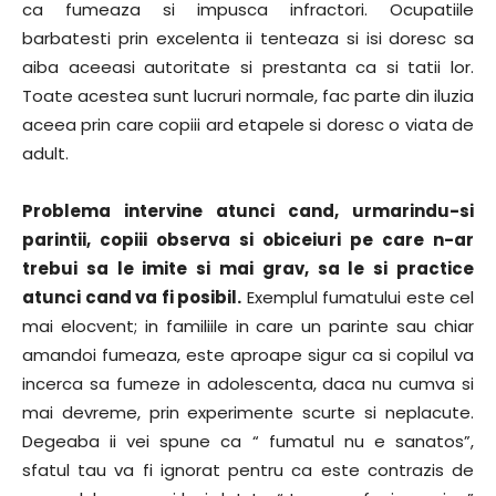
ca fumeaza si impusca infractori. Ocupatiile
barbatesti prin excelenta ii tenteaza si isi doresc sa
aiba aceeasi autoritate si prestanta ca si tatii lor.
Toate acestea sunt lucruri normale, fac parte din iluzia
aceea prin care copiii ard etapele si doresc o viata de
adult.
Problema intervine atunci cand, urmarindu-si
parintii, copiii observa si obiceiuri pe care n-ar
trebui sa le imite si mai grav, sa le si practice
atunci cand va fi posibil.
Exemplul fumatului este cel
mai elocvent; in familiile in care un parinte sau chiar
amandoi fumeaza, este aproape sigur ca si copilul va
incerca sa fumeze in adolescenta, daca nu cumva si
mai devreme, prin experimente scurte si neplacute.
Degeaba ii vei spune ca “ fumatul nu e sanatos”,
sfatul tau va fi ignorat pentru ca este contrazis de