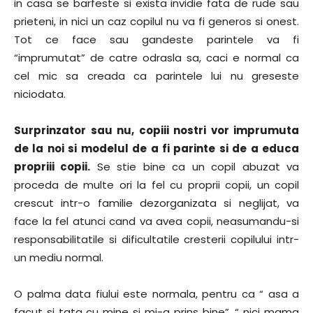
in casa se barfeste si exista invidie fata de rude sau
prieteni, in nici un caz copilul nu va fi generos si onest.
Tot ce face sau gandeste parintele va fi
“imprumutat” de catre odrasla sa, caci e normal ca
cel mic sa creada ca parintele lui nu greseste
niciodata.
Surprinzator sau nu, copiii nostri vor imprumuta
de la noi si modelul de a fi parinte si de a educa
propriii copii.
Se stie bine ca un copil abuzat va
proceda de multe ori la fel cu proprii copii, un copil
crescut intr-o familie dezorganizata si neglijat, va
face la fel atunci cand va avea copii, neasumandu-si
responsabilitatile si dificultatile cresterii copilului intr-
un mediu normal.
O palma data fiului este normala, pentru ca “ asa a
facut si tata cu mine si mi-a prins bine”, “ nici mama