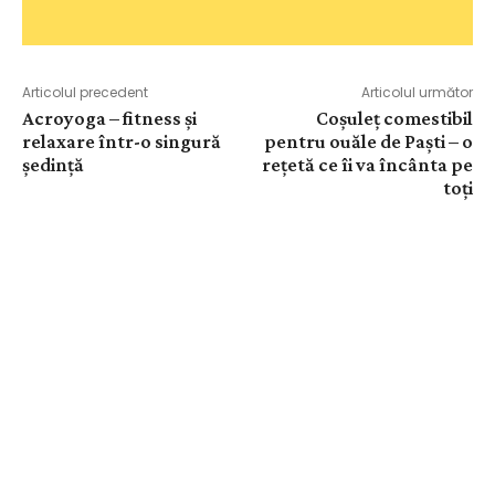
Articolul precedent
Articolul următor
Acroyoga – fitness și
Coșuleț comestibil
relaxare într-o singură
pentru ouăle de Paști – o
ședință
rețetă ce îi va încânta pe
toți