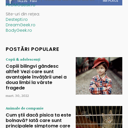
ÎMI PLACE
14,235
Fani
PROMOdesk.ro
Site-uri din rețea:
Destepti.ro
DreamGeek.ro
BodyGeek.ro
POSTĂRI POPULARE
Copii & adolescenți
Copiii bilingvi gândesc
altfel! Vezi care sunt
avantajele învățării unei a
doua limbi la vârste
fragede
mart. 30, 2022
Animale de companie
Cum știi dacă pisica ta este
bolnavă? Iată care sunt
principalele simptome care