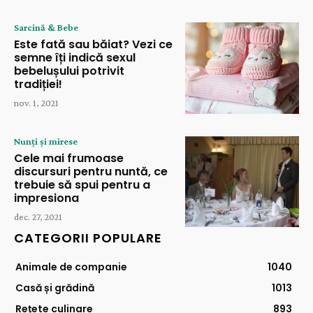
Sarcină & Bebe
Este fată sau băiat? Vezi ce
semne îți indică sexul
bebelușului potrivit
tradiției!
nov. 1, 2021
Nunți și mirese
Cele mai frumoase
discursuri pentru nuntă, ce
trebuie să spui pentru a
impresiona
dec. 27, 2021
CATEGORII POPULARE
Animale de companie
1040
Casă și grădină
1013
Rețete culinare
893