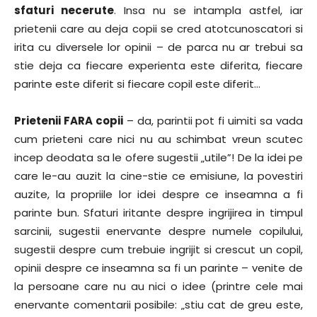
sfaturi necerute
. Insa nu se intampla astfel, iar
prietenii care au deja copii se cred atotcunoscatori si
irita cu diversele lor opinii – de parca nu ar trebui sa
stie deja ca fiecare experienta este diferita, fiecare
parinte este diferit si fiecare copil este diferit…
Prietenii FARA copii
– da, parintii pot fi uimiti sa vada
cum prieteni care nici nu au schimbat vreun scutec
incep deodata sa le ofere sugestii „utile”! De la idei pe
care le-au auzit la cine-stie ce emisiune, la povestiri
auzite, la propriile lor idei despre ce inseamna a fi
parinte bun. Sfaturi iritante despre ingrijirea in timpul
sarcinii, sugestii enervante despre numele copilului,
sugestii despre cum trebuie ingrijit si crescut un copil,
opinii despre ce inseamna sa fi un parinte – venite de
la persoane care nu au nici o idee (printre cele mai
enervante comentarii posibile: „stiu cat de greu este,