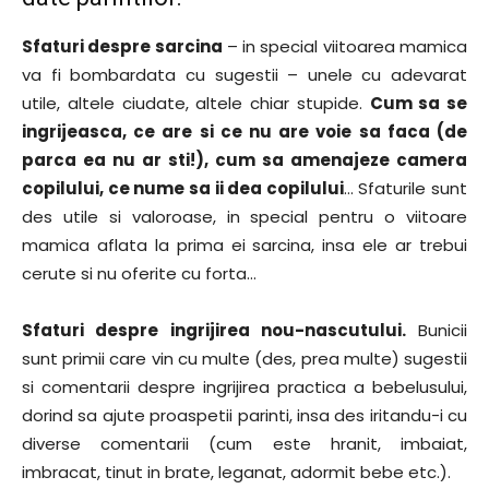
Sfaturi despre sarcina
– in special viitoarea mamica
va fi bombardata cu sugestii – unele cu adevarat
utile, altele ciudate, altele chiar stupide.
Cum sa se
ingrijeasca, ce are si ce nu are voie sa faca (de
parca ea nu ar sti!), cum sa amenajeze camera
copilului, ce nume sa ii dea copilului
… Sfaturile sunt
des utile si valoroase, in special pentru o viitoare
mamica aflata la prima ei sarcina, insa ele ar trebui
cerute si nu oferite cu forta…
Sfaturi despre ingrijirea nou-nascutului.
Bunicii
sunt primii care vin cu multe (des, prea multe) sugestii
si comentarii despre ingrijirea practica a bebelusului,
dorind sa ajute proaspetii parinti, insa des iritandu-i cu
diverse comentarii (cum este hranit, imbaiat,
imbracat, tinut in brate, leganat, adormit bebe etc.).