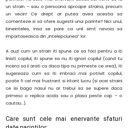
un strain – sau o persoana aproape straina, precum
un vecin! Ce drept ar putea avea acestia sa
comenteze si sa ofere sugestii unui parinte? Nici unul,
bineinteles, insa se pare ca unii simt nevoia sa
impartaseasca din „intelepciunea” lor.
A auzi cum un strain iti spune ce sa faci pentru a iti
linisti copilul, iti spune sa nu iti ignori copilul (cand tu
incerci sa ii arati ca daca tipa nu primeste ce vrea), iti
sugereaza cum sa iti imbraci mai potrivit copilul,
poate fi cel mai frustrant si iritant lucru (si acei straini
ce isi baga nasul nu ar trebui sa se supere daca
primesc o replica acida sau o plasa peste cap – o
cautau…).
Care sunt cele mai enervante sfaturi
date parintilor: