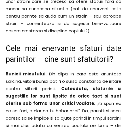
unor straini care se trezesc sa ofere sfaturi fara ca
macar sa cunoasca situatia (cat de enervant este
pentru parinte sa auda cum un strain – sau aproape
strain – comenteaza si da sugestii bine-voitoare
despre cresterea si disciplina copilului?)…
Cele mai enervante sfaturi date
parintilor – cine sunt sfatuitorii?
Bunicii micutului.
Din clipa in care este anuntata
sarcina, viitorii bunici pot fi o sursa constanta de iritare
pentru viitorii parinti.
Cateodata, sfaturile si
sugestiile lor sunt lipsite de orice tact si sunt
oferite sub forma unor critici voalate
: „iti spun eu
ce sa faci, e clar ca tu habar n-ai”. Da, parintii si socrii
doresc sa se implice si sa ajute parintii in timpul sarcinii
si mai ales odata cu venirea copilului pe lume – din