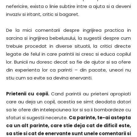
nefericire, exista o linie subtire intre a ajuta si a deveni
invaziv si iritant, critic si bagaret.
De la mici comentarii despre ingrijirea practica in
sarcina si ingrijirea bebelusului, la sugestii despre cum
trebuie procedat in diverse situatii, la critici directe
legate de felul in care parintii isi cresc si educa copilul
lor. Bunicii nu doresc decat sa fie de ajutor si sa ofere
din experienta lor ca parinti – din pacate, uneori nu
stiu cum sa evite sa devina enervanti.
Prietenii cu copii.
Cand parintii au prieteni apropiati
care au deja un copil, acestia se simt deodata datori
sa le ofere din intelepciunea lor si sa ii bombardeze cu
sfaturi si sugestii necerute.
Ca parinte, te-ai astepta
ca un alt parinte, care stie deja cat de dificil este,
sa stie si cat de enervante sunt unele comentarii si