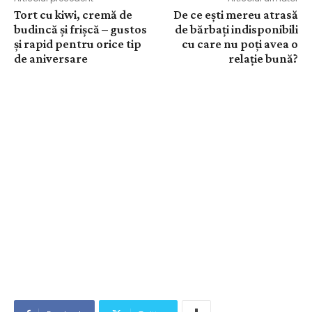
Tort cu kiwi, cremă de
De ce ești mereu atrasă
budincă și frișcă – gustos
de bărbați indisponibili
și rapid pentru orice tip
cu care nu poți avea o
de aniversare
relație bună?