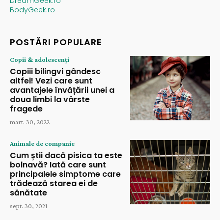
DreamGeek.ro
BodyGeek.ro
POSTĂRI POPULARE
Copii & adolescenți
Copiii bilingvi gândesc
altfel! Vezi care sunt
avantajele învățării unei a
doua limbi la vârste
fragede
mart. 30, 2022
Animale de companie
Cum știi dacă pisica ta este
bolnavă? Iată care sunt
principalele simptome care
trădează starea ei de
sănătate
sept. 30, 2021