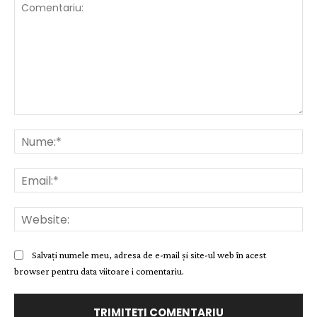
Comentariu:
Nu
Ema
Web
Salvați numele meu, adresa de e-mail și site-ul web în acest
browser pentru data viitoare i comentariu.