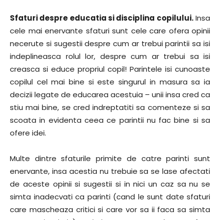
Sfaturi despre educatia si disciplina copilului.
Insa
cele mai enervante sfaturi sunt cele care ofera opinii
necerute si sugestii despre cum ar trebui parintii sa isi
indeplineasca rolul lor, despre cum ar trebui sa isi
creasca si educe propriul copil! Parintele isi cunoaste
copilul cel mai bine si este singurul in masura sa ia
decizii legate de educarea acestuia – unii insa cred ca
stiu mai bine, se cred indreptatiti sa comenteze si sa
scoata in evidenta ceea ce parintii nu fac bine si sa
ofere idei.
Multe dintre sfaturile primite de catre parinti sunt
enervante, insa acestia nu trebuie sa se lase afectati
de aceste opinii si sugestii si in nici un caz sa nu se
simta inadecvati ca parinti (cand le sunt date sfaturi
care mascheaza critici si care vor sa ii faca sa simta