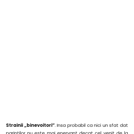
Strainii „binevoitori”
. Insa probabil ca nici un sfat dat
parintilor nu este mai enervant decat cel venit de la