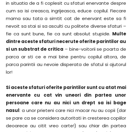
in situatia de a fi coplesit cu sfaturi enervante despre
cum sa isi creasca, ingrijeasca, educe copilul. Fiecare
mama sau tata a simtit cat de enervant este sa fi
nevoit sa stai si sa asculti cu politete diverse sfaturi –
fie ca sunt bune, fie ca sunt absolut stupide.
Multe
dintre aceste sfaturi necerute oferite parintilor au
si un substrat de critica
– bine-voitorii se poarta de
parca ar sti ce e mai bine pentru copilul altora, de
parca parintii au nevoie disperata de sfatul si ajutorul
lor!
Si aceste sfaturi oferite parintilor sunt cu atat mai
enervante cu cat vin uneori din partea unor
persoane care nu au nici un drept sa isi bage
nasul
: a unor prieteni care nici macar nu au copii (dar
se pare ca se considera autoritati in cresterea copiilor
deoarece au citit vreo carte!) sau chiar din partea