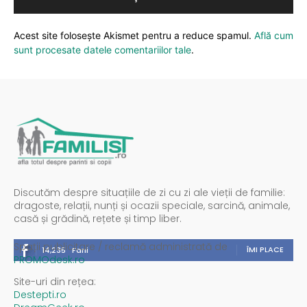
Acest site folosește Akismet pentru a reduce spamul.
Află cum
sunt procesate datele comentariilor tale
.
Discutăm despre situațiile de zi cu zi ale vieții de familie:
dragoste, relații, nunți și ocazii speciale, sarcină, animale,
casă și grădină, rețete și timp liber.
Spații publicitare / reclamă administrată de
ÎMI PLACE
14,235
Fani
PROMOdesk.ro
Site-uri din rețea:
Destepti.ro