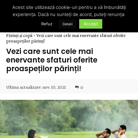
Acest site utilizează cookie-uri pentru a vă îmbunătăți
experiența. Dacă nu sunteți de acord, puteți renunța:
Accept
Refuz
Detalii
Părinți și copii
Vezi care sunt cele mai enervante sfaturi oferite
proaspeților părinți!
Vezi care sunt cele mai
enervante sfaturi oferite
proaspeților părinți!
Ultima actualizare:
nov. 10, 2021
0