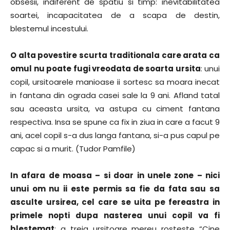
obsesii, indiferent de spatiu si timp: inevitabilitatea
soartei, incapacitatea de a scapa de destin,
blestemul incestului.
O alta povestire scurta traditionala care arata ca
omul nu poate fugi vreodata de soarta ursita
: unui
copil, ursitoarele manioase ii sortesc sa moara inecat
in fantana din ograda casei sale la 9 ani. Afland tatal
sau aceasta ursita, va astupa cu ciment fantana
respectiva. Insa se spune ca fix in ziua in care a facut 9
ani, acel copil s-a dus langa fantana, si-a pus capul pe
capac si a murit. (Tudor Pamfile)
In afara de moasa – si doar in unele zone – nici
unui om nu ii este permis sa fie da fata sau sa
asculte ursirea, cel care se uita pe fereastra in
primele nopti dupa nasterea unui copil va fi
blestemat
: a treia ursitoare mereu rosteste “Cine