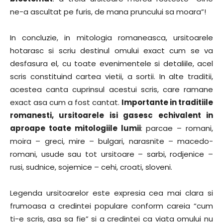
ne-a ascultat pe furis, de mana pruncului sa moara”!
In concluzie, in mitologia romaneasca, ursitoarele
hotarasc si scriu destinul omului exact cum se va
desfasura el, cu toate evenimentele si detaliile, acel
scris constituind cartea vietii, a sortii. In alte traditii,
acestea canta cuprinsul acestui scris, care ramane
exact asa cum a fost cantat.
Importante in traditiile
romanesti, ursitoarele isi gasesc echivalent in
aproape toate mitologiile lumii
: parcae – romani,
moira – greci, mire – bulgari, narasnite – macedo-
romani, usude sau tot ursitoare – sarbi, rodjenice –
rusi, sudnice, sojemice – cehi, croati, sloveni.
Legenda ursitoarelor este expresia cea mai clara si
frumoasa a credintei populare conform careia “cum
ti-e scris, asa sa fie” si a credintei ca viata omului nu