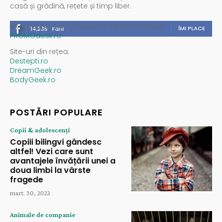
casă și grădină, rețete și timp liber.
Spații publicitare / reclamă administrată de
ÎMI PLACE
14,235
Fani
PROMOdesk.ro
Site-uri din rețea:
Destepti.ro
DreamGeek.ro
BodyGeek.ro
POSTĂRI POPULARE
Copii & adolescenți
Copiii bilingvi gândesc
altfel! Vezi care sunt
avantajele învățării unei a
doua limbi la vârste
fragede
mart. 30, 2022
Animale de companie