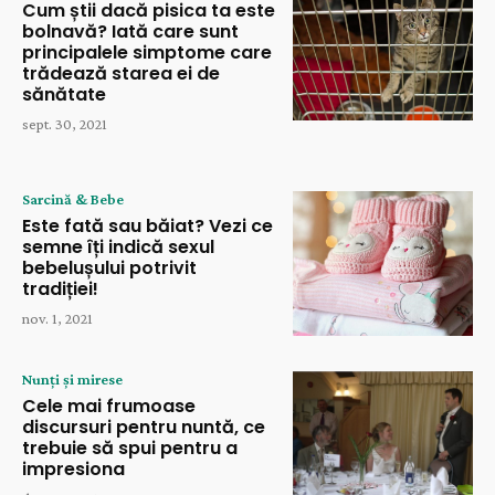
Cum știi dacă pisica ta este
bolnavă? Iată care sunt
principalele simptome care
trădează starea ei de
sănătate
sept. 30, 2021
Sarcină & Bebe
Este fată sau băiat? Vezi ce
semne îți indică sexul
bebelușului potrivit
tradiției!
nov. 1, 2021
Nunți și mirese
Cele mai frumoase
discursuri pentru nuntă, ce
trebuie să spui pentru a
impresiona