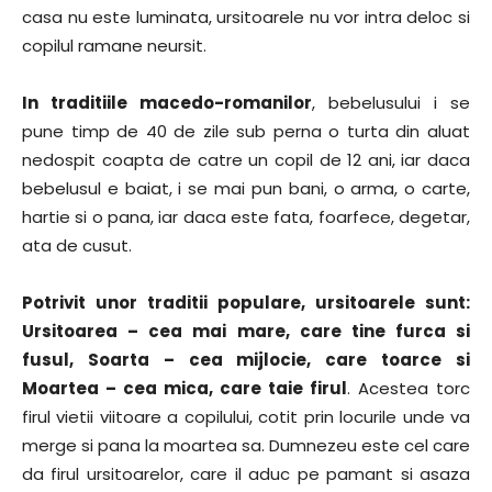
casa nu este luminata, ursitoarele nu vor intra deloc si
copilul ramane neursit.
In traditiile macedo-romanilor
, bebelusului i se
pune timp de 40 de zile sub perna o turta din aluat
nedospit coapta de catre un copil de 12 ani, iar daca
bebelusul e baiat, i se mai pun bani, o arma, o carte,
hartie si o pana, iar daca este fata, foarfece, degetar,
ata de cusut.
Potrivit unor traditii populare, ursitoarele sunt:
Ursitoarea – cea mai mare, care tine furca si
fusul, Soarta – cea mijlocie, care toarce si
Moartea – cea mica, care taie firul
. Acestea torc
firul vietii viitoare a copilului, cotit prin locurile unde va
merge si pana la moartea sa. Dumnezeu este cel care
da firul ursitoarelor, care il aduc pe pamant si asaza