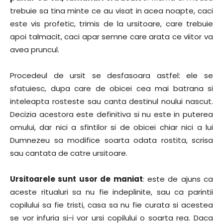
trebuie sa tina minte ce au visat in acea noapte, caci
este vis profetic, trimis de la ursitoare, care trebuie
apoi talmacit, caci apar semne care arata ce viitor va
avea pruncul.
Procedeul de ursit se desfasoara astfel: ele se
sfatuiesc, dupa care de obicei cea mai batrana si
inteleapta rosteste sau canta destinul noului nascut.
Decizia acestora este definitiva si nu este in puterea
omului, dar nici a sfintilor si de obicei chiar nici a lui
Dumnezeu sa modifice soarta odata rostita, scrisa
sau cantata de catre ursitoare.
Ursitoarele sunt usor de maniat
: este de ajuns ca
aceste ritualuri sa nu fie indeplinite, sau ca parintii
copilului sa fie tristi, casa sa nu fie curata si acestea
se vor infuria si-i vor ursi copilului o soarta rea. Daca