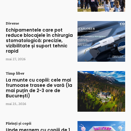
Diverse
Echipamentele care pot
reduce blocajele în chirurgia
stomatologică: precizie,
vizibilitate și suport tehnic
rapid
mai 27, 2026
Timp liber
La munte cu copiii: cele mai
frumoase trasee de vară (la
mai puțin de 2-3 ore de
București)
mai 25, 2026
Părinți și copii
Unde mergem cu copiii de 1