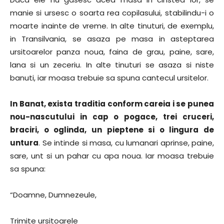
manie si ursesc o soarta rea copilasului, stabilindu-i o
moarte inainte de vreme. In alte tinuturi, de exemplu,
in Transilvania, se asaza pe masa in asteptarea
ursitoarelor panza noua, faina de grau, paine, sare,
lana si un zeceriu. In alte tinuturi se asaza si niste
banuti, iar moasa trebuie sa spuna cantecul ursitelor.
In Banat, exista traditia conform careia i se punea
nou-nascutului in cap o pogace, trei cruceri,
braciri, o oglinda, un pieptene si o lingura de
untura
. Se intinde si masa, cu lumanari aprinse, paine,
sare, unt si un pahar cu apa noua. Iar moasa trebuie
sa spuna:
“Doamne, Dumnezeule,
Trimite ursitoarele