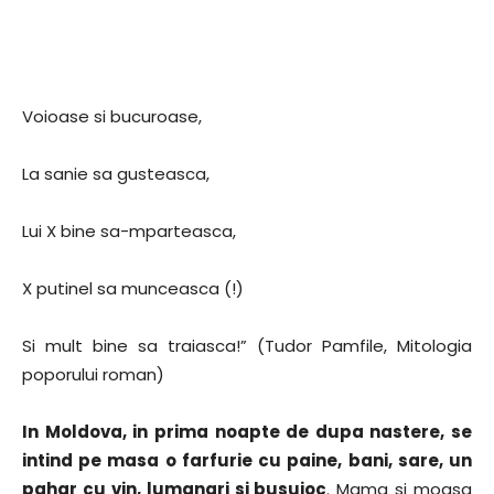
Voioase si bucuroase,
La sanie sa gusteasca,
Lui X bine sa-mparteasca,
X putinel sa munceasca (!)
Si mult bine sa traiasca!” (Tudor Pamfile, Mitologia
poporului roman)
In Moldova, in prima noapte de dupa nastere, se
intind pe masa o farfurie cu paine, bani, sare, un
pahar cu vin, lumanari si busuioc
. Mama si moasa