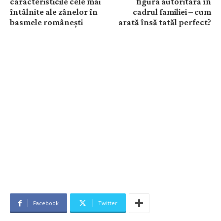
caracteristicile cele mai
figura autoritară în
întâlnite ale zânelor în
cadrul familiei – cum
basmele românești
arată însă tatăl perfect?
Facebook
Twitter