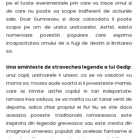
pe el toate evenimentele prin care va trece omul si
de care nu poate sa scape indiferent de actiunile
sale. Doar Dumnezeu si doar cateodata il poate
scapa pe om de ursita ursitoarelor. Astfel, exista
numeroase povestiri populare care exprima
incapacitatea omului de a fugi de destin si limitarea
sa.
Una aminteste de stravechea legenda a lui Oedip
:
unui copil, ursitoarele ii ursesc ca se va casatori cu
mama sa; moasa aude soarta si ii povesteste mamei,
care isi trimite astfel copilul in tari indepartate;
ramasa insa vaduva, se va marita cu un tanar venit de
departe, adica chiar propriul ei fiu! Nu se stie daca
aceasta poveste traditionala romaneasca este
inspirata din legenda greceasca sau este creata din
imaginarul omenesc populat de aceleasi fantasme si