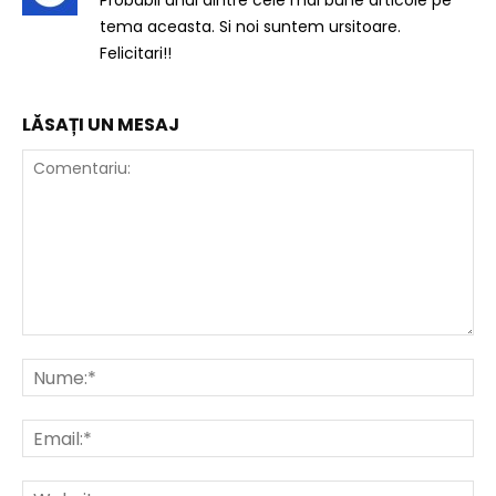
Probabil unul dintre cele mai bune articole pe
tema aceasta. Si noi suntem ursitoare.
Felicitari!!
LĂSAȚI UN MESAJ
Comentariu:
Nu
Ema
Web