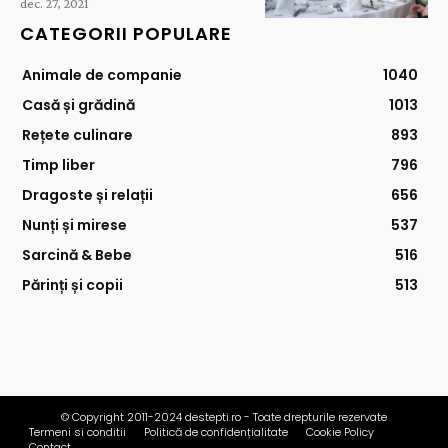
dec. 27, 2021
CATEGORII POPULARE
Animale de companie
1040
Casă și grădină
1013
Rețete culinare
893
Timp liber
796
Dragoste și relații
656
Nunți și mirese
537
Sarcină & Bebe
516
Părinți și copii
513
© Copyright 2011-2024 destepti.ro - Toate drepturile rezervate
Termeni si conditii
Politică de confidențialitate
Cookie Policy
Contact