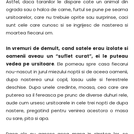
Astfel, daca taranilor le dispare cate un animal din
ograda sau o halca de carne, furtul se pune pe seama
ursitoarelor, care nu trebuie oprite sau surprinse, caci
sunt cele care cunosc si se ingrijesc de nasterea si
moartea fiecarui om.
In vremuri de demult, cand satele erau izolate si
oamenii aveau un “suflet curat”, ei le puteau
vedea pe ursitoare
. Ele porneau spre casa fiecarui
nou-nascut in jurul miezului noptii si de aceea oamenii,
dupa nasterea unui copil, lasau usile si ferestrele
deschise. Dupa unele credinte, moasa, cea care are
puterea sa il fereasca pe prunc de diverse duhuri rele,
aude cum ursesc ursitoarele in cele trei nopti de dupa
nastere, pregatind pentru venirea acestora o masa
cu sare, pita si apa.
Daca ele nu gasesc acea masa in cinstea lor, se