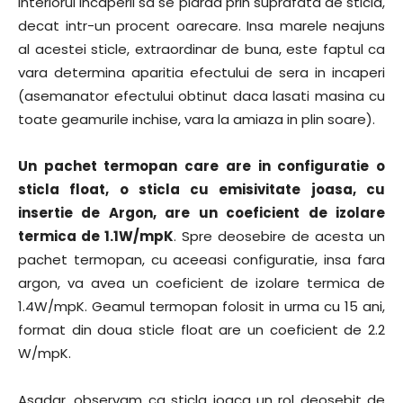
interiorul incaperii sa se piarda prin suprafata de sticla,
decat intr-un procent oarecare. Insa marele neajuns
al acestei sticle, extraordinar de buna, este faptul ca
vara determina aparitia efectului de sera in incaperi
(asemanator efectului obtinut daca lasati masina cu
toate geamurile inchise, vara la amiaza in plin soare).
Un pachet termopan care are in configuratie o
sticla float, o sticla cu emisivitate joasa, cu
insertie de Argon, are un coeficient de izolare
termica de 1.1W/mpK
. Spre deosebire de acesta un
pachet termopan, cu aceeasi configuratie, insa fara
argon, va avea un coeficient de izolare termica de
1.4W/mpK. Geamul termopan folosit in urma cu 15 ani,
format din doua sticle float are un coeficient de 2.2
W/mpK.
Asadar, observam ca sticla joaca un rol deosebit de