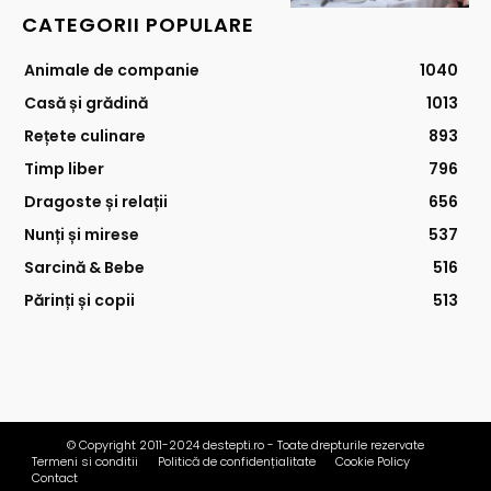
CATEGORII POPULARE
Animale de companie
1040
Casă și grădină
1013
Rețete culinare
893
Timp liber
796
Dragoste și relații
656
Nunți și mirese
537
Sarcină & Bebe
516
Părinți și copii
513
© Copyright 2011-2024 destepti.ro - Toate drepturile rezervate
Termeni si conditii
Politică de confidențialitate
Cookie Policy
Contact