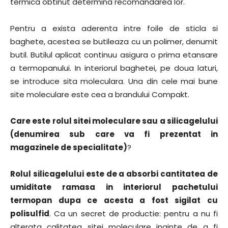
termica obtinut determina recomandarea lor.
Pentru a exista aderenta intre foile de sticla si
baghete, acestea se butileaza cu un polimer, denumit
butil. Butilul aplicat continuu asigura o prima etansare
a termopanului. In interiorul baghetei, pe doua laturi,
se introduce sita moleculara. Una din cele mai bune
site moleculare este cea a brandului Compakt.
Care este rolul sitei moleculare sau a silicagelului
(denumirea sub care va fi prezentat in
magazinele de specialitate)
?
Rolul silicagelului este de a absorbi cantitatea de
umiditate ramasa in interiorul pachetului
termopan dupa ce acesta a fost sigilat cu
polisulfid
. Ca un secret de productie: pentru a nu fi
alterata calitatea sitei moleculare inainte de a fi