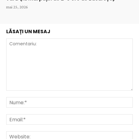
mai 25, 2026
LĂSAȚI UN MESAJ
Comentariu:
Nu
Ema
Web