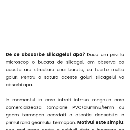
De ce absoarbe silicagelul apa?
Daca am privi la
microscop o bucata de silicagel, am observa ca
acesta are structura unui burete, cu foarte multe
goluri. Pentru a satura aceste goluri, silicagelul va
absorbi apa.
In momentul in care intrati intr-un magazin care
comercializeaza tamplarie PVC/aluminiu/lemn cu
geam termopan acordati o atentie deosebita in
primul rand geamului termopan.
Motivul este simplu
:
cea mai mare parte a caldurii dintr-o incapere se