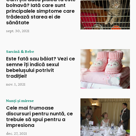
bolnavă? Iată care sunt
principalele simptome care
trădează starea ei de
sănătate
sept. 30, 2021
Sarcină & Bebe
Este fată sau băiat? Vezi ce
semne îți indică sexul
bebelușului potrivit
tradiției!
nov. 1, 2021
Nunți și mirese
Cele mai frumoase
discursuri pentru nuntă, ce
trebuie să spui pentru a
impresiona
dec. 27, 2021