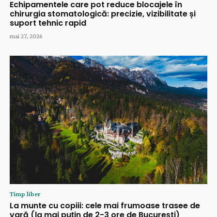
Echipamentele care pot reduce blocajele în
chirurgia stomatologică: precizie, vizibilitate și
suport tehnic rapid
mai 27, 2026
Timp liber
La munte cu copiii: cele mai frumoase trasee de
vară (la mai puțin de 2-3 ore de București)