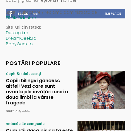
casă și grădină, rețete și timp liber.
Spații publicitare / reclamă administrată de
ÎMI PLACE
14,235
Fani
PROMOdesk.ro
Site-uri din rețea:
Destepti.ro
DreamGeek.ro
BodyGeek.ro
POSTĂRI POPULARE
Copii & adolescenți
Copiii bilingvi gândesc
altfel! Vezi care sunt
avantajele învățării unei a
doua limbi la vârste
fragede
mart. 30, 2022
Animale de companie
Cum știi dacă pisica ta este