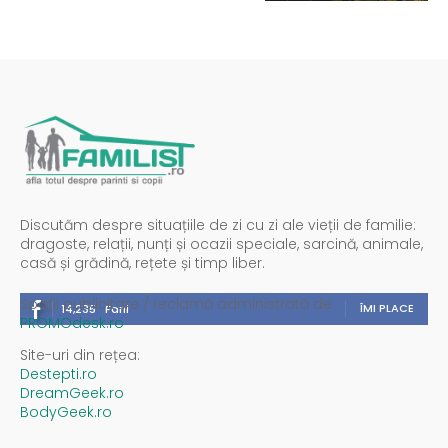
Discutăm despre situațiile de zi cu zi ale vieții de familie:
dragoste, relații, nunți și ocazii speciale, sarcină, animale,
casă și grădină, rețete și timp liber.
Spații publicitare / reclamă administrată de
ÎMI PLACE
14,235
Fani
PROMOdesk.ro
Site-uri din rețea:
Destepti.ro
DreamGeek.ro
BodyGeek.ro