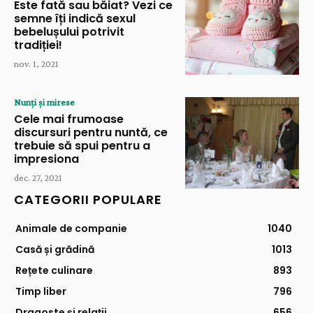
Este fată sau băiat? Vezi ce
semne îți indică sexul
bebelușului potrivit
tradiției!
nov. 1, 2021
Nunți și mirese
Cele mai frumoase
discursuri pentru nuntă, ce
trebuie să spui pentru a
impresiona
dec. 27, 2021
CATEGORII POPULARE
Animale de companie
1040
Casă și grădină
1013
Rețete culinare
893
Timp liber
796
Dragoste și relații
656