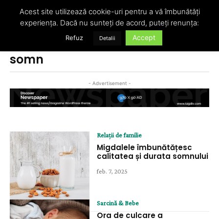
Acest site utilizează cookie-uri pentru a vă îmbunătăți
experiența. Dacă nu sunteți de acord, puteți renunța:
Accept
Refuz
Detalii
Acasă
Etichete
Somn
somn
- Advertisement -
Relații de familie
Migdalele îmbunătățesc
calitatea și durata somnului
feb. 7, 2025
Sarcină & Bebe
Ora de culcare a