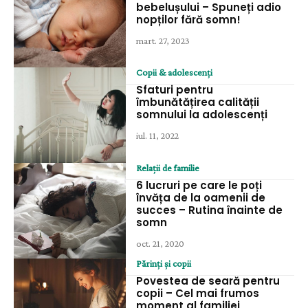
bebelușului – Spuneți adio
nopților fără somn!
mart. 27, 2023
Copii & adolescenți
Sfaturi pentru
îmbunătățirea calității
somnului la adolescenți
iul. 11, 2022
Relații de familie
6 lucruri pe care le poți
învăța de la oamenii de
succes – Rutina înainte de
somn
oct. 21, 2020
Părinți și copii
Povestea de seară pentru
copii – Cel mai frumos
moment al familiei