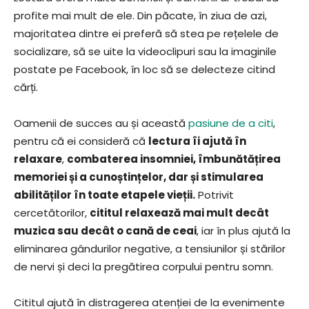
profite mai mult de ele. Din păcate, în ziua de azi,
majoritatea dintre ei preferă să stea pe rețelele de
socializare, să se uite la videoclipuri sau la imaginile
postate pe Facebook, în loc să se delecteze citind
cărți.
Oamenii de succes au și această
pasiune de a citi
,
pentru că ei consideră că
lectura îi ajută în
relaxare
,
combaterea insomniei, îmbunătățirea
memoriei și a cunoștințelor, dar și stimularea
abilităților în toate etapele vieții.
Potrivit
cercetătorilor,
cititul relaxează mai mult decât
muzica sau decât o cană de ceai
, iar în plus ajută la
eliminarea gândurilor negative, a tensiunilor și stărilor
de nervi și deci la pregătirea corpului pentru somn.
Cititul ajută în distragerea atenției de la evenimente