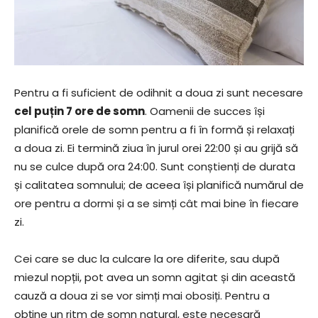
Pentru a fi suficient de odihnit a doua zi sunt necesare
cel puțin 7 ore de somn
. Oamenii de succes își
planifică orele de somn pentru a fi în formă și relaxați
a doua zi. Ei termină ziua în jurul orei 22:00 și au grijă să
nu se culce după ora 24:00. Sunt conștienți de durata
și calitatea somnului; de aceea își planifică numărul de
ore pentru a dormi și a se simți cât mai bine în fiecare
zi.
Cei care se duc la culcare la ore diferite, sau după
miezul nopții, pot avea un somn agitat și din această
cauză a doua zi se vor simți mai obosiți. Pentru a
obține un ritm de somn natural, este necesară