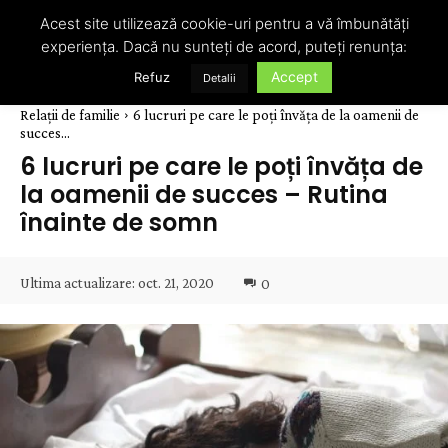
Acest site utilizează cookie-uri pentru a vă îmbunătăți
experiența. Dacă nu sunteți de acord, puteți renunța:
Accept
Refuz
Detalii
Relații de familie
6 lucruri pe care le poți învăța de la oamenii de
succes...
6 lucruri pe care le poți învăța de
la oamenii de succes – Rutina
înainte de somn
Ultima actualizare:
oct. 21, 2020
0