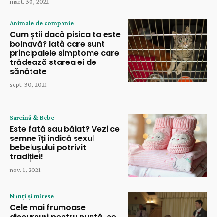
mart. 30, 2022
Animale de companie
Cum știi dacă pisica ta este
bolnavă? Iată care sunt
principalele simptome care
trădează starea ei de
sănătate
sept. 30, 2021
Sarcină & Bebe
Este fată sau băiat? Vezi ce
semne îți indică sexul
bebelușului potrivit
tradiției!
nov. 1, 2021
Nunți și mirese
Cele mai frumoase
discursuri pentru nuntă, ce