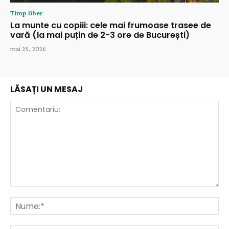
Timp liber
La munte cu copiii: cele mai frumoase trasee de
vară (la mai puțin de 2-3 ore de București)
mai 25, 2026
LĂSAȚI UN MESAJ
Comentariu:
Nu