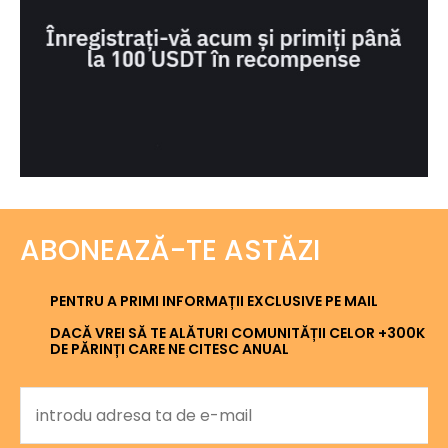
ABONEAZĂ-TE ASTĂZI
PENTRU A PRIMI INFORMAȚII EXCLUSIVE PE MAIL
DACĂ VREI SĂ TE ALĂTURI COMUNITĂȚII CELOR +300K
DE PĂRINȚI CARE NE CITESC ANUAL