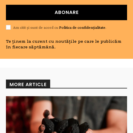
ABONARE
Am citit și sunt de acord cu
Politica de confidențialitate
.
Te ținem la curent cu noutățile pe care le publicăm
în fiecare săptămână.
MORE ARTICLE