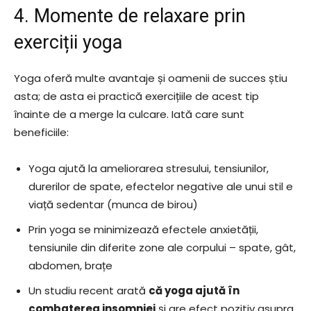
4. Momente de relaxare prin
exerciții yoga
Yoga oferă multe avantaje și oamenii de succes știu
asta; de asta ei practică exercițiile de acest tip
înainte de a merge la culcare. Iată care sunt
beneficiile:
Yoga ajută la ameliorarea stresului, tensiunilor,
durerilor de spate, efectelor negative ale unui stil e
viață sedentar (munca de birou)
Prin yoga se minimizează efectele anxietății,
tensiunile din diferite zone ale corpului – spate, gât,
abdomen, brațe
Un studiu recent arată
că yoga ajută în
combaterea insomniei
și are efect pozitiv asupra