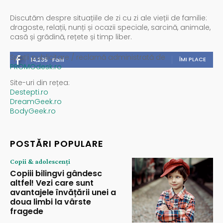
Discutăm despre situațiile de zi cu zi ale vieții de familie:
dragoste, relații, nunți și ocazii speciale, sarcină, animale,
casă și grădină, rețete și timp liber.
Spații publicitare / reclamă administrată de
ÎMI PLACE
14,235
Fani
PROMOdesk.ro
Site-uri din rețea:
Destepti.ro
DreamGeek.ro
BodyGeek.ro
POSTĂRI POPULARE
Copii & adolescenți
Copiii bilingvi gândesc
altfel! Vezi care sunt
avantajele învățării unei a
doua limbi la vârste
fragede