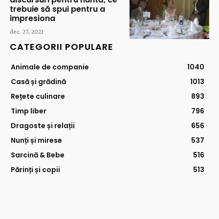
trebuie să spui pentru a
impresiona
dec. 27, 2021
CATEGORII POPULARE
Animale de companie
1040
Casă și grădină
1013
Rețete culinare
893
Timp liber
796
Dragoste și relații
656
Nunți și mirese
537
Sarcină & Bebe
516
Părinți și copii
513