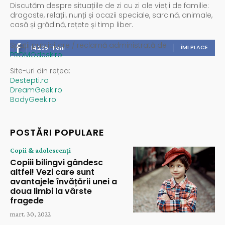
Discutăm despre situațiile de zi cu zi ale vieții de familie:
dragoste, relații, nunți și ocazii speciale, sarcină, animale,
casă și grădină, rețete și timp liber.
Spații publicitare / reclamă administrată de
ÎMI PLACE
14,235
Fani
PROMOdesk.ro
Site-uri din rețea:
Destepti.ro
DreamGeek.ro
BodyGeek.ro
POSTĂRI POPULARE
Copii & adolescenți
Copiii bilingvi gândesc
altfel! Vezi care sunt
avantajele învățării unei a
doua limbi la vârste
fragede
mart. 30, 2022