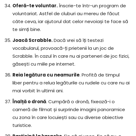
Oferă-te voluntar.
Înscrie-te într-un program de
voluntariat. Astfel de cluburi au mereu de făcut
câte ceva, iar ajutorul dat celor nevoiași te face să
te simți bine.
Joacă Scrabble.
Dacă vrei să îți testezi
vocabularul, provoacă-ți prietenii la un joc de
Scrabble. În cazul în care nu ai parteneri de joc fizici,
găsești cu miile pe internet.
Reia legătura cu neamurile
. Profită de timpul
liber pentru a relua legăturile cu rudele cu care nu ai
mai vorbit în ultimii ani.
Înalță o dronă
. Cumpără o dronă, fixează-i o
cameră de filmat și surprinde imagini panoramice
cu zona în care locuiești sau cu diverse obiective
turistice.