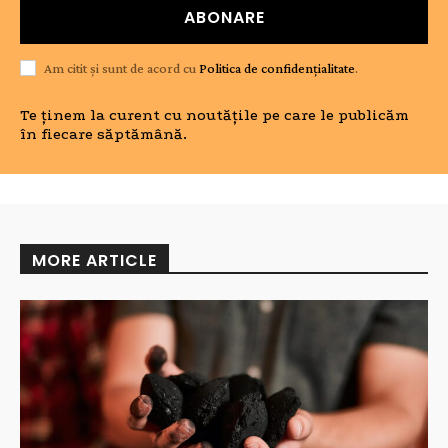
ABONARE
Am citit și sunt de acord cu
Politica de confidențialitate
.
Te ținem la curent cu noutățile pe care le publicăm
în fiecare săptămână.
MORE ARTICLE