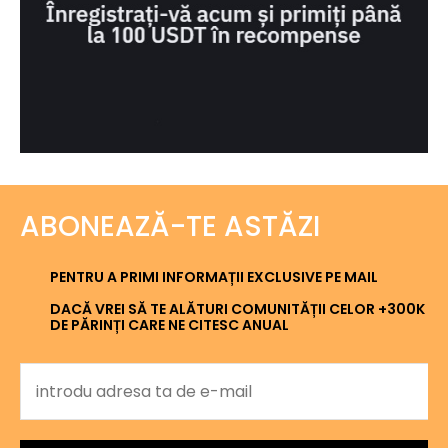
ABONEAZĂ-TE ASTĂZI
PENTRU A PRIMI INFORMAȚII EXCLUSIVE PE MAIL
DACĂ VREI SĂ TE ALĂTURI COMUNITĂȚII CELOR +300K
DE PĂRINȚI CARE NE CITESC ANUAL