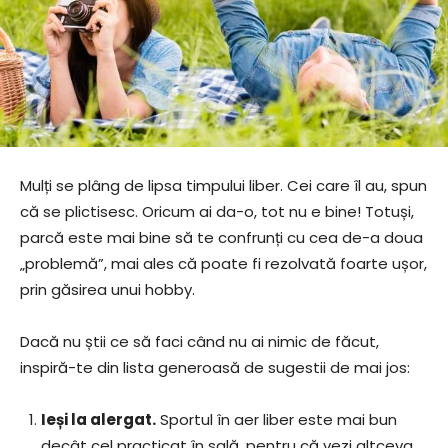
Mulți se plâng de lipsa timpului liber. Cei care îl au, spun
că se plictisesc. Oricum ai da-o, tot nu e bine! Totuși,
parcă este mai bine să te confrunți cu cea de-a doua
„problemă”, mai ales că poate fi rezolvată foarte ușor,
prin găsirea unui hobby.
Dacă nu știi ce să faci când nu ai nimic de făcut,
inspiră-te din lista generoasă de sugestii de mai jos:
Ieși la alergat.
Sportul în aer liber este mai bun
decât cel practicat în sală, pentru că vezi altceva