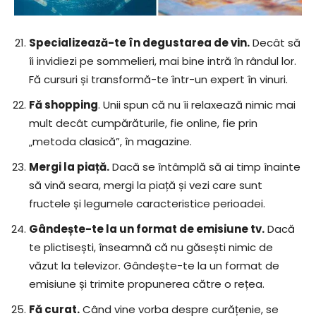
Specializează-te în degustarea de vin.
Decât să
îi invidiezi pe sommelieri, mai bine intră în rândul lor.
Fă cursuri și transformă-te într-un expert în vinuri.
Fă shopping
. Unii spun că nu îi relaxează nimic mai
mult decât cumpărăturile, fie online, fie prin
„metoda clasică”, în magazine.
Mergi la piață.
Dacă se întâmplă să ai timp înainte
să vină seara, mergi la piață și vezi care sunt
fructele și legumele caracteristice perioadei.
Gândește-te la un format de emisiune tv.
Dacă
te plictisești, înseamnă că nu găsești nimic de
văzut la televizor. Gândește-te la un format de
emisiune și trimite propunerea către o rețea.
Fă curat.
Când vine vorba despre curățenie, se