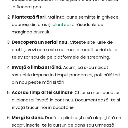
la fiecare pas.
Plantează flori.
Mai întâi pune semințe în ghivece,
apoi ieși din oraș și
plantează
răsadurile pe
marginea drumului.
Descoperă un serial nou.
Citește site-urile de
profil și vezi care este cel mai la modă serial de la
televizor sau de pe platformele de streaming.
Învață o limbă străină
. Acum, că s-au ridicat
restricțiile impuse în timpul pandemiei, poți călători
din nou peste mări și țări.
Acordă timp artei culinare
. Chiar și marii bucătari
ai planetei învață în continuu. Documentează-te și
învață trucuri noi în bucătărie.
Mergi la dans.
Dacă te plictisește să alegi „fără un
scop”, înscrie-te la cursuri de dans sau urmează