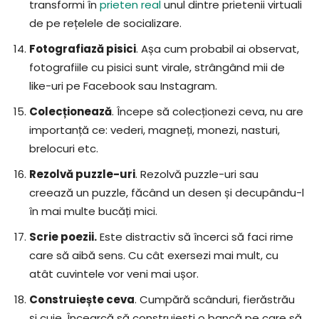
transformi în
prieten real
unul dintre prietenii virtuali
de pe rețelele de socializare.
Fotografiază pisici
. Așa cum probabil ai observat,
fotografiile cu pisici sunt virale, strângând mii de
like-uri pe Facebook sau Instagram.
Colecționează
. Începe să colecționezi ceva, nu are
importanță ce: vederi, magneți, monezi, nasturi,
brelocuri etc.
Rezolvă puzzle-uri
. Rezolvă puzzle-uri sau
creează un puzzle, făcând un desen și decupându-l
în mai multe bucăți mici.
Scrie poezii.
Este distractiv să încerci să faci rime
care să aibă sens. Cu cât exersezi mai mult, cu
atât cuvintele vor veni mai ușor.
Construiește ceva
. Cumpără scânduri, fierăstrău
și cuie. Încearcă să construiești o bancă pe care să