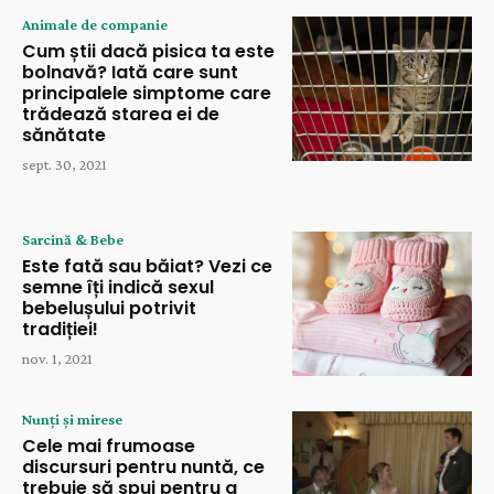
Animale de companie
Cum știi dacă pisica ta este
bolnavă? Iată care sunt
principalele simptome care
trădează starea ei de
sănătate
sept. 30, 2021
Sarcină & Bebe
Este fată sau băiat? Vezi ce
semne îți indică sexul
bebelușului potrivit
tradiției!
nov. 1, 2021
Nunți și mirese
Cele mai frumoase
discursuri pentru nuntă, ce
trebuie să spui pentru a