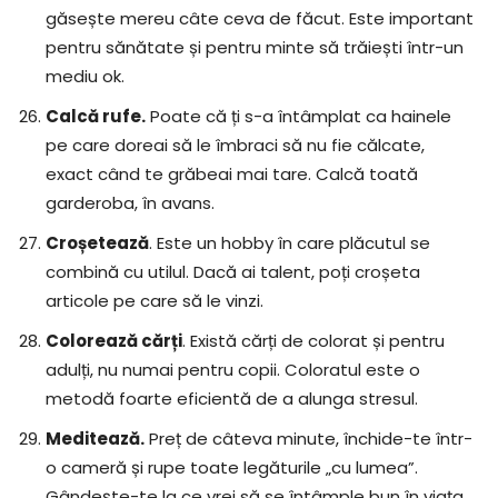
găsește mereu câte ceva de făcut. Este important
pentru sănătate și pentru minte să trăiești într-un
mediu ok.
Calcă rufe.
Poate că ți s-a întâmplat ca hainele
pe care doreai să le îmbraci să nu fie călcate,
exact când te grăbeai mai tare. Calcă toată
garderoba, în avans.
Croșetează
. Este un hobby în care plăcutul se
combină cu utilul. Dacă ai talent, poți croșeta
articole pe care să le vinzi.
Colorează cărți
. Există cărți de colorat și pentru
adulți, nu numai pentru copii. Coloratul este o
metodă foarte eficientă de a alunga stresul.
Meditează.
Preț de câteva minute, închide-te într-
o cameră și rupe toate legăturile „cu lumea”.
Gândește-te la ce vrei să se întâmple bun în viața