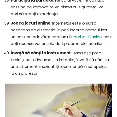
Participă la karaoke
. Fie că ai voce, fie că nu, o
sesiune de karaoke te va distra cu siguranță. Vei
dori să repeți experiența.
Joacă jocuri online
. Internetul este o sursă
nesecată de distracție. Îți poți încerca norocul într-
un cazinou adevărat, precum
Superbet Casino
, sau
poți accesa variantele de tip demo ale jocurilor.
Învață să cânți la instrument
. Dacă ești prea
timid și nu te încumeți la karaoke, învață să cânți la
un instrument muzical. Îți recomandăm să apelezi
la un profesor.