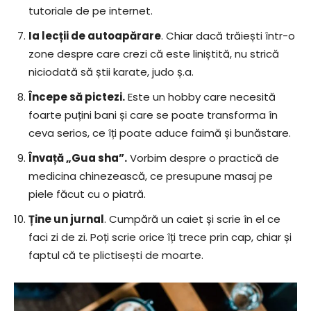
tutoriale de pe internet.
Ia lecții de autoapărare
. Chiar dacă trăiești într-o
zone despre care crezi că este liniștită, nu strică
niciodată să știi karate, judo ș.a.
Începe să pictezi.
Este un hobby care necesită
foarte puțini bani și care se poate transforma în
ceva serios, ce îți poate aduce faimă și bunăstare.
Învață „Gua sha”.
Vorbim despre o practică de
medicina chinezească, ce presupune masaj pe
piele făcut cu o piatră.
Ține un jurnal
. Cumpără un caiet și scrie în el ce
faci zi de zi. Poți scrie orice îți trece prin cap, chiar și
faptul că te plictisești de moarte.