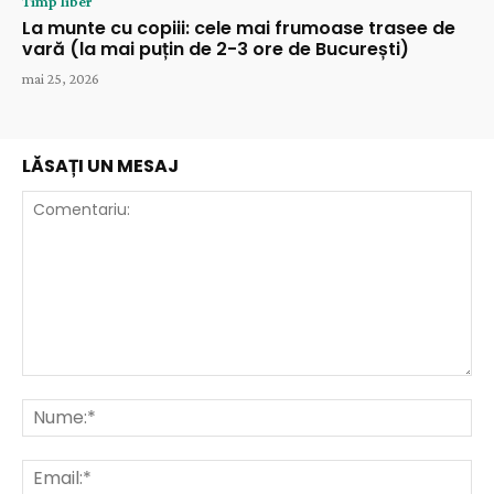
Timp liber
La munte cu copiii: cele mai frumoase trasee de
vară (la mai puțin de 2-3 ore de București)
mai 25, 2026
LĂSAȚI UN MESAJ
Comentariu:
Nu
Ema