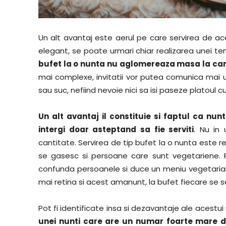
Un alt avantaj este aerul pe care servirea de ace
elegant, se poate urmari chiar realizarea unei te
bufet la o nunta nu aglomereaza masa la care
mai complexe, invitatii vor putea comunica mai uso
sau suc, nefiind nevoie nici sa isi paseze platoul cu
Un alt avantaj il constituie si faptul ca nun
intergi doar asteptand sa fie serviti
. Nu in
cantitate. Servirea de tip bufet la o nunta este re
se gasesc si persoane care sunt vegetariene. P
confunda persoanele si duce un meniu vegetarian 
mai retina si acest amanunt, la bufet fiecare se 
Pot fi identificate insa si dezavantaje ale acestu
unei nunti care are un numar foarte mare de