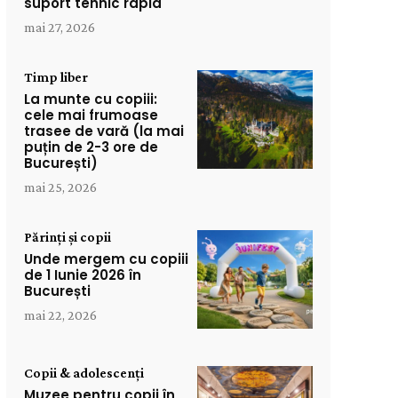
suport tehnic rapid
mai 27, 2026
Timp liber
La munte cu copiii:
cele mai frumoase
trasee de vară (la mai
puțin de 2-3 ore de
București)
mai 25, 2026
Părinți și copii
Unde mergem cu copiii
de 1 Iunie 2026 în
București
mai 22, 2026
Copii & adolescenți
Muzee pentru copii în