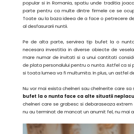
popular si in Romania, spatiu unde traditia joac
parte pentru ca multe dintre firmele ce se ocu
Toate au la baza ideea de a face o petrecere deos
al desfasurarii nuntii.
Pe de alta parte, servirea tip bufet la o nunt
necesara investitia in diverse obiecte de vesel
mare numar de invitati si a unui cantitati consi
de plata personalului pentru o nunta. Astfel ca si 
si toata lumea va fi multumita. In plus, un astfel 
Nu vor mai exista chelneri sau chelnerite care s
bufet la o nunta face ca alte situatii neplacut
chelneri care se grabesc si debaraseaza extrem de
nu au terminat de mancat un anumit fel, nu mai au 