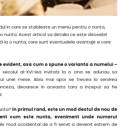
ul in care se stabileste un meniu pentru o nunta,
a o nunta
. Acest articol va detalia ce este deosebit
ii la o nunta, care sunt eventualele avantaje si care
e evident, asa cum o spune o varianta a numelui –
 secolul al-XVI-lea invitatii la o cina se adunau sa
urul unei mese. Abia mai apoi se trecea la servirea
ranceza, deoarece in aceasta tara a inceput sa fie
z.
nunta?
In primul rand, este un mod destul de nou de
iment cum este nunta, eveniment unde numarul
 de mod occidental de a fi servit a devenit extrem de