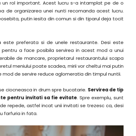
a un rol important. Acest lucru s-a intamplat pe de o
pa de organizarea unei nunti recomanda acest lucru.
ebita, putin iesita din comun si din tiparul deja tocit
a este preferata si de unele restaurante. Desi este
a pentru a face posibila servirea in acest mod a unui
derabile de mancare, proprietarul restaurantului scapa
pretul meniului poate scadea, mirii vor cheltui mai putin
de mod de servire reduce aglomeratia din timpul nuntii.
a se ciocneasca in drum spre bucatarie.
Servirea de tip
e pentru invitati sa fie evitate
. Spre exemplu, sunt
 repede, astfel incat unii invitati se trezesc ca, desi
farfuria in fata.