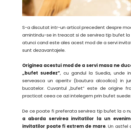
S-a discutat intr-un articol precedent despre mod
amintindu-se in treacat si de
servirea tip bufet l
atunci cand este ales acest mod de a servi invitat
sunt dezavantajele.
Originea acestui mod de a servi masa ne duc
„bufet suedez”
, cu gandul la Suedia, unde in
serveasca un aperitv (bautura alcoolica) in j
bucatelor. Cuvantul „bufet” este de origine f
practicat ceea ce azi intelegem prin bufet suede
De ce poate fi preferata servirea tip bufet la o 
a aborda servirea invitatilor la un even
invitatilor poate fi extrem de mare
. Un astfel