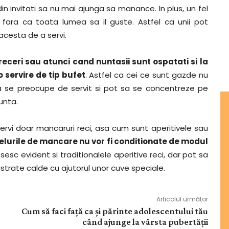
 invitati sa nu mai ajunga sa manance. In plus, un fel
ara ca toata lumea sa il guste. Astfel ca unii pot
cesta de a servi.
receri sau atunci cand nuntasii sunt ospatati si la
 servire de tip bufet
. Astfel ca cei ce sunt gazde nu
 sa se preocupe de servit si pot sa se concentreze pe
unta.
ervi doar mancaruri reci, asa cum sunt aperitivele sau
elurile de mancare nu vor fi conditionate de modul
sesc evident si traditionalele aperitive reci, dar pot sa
 pastrate calde cu ajutorul unor cuve speciale.
Articolul următor
Cum să faci față ca și părinte adolescentului tău
când ajunge la vârsta pubertății