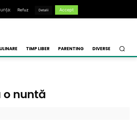
nunța:
Accept
Refuz
Detalii
ULINARE
TIMP LIBER
PARENTING
DIVERSE
a o nuntă