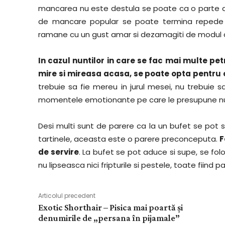
mancarea nu este destula se poate ca o parte din
de mancare popular se poate termina repede f
ramane cu un gust amar si dezamagiti de modul a
In cazul nuntilor in care se fac mai multe pet
mire si mireasa acasa, se poate opta pentru o
trebuie sa fie mereu in jurul mesei, nu trebuie
momentele emotionante pe care le presupune n
Desi multi sunt de parere ca la un bufet se pot s
tartinele, aceasta este o parere preconceputa.
F
de servire
. La bufet se pot aduce si supe, se folo
nu lipseasca nici fripturile si pestele, toate fiind
Articolul precedent
Exotic Shorthair – Pisica mai poartă și
denumirile de „persana în pijamale”