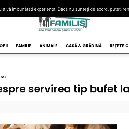
ru a vă îmbunătăți experiența. Dacă nu sunteți de acord, puteți re
OPII
FAMILIE
ANIMALE
CASĂ & GRĂDINĂ
REȚETE C
untă
despre servirea tip bufet l