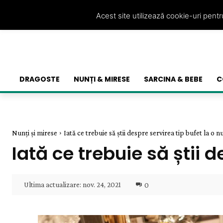
Acest site utilizează cookie-uri pent
DRAGOSTE
NUNȚI & MIRESE
SARCINA & BEBE
C
Nunți și mirese
Iată ce trebuie să știi despre servirea tip bufet la o n
Iată ce trebuie să știi 
Ultima actualizare:
nov. 24, 2021
0