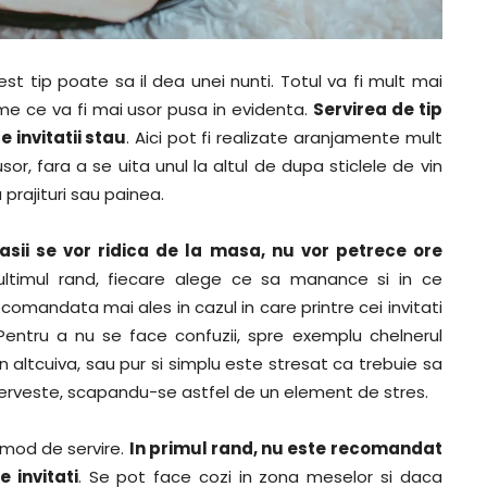
st tip poate sa il dea unei nunti. Totul va fi mult mai
me ce va fi mai usor pusa in evidenta.
Servirea de tip
 invitatii stau
. Aici pot fi realizate aranjamente mult
r, fara a se uita unul la altul de dupa sticlele de vin
 prajituri sau painea.
tasii se vor ridica de la masa, nu vor petrece ore
 ultimul rand, fiecare alege ce sa manance si in ce
comandata mai ales in cazul in care printre cei invitati
entru a nu se face confuzii, spre exemplu chelnerul
altcuiva, sau pur si simplu este stresat ca trebuie sa
serveste, scapandu-se astfel de un element de stres.
i mod de servire.
In primul rand, nu este recomandat
 invitati
. Se pot face cozi in zona meselor si daca