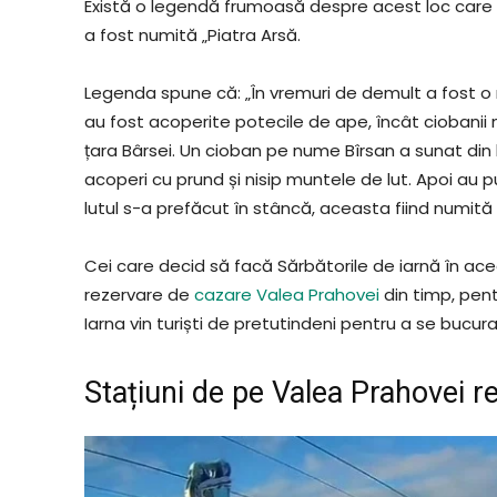
Există o legendă frumoasă despre acest loc care 
a fost numită „Piatra Arsă.
Legenda spune că: „În vremuri de demult a fost o 
au fost acoperite potecile de ape, încât ciobanii
țara Bârsei. Un cioban pe nume Bîrsan a sunat din
acoperi cu prund și nisip muntele de lut. Apoi au p
lutul s-a prefăcut în stâncă, aceasta fiind numită 
Cei care decid să facă Sărbătorile de iarnă în ace
rezervare de
cazare Valea Prahovei
din timp, pen
Iarna vin turiști de pretutindeni pentru a se bucura
Stațiuni de pe Valea Prahovei r