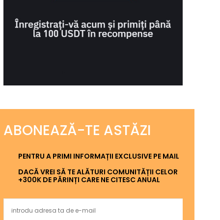
ABONEAZĂ-TE ASTĂZI
PENTRU A PRIMI INFORMAȚII EXCLUSIVE PE MAIL
DACĂ VREI SĂ TE ALĂTURI COMUNITĂȚII CELOR
+300K DE PĂRINȚI CARE NE CITESC ANUAL