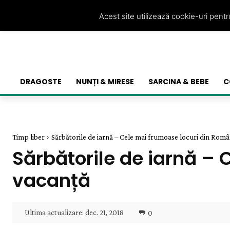
Acest site utilizează cookie-uri pent
DRAGOSTE
NUNȚI & MIRESE
SARCINA & BEBE
C
Timp liber
Sărbătorile de iarnă – Cele mai frumoase locuri din Rom
Sărbătorile de iarnă –
vacanță
Ultima actualizare:
dec. 21, 2018
0