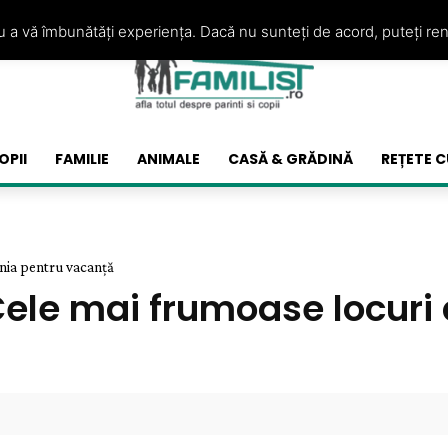
ru a vă îmbunătăți experiența. Dacă nu sunteți de acord, puteți re
OPII
FAMILIE
ANIMALE
CASĂ & GRĂDINĂ
REȚETE C
ânia pentru vacanță
 Cele mai frumoase locuri