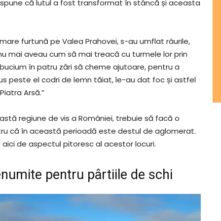
spune că lutul a fost transformat în stâncă și aceasta
mare furtună pe Valea Prahovei, s-au umflat râurile,
 nu mai aveau cum să mai treacă cu turmele lor prin
 bucium în patru zări să cheme ajutoare, pentru a
us peste el codri de lemn tăiat, le-au dat foc și astfel
Piatra Arsă.”
astă regiune de vis a României, trebuie să facă o
tru că în această perioadă este destul de aglomerat.
 aici de aspectul pitoresc al acestor locuri.
enumite pentru pârtiile de schi