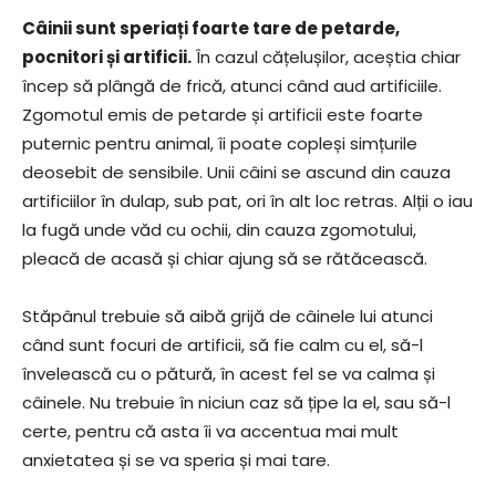
Câinii sunt speriați foarte tare de petarde,
pocnitori și artificii.
În cazul cățelușilor, aceștia chiar
încep să plângă de frică, atunci când aud artificiile.
Zgomotul emis de petarde și artificii este foarte
puternic pentru animal, îi poate copleși simțurile
deosebit de sensibile. Unii câini se ascund din cauza
artificiilor în dulap, sub pat, ori în alt loc retras. Alții o iau
la fugă unde văd cu ochii, din cauza zgomotului,
pleacă de acasă și chiar ajung să se rătăcească.
Stăpânul trebuie să aibă grijă de câinele lui atunci
când sunt focuri de artificii, să fie calm cu el, să-l
învelească cu o pătură, în acest fel se va calma și
câinele. Nu trebuie în niciun caz să țipe la el, sau să-l
certe, pentru că asta îi va accentua mai mult
anxietatea și se va speria și mai tare.