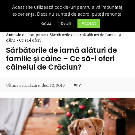
Acest site utilizează cookie-uri pentru a vă îmbunătăți
experiența. Dacă nu sunteți de acord, puteți renunța:
Accept
Refuz
Detalii
Animale de companie
Sărbătorile de iarnă alături de familie și
câine - Ce să-i oferi...
Sărbătorile de iarnă alături de
familie și câine – Ce să-i oferi
câinelui de Crăciun?
Ultima actualizare:
dec. 10, 2019
0