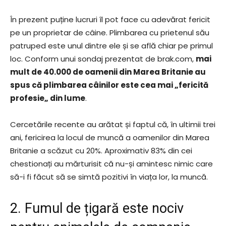
În prezent puține lucruri îl pot face cu adevărat fericit
pe un proprietar de câine. Plimbarea cu prietenul său
patruped este unul dintre ele și se află chiar pe primul
loc. Conform unui sondaj prezentat de brak.com,
mai
mult de 40.000 de oamenii din Marea Britanie au
spus că plimbarea câinilor este cea mai
„
fericită
profesie
„
din lume
.
Cercetările recente au arătat și faptul că, în ultimii trei
ani, fericirea la locul de muncă a oamenilor din Marea
Britanie a scăzut cu 20%. Aproximativ 83% din cei
chestionați au mărturisit că nu-și amintesc nimic care
să-i fi făcut să se simtă pozitivi în viața lor, la muncă.
2. Fumul de țigară este nociv