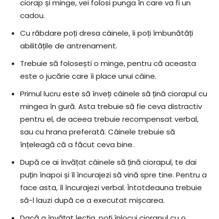
ciorap și minge, vei folosi punga în care va fi un
cadou.
Cu răbdare poți dresa câinele, îi poți îmbunătăți
abilitățile de antrenament.
Trebuie să folosești o minge, pentru că aceasta
este o jucărie care îi place unui câine.
Primul lucru este să înveți câinele să țină ciorapul cu
mingea în gură. Asta trebuie să fie ceva distractiv
pentru el, de aceea trebuie recompensat verbal,
sau cu hrana preferată. Câinele trebuie să
înțeleagă că a făcut ceva bine.
După ce ai învățat câinele să țină ciorapul, te dai
puțin înapoi și îl încurajezi să vină spre tine. Pentru a
face asta, îl încurajezi verbal. Întotdeauna trebuie
să-l lauzi după ce a executat mișcarea.
Dacă a învățat lecția, poți înlocui ciorapul cu o