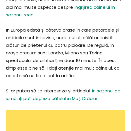
aici mai multe aspecte despre
îngrijirea câinelui în
sezonul rece
.
În Europa există și câteva orașe în care petardele și
artificiile sunt interzise, unde puteți călători liniștiți
alături de prietenul cu patru picioare. De regulă, în
orașe precum sunt Londra, Milano sau Torino,
spectacolul de artificii ține doar 10 minute. În acest
timp este bine să-i dați atenție mai mult câinelui, ca
acesta să nu fie atent la artificii.
S-ar putea să te intereseze și articolul:
În sezonul de
iarnă, îți poți deghiza cățelul în Moș Crăciun
.