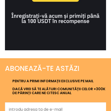
ABONEAZĂ-TE ASTĂZI
PENTRU A PRIMI INFORMAȚII EXCLUSIVE PE MAIL
DACĂ VREI SĂ TE ALĂTURI COMUNITĂȚII CELOR +300K
DE PĂRINȚI CARE NE CITESC ANUAL