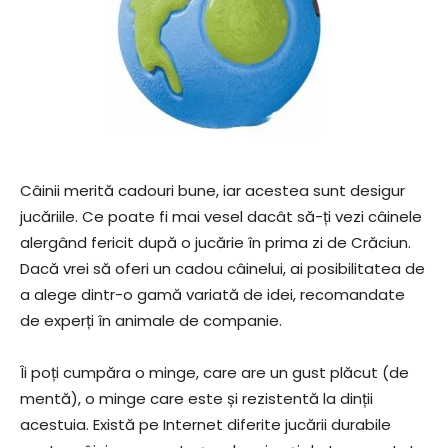
Câinii merită cadouri bune, iar acestea sunt desigur
jucăriile. Ce poate fi mai vesel dacât să-ți vezi câinele
alergând fericit după o jucărie în prima zi de Crăciun.
Dacă vrei să oferi un cadou câinelui, ai posibilitatea de
a alege dintr-o gamă variată de idei, recomandate
de experți în animale de companie.
Îi poți cumpăra o minge, care are un gust plăcut (de
mentă), o minge care este și rezistentă la dinții
acestuia. Există pe Internet diferite jucării durabile