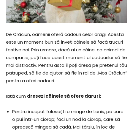
De Crăciun, oamenii oferă cadouri celor dragi. Acesta
este un moment bun să înveți câinele să facă trucuri
festive noi. Prin urmare, dacă ai un câine, ca animal de
companie, poți face acest moment al cadourilor să fie
mai distractiv. Pentru asta îl poți dresa pe pretenul tău
patruped, să fie de ajutor, să fie în rol de „Moș Crăciun”
pentru a oferi cadouri.
Iată cum
dresezi câinele să ofere daruri:
Pentru început folosești o minge de tenis, pe care
o pui într-un ciorap; faci un nod la ciorap, care să
oprească mingea să cadă. Mai târziu, în loc de