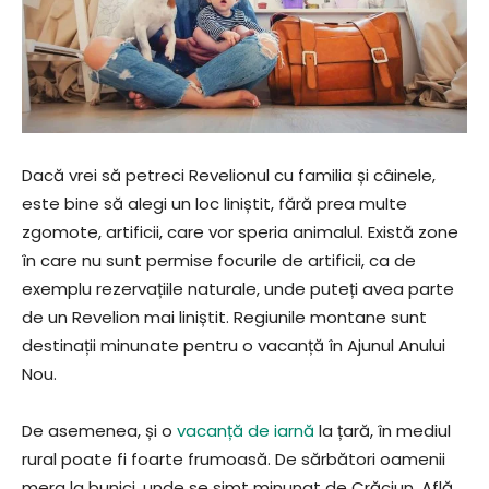
Dacă vrei să petreci Revelionul cu familia și câinele,
este bine să alegi un loc liniștit, fără prea multe
zgomote, artificii, care vor speria animalul. Există zone
în care nu sunt permise focurile de artificii, ca de
exemplu rezervațiile naturale, unde puteți avea parte
de un Revelion mai liniștit. Regiunile montane sunt
destinații minunate pentru o vacanță în Ajunul Anului
Nou.
De asemenea, și o
vacanță de iarnă
la țară, în mediul
rural poate fi foarte frumoasă. De sărbători oamenii
merg la bunici, unde se simt minunat de Crăciun. Află