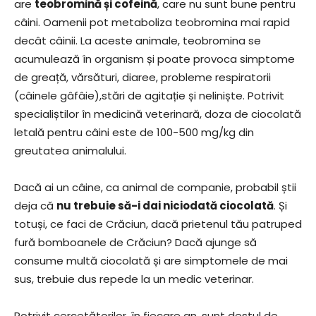
are
teobromină și cofeină
, care nu sunt bune pentru
câini. Oamenii pot metaboliza teobromina mai rapid
decât câinii. La aceste animale, teobromina se
acumulează în organism și poate provoca simptome
de greață, vărsături, diaree, probleme respiratorii
(câinele gâfâie),stări de agitație și neliniște. Potrivit
specialiștilor în medicină veterinară, doza de ciocolată
letală pentru câini este de 100-500 mg/kg din
greutatea animalului.
Dacă ai un câine, ca animal de companie, probabil știi
deja că
nu trebuie să-i dai niciodată ciocolată
. Și
totuși, ce faci de Crăciun, dacă prietenul tău patruped
fură bomboanele de Crăciun? Dacă ajunge să
consume multă ciocolată și are simptomele de mai
sus, trebuie dus repede la un medic veterinar.
Potrivit cercetătorilor, în fiecare an, sunt destul de